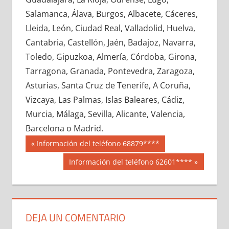
711340033
»
711340034
»
711340035
»
Salamanca, Álava, Burgos, Albacete, Cáceres,
711340036
»
711340037
»
711340038
»
Lleida, León, Ciudad Real, Valladolid, Huelva,
711340039
»
711340040
»
711340041
»
Cantabria, Castellón, Jaén, Badajoz, Navarra,
711340042
»
711340043
»
711340044
»
Toledo, Gipuzkoa, Almería, Córdoba, Girona,
711340045
»
711340046
»
711340047
»
Tarragona, Granada, Pontevedra, Zaragoza,
711340048
»
711340049
»
711340050
»
Asturias, Santa Cruz de Tenerife, A Coruña,
711340051
»
711340052
»
711340053
»
Vizcaya, Las Palmas, Islas Baleares, Cádiz,
711340054
»
711340055
»
711340056
»
Murcia, Málaga, Sevilla, Alicante, Valencia,
711340057
»
711340058
»
711340059
»
Barcelona o Madrid.
711340060
»
711340061
»
711340062
»
Navegación
71134
Entrada
Información del teléfono 68879****
711340063
»
711340064
»
711340065
»
anterior:
de
Siguiente
Información del teléfono 62601****
711340066
»
711340067
»
711340068
»
entrada:
entradas
711340069
»
711340070
»
711340071
»
711340072
»
711340073
»
711340074
»
711340075
»
711340076
»
711340077
»
DEJA UN COMENTARIO
711340078
»
711340079
»
711340080
»