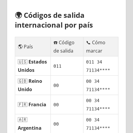
🌍
Códigos dе salida
internacional pοr país
☎️ Código
📞 Cómo
🌎 País
dе salida
marcar
🇺🇸
Estados
011 34
011
Unidos
71134****
🇬🇧
Reino
00 34
00
Unido
71134****
00 34
🇫🇷
Francia
00
71134****
🇦🇷
00 34
00
Argentina
71134****