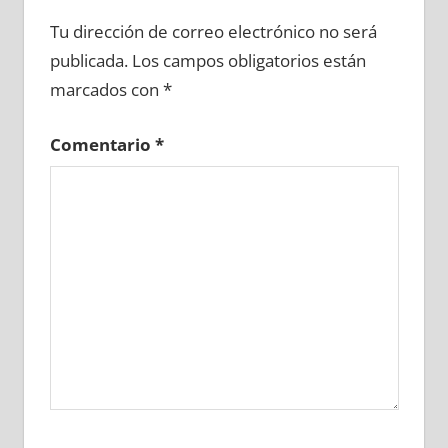
711340081
»
711340082
»
711340083
»
Tu dirección de correo electrónico no será
711340084
»
711340085
»
711340086
»
publicada.
Los campos obligatorios están
711340087
»
711340088
»
711340089
»
marcados con
*
711340090
»
711340091
»
711340092
»
711340093
»
711340094
»
711340095
»
Comentario
*
711340096
»
711340097
»
711340098
»
711340099
»
711340100
»
711340101
»
711340102
»
711340103
»
711340104
»
711340105
»
711340106
»
711340107
»
711340108
»
711340109
»
711340110
»
711340111
»
711340112
»
711340113
»
711340114
»
711340115
»
711340116
»
711340117
»
711340118
»
711340119
»
711340120
»
711340121
»
711340122
»
711340123
»
711340124
»
711340125
»
711340126
»
711340127
»
711340128
»