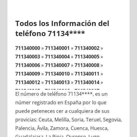
Todos los Información del
teléfono 71134****
711340000
»
711340001
»
711340002
»
711340003
»
711340004
»
711340005
»
711340006
»
711340007
»
711340008
»
711340009
»
711340010
»
711340011
»
711340012
»
711340013
»
711340014
»
711340015
»
711340016
»
711340017
»
El número de teléfono 71134****, es un
711340018
»
711340019
»
711340020
»
númer registrado en España por lo que
711340021
»
711340022
»
711340023
»
puede peteneces cer a cualquiera de sus
711340024
»
711340025
»
711340026
»
provicias: Ceuta, Melilla, Soria, Teruel, Segovia,
711340027
»
711340028
»
711340029
»
Palencia, Ávila, Zamora, Cuenca, Huesca,
711340030
»
711340031
»
711340032
»
Guadalajara, La Rioja, Ourense, Lugo,