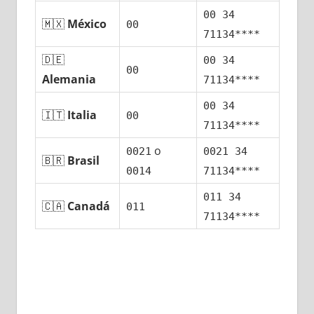
00 34
🇲🇽
México
00
71134****
🇩🇪
00 34
00
Alemania
71134****
00 34
🇮🇹
Italia
00
71134****
ο
0021
0021 34
🇧🇷
Brasil
0014
71134****
011 34
🇨🇦
Canadá
011
71134****