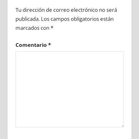
711420081
»
711420082
»
711420083
»
Tu dirección de correo electrónico no será
711420084
»
711420085
»
711420086
»
publicada.
Los campos obligatorios están
711420087
»
711420088
»
711420089
»
marcados con
*
711420090
»
711420091
»
711420092
»
711420093
»
711420094
»
711420095
»
Comentario
*
711420096
»
711420097
»
711420098
»
711420099
»
711420100
»
711420101
»
711420102
»
711420103
»
711420104
»
711420105
»
711420106
»
711420107
»
711420108
»
711420109
»
711420110
»
711420111
»
711420112
»
711420113
»
711420114
»
711420115
»
711420116
»
711420117
»
711420118
»
711420119
»
711420120
»
711420121
»
711420122
»
711420123
»
711420124
»
711420125
»
711420126
»
711420127
»
711420128
»