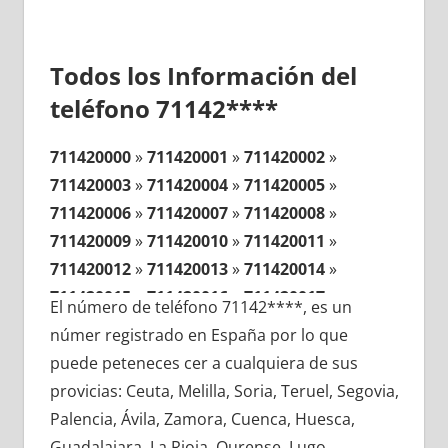
Todos los Información del
teléfono 71142****
711420000
»
711420001
»
711420002
»
711420003
»
711420004
»
711420005
»
711420006
»
711420007
»
711420008
»
711420009
»
711420010
»
711420011
»
711420012
»
711420013
»
711420014
»
711420015
»
711420016
»
711420017
»
El número de teléfono 71142****, es un
711420018
»
711420019
»
711420020
»
númer registrado en España por lo que
711420021
»
711420022
»
711420023
»
puede peteneces cer a cualquiera de sus
711420024
»
711420025
»
711420026
»
provicias: Ceuta, Melilla, Soria, Teruel, Segovia,
711420027
»
711420028
»
711420029
»
Palencia, Ávila, Zamora, Cuenca, Huesca,
711420030
»
711420031
»
711420032
»
Guadalajara, La Rioja, Ourense, Lugo,