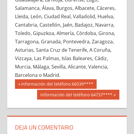
711420033
»
711420034
»
711420035
»
Salamanca, Álava, Burgos, Albacete, Cáceres,
711420036
»
711420037
»
711420038
»
Lleida, León, Ciudad Real, Valladolid, Huelva,
711420039
»
711420040
»
711420041
»
Cantabria, Castellón, Jaén, Badajoz, Navarra,
711420042
»
711420043
»
711420044
»
Toledo, Gipuzkoa, Almería, Córdoba, Girona,
711420045
»
711420046
»
711420047
»
Tarragona, Granada, Pontevedra, Zaragoza,
711420048
»
711420049
»
711420050
»
Asturias, Santa Cruz de Tenerife, A Coruña,
711420051
»
711420052
»
711420053
»
Vizcaya, Las Palmas, Islas Baleares, Cádiz,
711420054
»
711420055
»
711420056
»
Murcia, Málaga, Sevilla, Alicante, Valencia,
711420057
»
711420058
»
711420059
»
Barcelona o Madrid.
711420060
»
711420061
»
711420062
»
Navegación
71142
Entrada
Información del teléfono 66539****
711420063
»
711420064
»
711420065
»
anterior:
de
Siguiente
Información del teléfono 64737****
711420066
»
711420067
»
711420068
»
entrada:
entradas
711420069
»
711420070
»
711420071
»
711420072
»
711420073
»
711420074
»
711420075
»
711420076
»
711420077
»
DEJA UN COMENTARIO
711420078
»
711420079
»
711420080
»