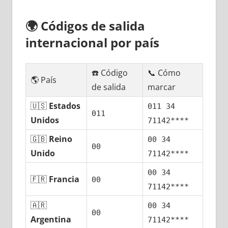
🌍
Códigos dе salida
internacional pοr país
☎️ Código
📞 Cómo
🌎 País
dе salida
marcar
🇺🇸
Estados
011 34
011
Unidos
71142****
🇬🇧
Reino
00 34
00
Unido
71142****
00 34
🇫🇷
Francia
00
71142****
🇦🇷
00 34
00
Argentina
71142****