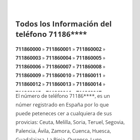
Todos los Información del
teléfono 71186****
711860000
»
711860001
»
711860002
»
711860003
»
711860004
»
711860005
»
711860006
»
711860007
»
711860008
»
711860009
»
711860010
»
711860011
»
711860012
»
711860013
»
711860014
»
711860015
»
711860016
»
711860017
»
El número de teléfono 71186****, es un
711860018
»
711860019
»
711860020
»
númer registrado en España por lo que
711860021
»
711860022
»
711860023
»
puede peteneces cer a cualquiera de sus
711860024
»
711860025
»
711860026
»
provicias: Ceuta, Melilla, Soria, Teruel, Segovia,
711860027
»
711860028
»
711860029
»
Palencia, Ávila, Zamora, Cuenca, Huesca,
711860030
»
711860031
»
711860032
»
Guadalajara, La Rioja, Ourense, Lugo,