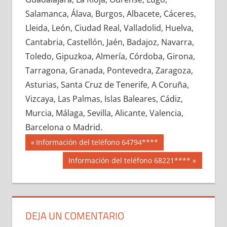
711860033
»
711860034
»
711860035
»
Salamanca, Álava, Burgos, Albacete, Cáceres,
711860036
»
711860037
»
711860038
»
Lleida, León, Ciudad Real, Valladolid, Huelva,
711860039
»
711860040
»
711860041
»
Cantabria, Castellón, Jaén, Badajoz, Navarra,
711860042
»
711860043
»
711860044
»
Toledo, Gipuzkoa, Almería, Córdoba, Girona,
711860045
»
711860046
»
711860047
»
Tarragona, Granada, Pontevedra, Zaragoza,
711860048
»
711860049
»
711860050
»
Asturias, Santa Cruz de Tenerife, A Coruña,
711860051
»
711860052
»
711860053
»
Vizcaya, Las Palmas, Islas Baleares, Cádiz,
711860054
»
711860055
»
711860056
»
Murcia, Málaga, Sevilla, Alicante, Valencia,
711860057
»
711860058
»
711860059
»
Barcelona o Madrid.
711860060
»
711860061
»
711860062
»
Navegación
71186
Entrada
Información del teléfono 64794****
711860063
»
711860064
»
711860065
»
anterior:
de
Siguiente
Información del teléfono 68221****
711860066
»
711860067
»
711860068
»
entrada:
entradas
711860069
»
711860070
»
711860071
»
711860072
»
711860073
»
711860074
»
711860075
»
711860076
»
711860077
»
DEJA UN COMENTARIO
711860078
»
711860079
»
711860080
»