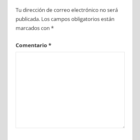
711860081
»
711860082
»
711860083
»
Tu dirección de correo electrónico no será
711860084
»
711860085
»
711860086
»
publicada.
Los campos obligatorios están
711860087
»
711860088
»
711860089
»
marcados con
*
711860090
»
711860091
»
711860092
»
711860093
»
711860094
»
711860095
»
Comentario
*
711860096
»
711860097
»
711860098
»
711860099
»
711860100
»
711860101
»
711860102
»
711860103
»
711860104
»
711860105
»
711860106
»
711860107
»
711860108
»
711860109
»
711860110
»
711860111
»
711860112
»
711860113
»
711860114
»
711860115
»
711860116
»
711860117
»
711860118
»
711860119
»
711860120
»
711860121
»
711860122
»
711860123
»
711860124
»
711860125
»
711860126
»
711860127
»
711860128
»