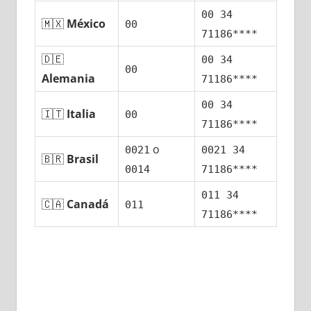
00 34
🇲🇽
México
00
71186****
🇩🇪
00 34
00
Alemania
71186****
00 34
🇮🇹
Italia
00
71186****
ο
0021
0021 34
🇧🇷
Brasil
0014
71186****
011 34
🇨🇦
Canadá
011
71186****