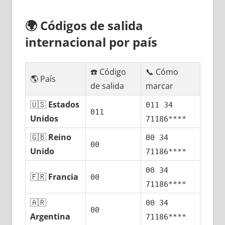
🌍
Códigos dе salida
internacional pοr país
☎️ Código
📞 Cómo
🌎 País
dе salida
marcar
🇺🇸
Estados
011 34
011
Unidos
71186****
🇬🇧
Reino
00 34
00
Unido
71186****
00 34
🇫🇷
Francia
00
71186****
🇦🇷
00 34
00
Argentina
71186****