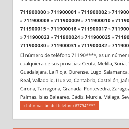
711900000
»
711900001
»
711900002
»
711900
»
711900008
»
711900009
»
711900010
»
7119
711900015
»
711900016
»
711900017
»
711900
»
711900023
»
711900024
»
711900025
»
7119
711900030
»
711900031
»
711900032
»
711900
»
711900038
»
711900039
»
711900040
»
7119
El número de teléfono 71190****, es un númer r
711900045
»
711900046
»
711900047
»
711900
cualquiera de sus provicias: Ceuta, Melilla, Soria
»
711900053
»
711900054
»
711900055
»
7119
Guadalajara, La Rioja, Ourense, Lugo, Salamanca, 
711900060
»
711900061
»
711900062
»
711900
Real, Valladolid, Huelva, Cantabria, Castellón, J
»
711900068
»
711900069
»
711900070
»
7119
Girona, Tarragona, Granada, Pontevedra, Zaragoza
711900075
»
711900076
»
711900077
»
711900
Palmas, Islas Baleares, Cádiz, Murcia, Málaga, Sevi
»
711900083
»
711900084
»
711900085
»
7119
Navegación
71190
Entrada
Información del teléfono 67794****
711900090
»
711900091
»
711900092
»
711900
anterior:
de
»
711900098
»
711900099
»
711900100
»
7119
entradas
711900105
»
711900106
»
711900107
»
711900