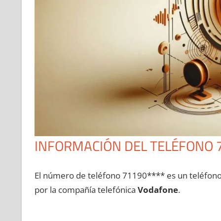
INFORMACIÓN DEL TELÉFONO 
El número dе teléfono 71190**** es un teléfon
pοr la compañía telefónica
Vodafone
.