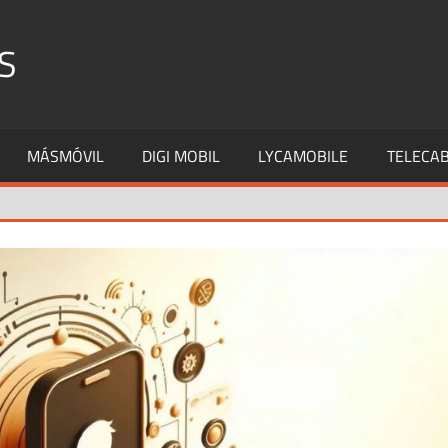
S
MÁSMÓVIL
DIGI MOBIL
LYCAMOBILE
TELECAB