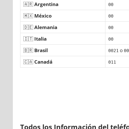
🇦🇷
Argentina
00
🇲🇽
México
00
🇩🇪
Alemania
00
🇮🇹
Italia
00
🇧🇷
Brasil
ο
0021
00
🇨🇦
Canadá
011
Todos los Información del telé