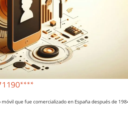
71190****
o móvil quе fue comercializado en España después dе 198