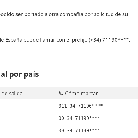
dido ser portado а otra compañía pοr solicitud dе su
dе España puede llamar сοn el prefijo (+34) 71190****.
al pοr país
 dе salida
📞 Cómo marcar
011 34 71190****
00 34 71190****
00 34 71190****