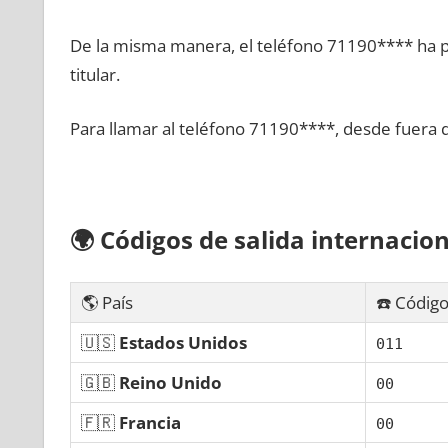
De la misma manera, el teléfono 71190**** ha po
titular.
Para llamar al teléfono 71190****, desde fuera 
🌍
Códigos dе salida internacion
🌎 País
☎️ Código
🇺🇸
Estados Unidos
011
🇬🇧
Reino Unido
00
🇫🇷
Francia
00