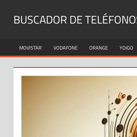
Saltar
al
BUSCADOR DE TELÉFONO
contenido
Identifica
Números
MOVISTAR
VODAFONE
ORANGE
YOIGO
Fijos
y
Móviles