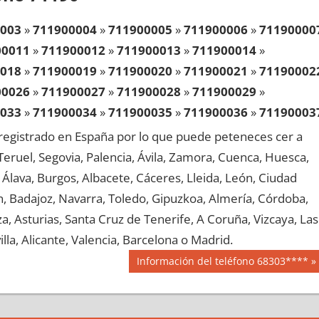
003
»
711900004
»
711900005
»
711900006
»
71190000
00011
»
711900012
»
711900013
»
711900014
»
018
»
711900019
»
711900020
»
711900021
»
71190002
00026
»
711900027
»
711900028
»
711900029
»
033
»
711900034
»
711900035
»
711900036
»
71190003
00041
»
711900042
»
711900043
»
711900044
»
egistrado en España por lo que puede peteneces cer a
048
»
711900049
»
711900050
»
711900051
»
71190005
, Teruel, Segovia, Palencia, Ávila, Zamora, Cuenca, Huesca,
00056
»
711900057
»
711900058
»
711900059
»
Álava, Burgos, Albacete, Cáceres, Lleida, León, Ciudad
063
»
711900064
»
711900065
»
711900066
»
71190006
aén, Badajoz, Navarra, Toledo, Gipuzkoa, Almería, Córdoba,
00071
»
711900072
»
711900073
»
711900074
»
, Asturias, Santa Cruz de Tenerife, A Coruña, Vizcaya, Las
078
»
711900079
»
711900080
»
711900081
»
71190008
lla, Alicante, Valencia, Barcelona o Madrid.
00086
»
711900087
»
711900088
»
711900089
»
Siguiente
Información del teléfono 68303****
093
»
711900094
»
711900095
»
711900096
»
71190009
entrada:
00101
»
711900102
»
711900103
»
711900104
»
108
»
711900109
»
711900110
»
711900111
»
71190011