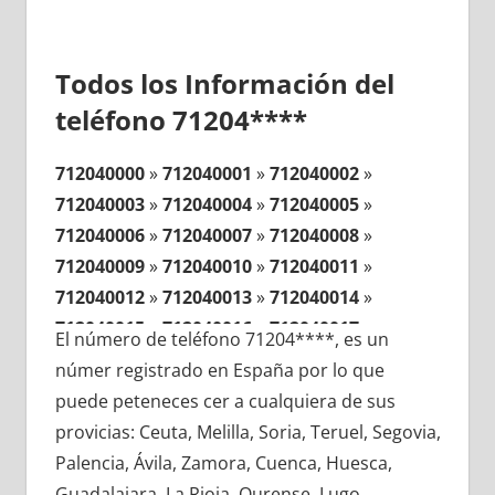
Todos los Información del
teléfono 71204****
712040000
»
712040001
»
712040002
»
712040003
»
712040004
»
712040005
»
712040006
»
712040007
»
712040008
»
712040009
»
712040010
»
712040011
»
712040012
»
712040013
»
712040014
»
712040015
»
712040016
»
712040017
»
El número de teléfono 71204****, es un
712040018
»
712040019
»
712040020
»
númer registrado en España por lo que
712040021
»
712040022
»
712040023
»
puede peteneces cer a cualquiera de sus
712040024
»
712040025
»
712040026
»
provicias: Ceuta, Melilla, Soria, Teruel, Segovia,
712040027
»
712040028
»
712040029
»
Palencia, Ávila, Zamora, Cuenca, Huesca,
712040030
»
712040031
»
712040032
»
Guadalajara, La Rioja, Ourense, Lugo,