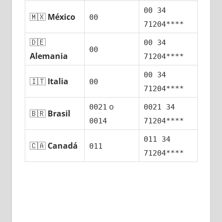
00 34
🇲🇽
México
00
71204****
🇩🇪
00 34
00
Alemania
71204****
00 34
🇮🇹
Italia
00
71204****
ο
0021
0021 34
🇧🇷
Brasil
0014
71204****
011 34
🇨🇦
Canadá
011
71204****