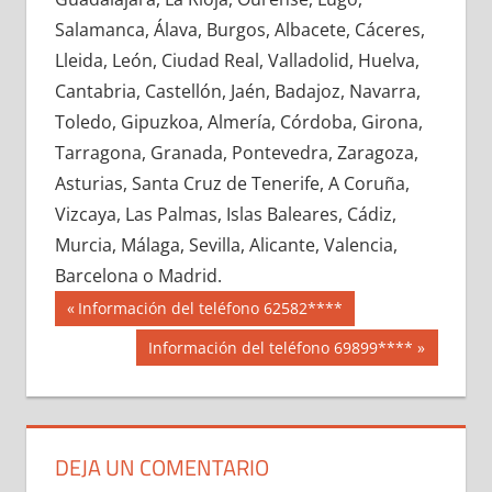
712040033
»
712040034
»
712040035
»
Salamanca, Álava, Burgos, Albacete, Cáceres,
712040036
»
712040037
»
712040038
»
Lleida, León, Ciudad Real, Valladolid, Huelva,
712040039
»
712040040
»
712040041
»
Cantabria, Castellón, Jaén, Badajoz, Navarra,
712040042
»
712040043
»
712040044
»
Toledo, Gipuzkoa, Almería, Córdoba, Girona,
712040045
»
712040046
»
712040047
»
Tarragona, Granada, Pontevedra, Zaragoza,
712040048
»
712040049
»
712040050
»
Asturias, Santa Cruz de Tenerife, A Coruña,
712040051
»
712040052
»
712040053
»
Vizcaya, Las Palmas, Islas Baleares, Cádiz,
712040054
»
712040055
»
712040056
»
Murcia, Málaga, Sevilla, Alicante, Valencia,
712040057
»
712040058
»
712040059
»
Barcelona o Madrid.
712040060
»
712040061
»
712040062
»
Navegación
71204
Entrada
Información del teléfono 62582****
712040063
»
712040064
»
712040065
»
anterior:
de
Siguiente
Información del teléfono 69899****
712040066
»
712040067
»
712040068
»
entrada:
entradas
712040069
»
712040070
»
712040071
»
712040072
»
712040073
»
712040074
»
712040075
»
712040076
»
712040077
»
DEJA UN COMENTARIO
712040078
»
712040079
»
712040080
»