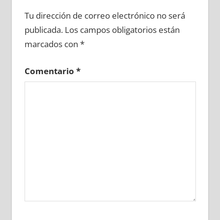
712040081
»
712040082
»
712040083
»
Tu dirección de correo electrónico no será
712040084
»
712040085
»
712040086
»
publicada.
Los campos obligatorios están
712040087
»
712040088
»
712040089
»
marcados con
*
712040090
»
712040091
»
712040092
»
712040093
»
712040094
»
712040095
»
Comentario
*
712040096
»
712040097
»
712040098
»
712040099
»
712040100
»
712040101
»
712040102
»
712040103
»
712040104
»
712040105
»
712040106
»
712040107
»
712040108
»
712040109
»
712040110
»
712040111
»
712040112
»
712040113
»
712040114
»
712040115
»
712040116
»
712040117
»
712040118
»
712040119
»
712040120
»
712040121
»
712040122
»
712040123
»
712040124
»
712040125
»
712040126
»
712040127
»
712040128
»