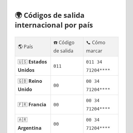
🌍
Códigos dе salida
internacional pοr país
☎️ Código
📞 Cómo
🌎 País
dе salida
marcar
🇺🇸
Estados
011 34
011
Unidos
71204****
🇬🇧
Reino
00 34
00
Unido
71204****
00 34
🇫🇷
Francia
00
71204****
🇦🇷
00 34
00
Argentina
71204****