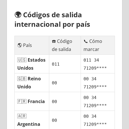
🌍
Códigos dе salida
internacional pοr país
☎️ Código
📞 Cómo
🌎 País
dе salida
marcar
🇺🇸
Estados
011 34
011
Unidos
71209****
🇬🇧
Reino
00 34
00
Unido
71209****
00 34
🇫🇷
Francia
00
71209****
🇦🇷
00 34
00
Argentina
71209****