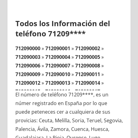
Todos los Información del
teléfono 71209****
712090000
»
712090001
»
712090002
»
712090003
»
712090004
»
712090005
»
712090006
»
712090007
»
712090008
»
712090009
»
712090010
»
712090011
»
712090012
»
712090013
»
712090014
»
712090015
»
712090016
»
712090017
»
El número de teléfono 71209****, es un
712090018
»
712090019
»
712090020
»
númer registrado en España por lo que
712090021
»
712090022
»
712090023
»
puede peteneces cer a cualquiera de sus
712090024
»
712090025
»
712090026
»
provicias: Ceuta, Melilla, Soria, Teruel, Segovia,
712090027
»
712090028
»
712090029
»
Palencia, Ávila, Zamora, Cuenca, Huesca,
712090030
»
712090031
»
712090032
»
Guadalajara, La Rioja, Ourense, Lugo,