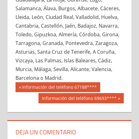
712090033
»
712090034
»
712090035
»
Salamanca, Álava, Burgos, Albacete, Cáceres,
712090036
»
712090037
»
712090038
»
Lleida, León, Ciudad Real, Valladolid, Huelva,
712090039
»
712090040
»
712090041
»
Cantabria, Castellón, Jaén, Badajoz, Navarra,
712090042
»
712090043
»
712090044
»
Toledo, Gipuzkoa, Almería, Córdoba, Girona,
712090045
»
712090046
»
712090047
»
Tarragona, Granada, Pontevedra, Zaragoza,
712090048
»
712090049
»
712090050
»
Asturias, Santa Cruz de Tenerife, A Coruña,
712090051
»
712090052
»
712090053
»
Vizcaya, Las Palmas, Islas Baleares, Cádiz,
712090054
»
712090055
»
712090056
»
Murcia, Málaga, Sevilla, Alicante, Valencia,
712090057
»
712090058
»
712090059
»
Barcelona o Madrid.
712090060
»
712090061
»
712090062
»
Navegación
71209
Entrada
Información del teléfono 67188****
712090063
»
712090064
»
712090065
»
anterior:
de
Siguiente
Información del teléfono 69693****
712090066
»
712090067
»
712090068
»
entrada:
entradas
712090069
»
712090070
»
712090071
»
712090072
»
712090073
»
712090074
»
712090075
»
712090076
»
712090077
»
DEJA UN COMENTARIO
712090078
»
712090079
»
712090080
»