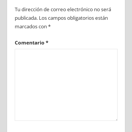
712090081
»
712090082
»
712090083
»
Tu dirección de correo electrónico no será
712090084
»
712090085
»
712090086
»
publicada.
Los campos obligatorios están
712090087
»
712090088
»
712090089
»
marcados con
*
712090090
»
712090091
»
712090092
»
712090093
»
712090094
»
712090095
»
Comentario
*
712090096
»
712090097
»
712090098
»
712090099
»
712090100
»
712090101
»
712090102
»
712090103
»
712090104
»
712090105
»
712090106
»
712090107
»
712090108
»
712090109
»
712090110
»
712090111
»
712090112
»
712090113
»
712090114
»
712090115
»
712090116
»
712090117
»
712090118
»
712090119
»
712090120
»
712090121
»
712090122
»
712090123
»
712090124
»
712090125
»
712090126
»
712090127
»
712090128
»