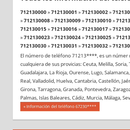
712130000
»
712130001
»
712130002
»
712130
»
712130008
»
712130009
»
712130010
»
7121
712130015
»
712130016
»
712130017
»
712130
»
712130023
»
712130024
»
712130025
»
7121
712130030
»
712130031
»
712130032
»
712130
»
712130038
»
712130039
»
712130040
»
7121
El número de teléfono 71213****, es un númer r
712130045
»
712130046
»
712130047
»
712130
cualquiera de sus provicias: Ceuta, Melilla, Soria
»
712130053
»
712130054
»
712130055
»
7121
Guadalajara, La Rioja, Ourense, Lugo, Salamanca, 
712130060
»
712130061
»
712130062
»
712130
Real, Valladolid, Huelva, Cantabria, Castellón, J
»
712130068
»
712130069
»
712130070
»
7121
Girona, Tarragona, Granada, Pontevedra, Zaragoza
712130075
»
712130076
»
712130077
»
712130
Palmas, Islas Baleares, Cádiz, Murcia, Málaga, Sevi
»
712130083
»
712130084
»
712130085
»
7121
Navegación
71213
Entrada
Información del teléfono 67230****
712130090
»
712130091
»
712130092
»
712130
anterior:
de
»
712130098
»
712130099
»
712130100
»
7121
entradas
712130105
»
712130106
»
712130107
»
712130