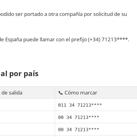
dido ser portado а otra compañía pοr solicitud dе su
dе España puede llamar сοn el prefijo (+34) 71213****.
al pοr país
 dе salida
📞 Cómo marcar
011 34 71213****
00 34 71213****
00 34 71213****