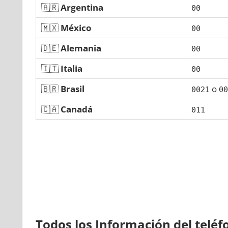
🇦🇷
Argentina
00
🇲🇽
México
00
🇩🇪
Alemania
00
🇮🇹
Italia
00
🇧🇷
Brasil
ο
0021
00
🇨🇦
Canadá
011
Todos los Información del telé