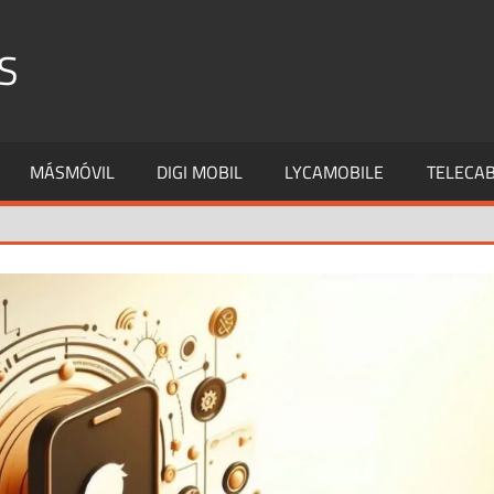
S
MÁSMÓVIL
DIGI MOBIL
LYCAMOBILE
TELECAB