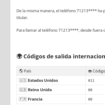
De la misma manera, el teléfono 71213**** ha po
titular.
Para llamar al teléfono 71213****, desde fuera 
🌍
Códigos dе salida internacion
🌎 País
☎️ Código
🇺🇸
Estados Unidos
011
🇬🇧
Reino Unido
00
🇫🇷
Francia
00