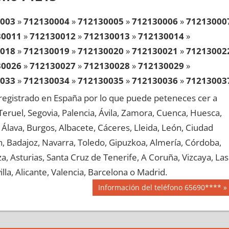
003
»
712130004
»
712130005
»
712130006
»
71213000
30011
»
712130012
»
712130013
»
712130014
»
018
»
712130019
»
712130020
»
712130021
»
71213002
30026
»
712130027
»
712130028
»
712130029
»
033
»
712130034
»
712130035
»
712130036
»
71213003
30041
»
712130042
»
712130043
»
712130044
»
egistrado en España por lo que puede peteneces cer a
048
»
712130049
»
712130050
»
712130051
»
71213005
, Teruel, Segovia, Palencia, Ávila, Zamora, Cuenca, Huesca,
30056
»
712130057
»
712130058
»
712130059
»
Álava, Burgos, Albacete, Cáceres, Lleida, León, Ciudad
063
»
712130064
»
712130065
»
712130066
»
71213006
aén, Badajoz, Navarra, Toledo, Gipuzkoa, Almería, Córdoba,
30071
»
712130072
»
712130073
»
712130074
»
, Asturias, Santa Cruz de Tenerife, A Coruña, Vizcaya, Las
078
»
712130079
»
712130080
»
712130081
»
71213008
lla, Alicante, Valencia, Barcelona o Madrid.
30086
»
712130087
»
712130088
»
712130089
»
Siguiente
Información del teléfono 65690****
093
»
712130094
»
712130095
»
712130096
»
71213009
entrada:
30101
»
712130102
»
712130103
»
712130104
»
108
»
712130109
»
712130110
»
712130111
»
71213011