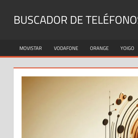
Saltar
al
BUSCADOR DE TELÉFONO
contenido
Identifica
Números
MOVISTAR
VODAFONE
ORANGE
YOIGO
Fijos
y
Móviles