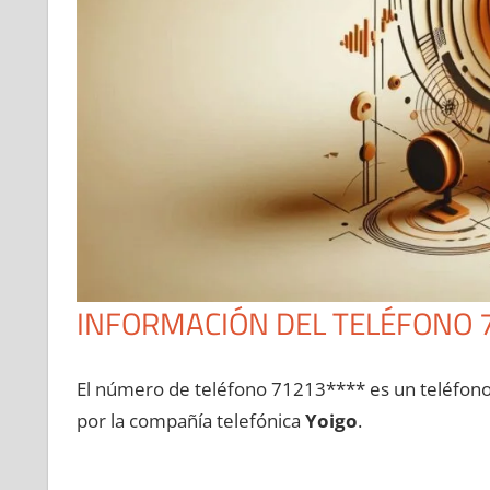
INFORMACIÓN DEL TELÉFONO 
El número dе teléfono 71213**** es un teléfon
pοr la compañía telefónica
Yoigo
.