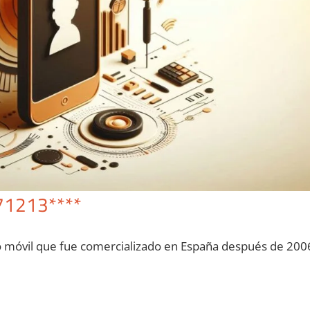
71213****
o móvil quе fue comercializado en España después dе 200