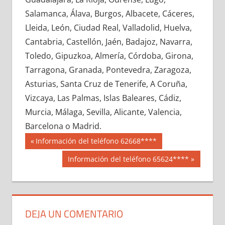
712400033
»
712400034
»
712400035
»
Salamanca, Álava, Burgos, Albacete, Cáceres,
712400036
»
712400037
»
712400038
»
Lleida, León, Ciudad Real, Valladolid, Huelva,
712400039
»
712400040
»
712400041
»
Cantabria, Castellón, Jaén, Badajoz, Navarra,
712400042
»
712400043
»
712400044
»
Toledo, Gipuzkoa, Almería, Córdoba, Girona,
712400045
»
712400046
»
712400047
»
Tarragona, Granada, Pontevedra, Zaragoza,
712400048
»
712400049
»
712400050
»
Asturias, Santa Cruz de Tenerife, A Coruña,
712400051
»
712400052
»
712400053
»
Vizcaya, Las Palmas, Islas Baleares, Cádiz,
712400054
»
712400055
»
712400056
»
Murcia, Málaga, Sevilla, Alicante, Valencia,
712400057
»
712400058
»
712400059
»
Barcelona o Madrid.
712400060
»
712400061
»
712400062
»
Navegación
71240
Entrada
Información del teléfono 62668****
712400063
»
712400064
»
712400065
»
anterior:
de
Siguiente
Información del teléfono 65624****
712400066
»
712400067
»
712400068
»
entrada:
entradas
712400069
»
712400070
»
712400071
»
712400072
»
712400073
»
712400074
»
712400075
»
712400076
»
712400077
»
DEJA UN COMENTARIO
712400078
»
712400079
»
712400080
»