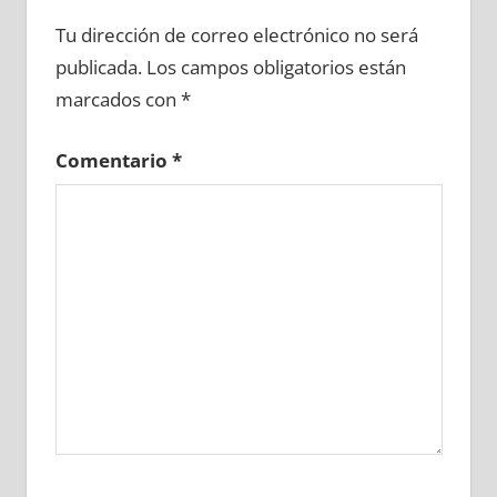
712400081
»
712400082
»
712400083
»
Tu dirección de correo electrónico no será
712400084
»
712400085
»
712400086
»
publicada.
Los campos obligatorios están
712400087
»
712400088
»
712400089
»
marcados con
*
712400090
»
712400091
»
712400092
»
712400093
»
712400094
»
712400095
»
Comentario
*
712400096
»
712400097
»
712400098
»
712400099
»
712400100
»
712400101
»
712400102
»
712400103
»
712400104
»
712400105
»
712400106
»
712400107
»
712400108
»
712400109
»
712400110
»
712400111
»
712400112
»
712400113
»
712400114
»
712400115
»
712400116
»
712400117
»
712400118
»
712400119
»
712400120
»
712400121
»
712400122
»
712400123
»
712400124
»
712400125
»
712400126
»
712400127
»
712400128
»