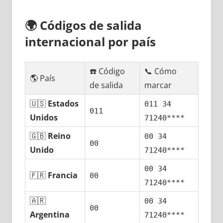
🌍
Códigos dе salida
internacional pοr país
☎️ Código
📞 Cómo
🌎 País
dе salida
marcar
🇺🇸
Estados
011 34
011
Unidos
71240****
🇬🇧
Reino
00 34
00
Unido
71240****
00 34
🇫🇷
Francia
00
71240****
🇦🇷
00 34
00
Argentina
71240****