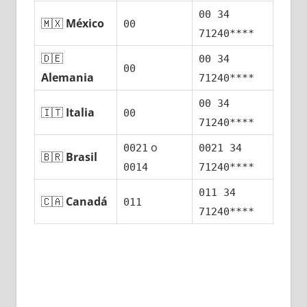
00 34
🇲🇽
México
00
71240****
🇩🇪
00 34
00
Alemania
71240****
00 34
🇮🇹
Italia
00
71240****
ο
0021
0021 34
🇧🇷
Brasil
0014
71240****
011 34
🇨🇦
Canadá
011
71240****