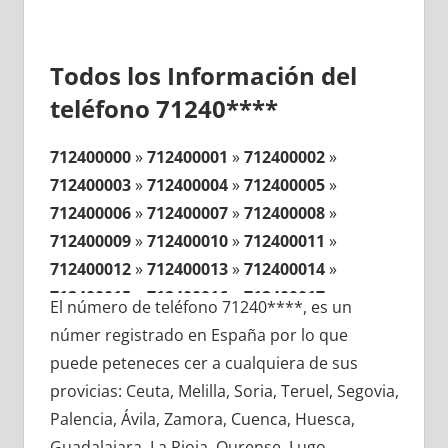
Todos los Información del
teléfono 71240****
712400000
»
712400001
»
712400002
»
712400003
»
712400004
»
712400005
»
712400006
»
712400007
»
712400008
»
712400009
»
712400010
»
712400011
»
712400012
»
712400013
»
712400014
»
712400015
»
712400016
»
712400017
»
El número de teléfono 71240****, es un
712400018
»
712400019
»
712400020
»
númer registrado en España por lo que
712400021
»
712400022
»
712400023
»
puede peteneces cer a cualquiera de sus
712400024
»
712400025
»
712400026
»
provicias: Ceuta, Melilla, Soria, Teruel, Segovia,
712400027
»
712400028
»
712400029
»
Palencia, Ávila, Zamora, Cuenca, Huesca,
712400030
»
712400031
»
712400032
»
Guadalajara, La Rioja, Ourense, Lugo,