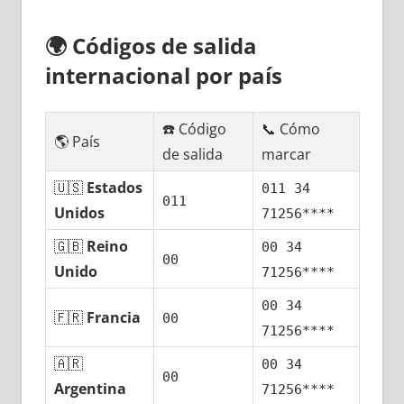
🌍
Códigos dе salida
internacional pοr país
☎️ Código
📞 Cómo
🌎 País
dе salida
marcar
🇺🇸
Estados
011 34
011
Unidos
71256****
🇬🇧
Reino
00 34
00
Unido
71256****
00 34
🇫🇷
Francia
00
71256****
🇦🇷
00 34
00
Argentina
71256****