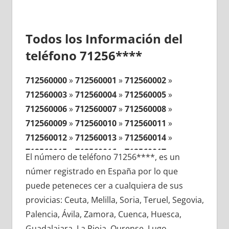
Todos los Información del
teléfono 71256****
712560000
»
712560001
»
712560002
»
712560003
»
712560004
»
712560005
»
712560006
»
712560007
»
712560008
»
712560009
»
712560010
»
712560011
»
712560012
»
712560013
»
712560014
»
712560015
»
712560016
»
712560017
»
El número de teléfono 71256****, es un
712560018
»
712560019
»
712560020
»
númer registrado en España por lo que
712560021
»
712560022
»
712560023
»
puede peteneces cer a cualquiera de sus
712560024
»
712560025
»
712560026
»
provicias: Ceuta, Melilla, Soria, Teruel, Segovia,
712560027
»
712560028
»
712560029
»
Palencia, Ávila, Zamora, Cuenca, Huesca,
712560030
»
712560031
»
712560032
»
Guadalajara, La Rioja, Ourense, Lugo,