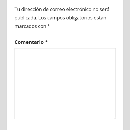
712560081
»
712560082
»
712560083
»
Tu dirección de correo electrónico no será
712560084
»
712560085
»
712560086
»
publicada.
Los campos obligatorios están
712560087
»
712560088
»
712560089
»
marcados con
*
712560090
»
712560091
»
712560092
»
712560093
»
712560094
»
712560095
»
Comentario
*
712560096
»
712560097
»
712560098
»
712560099
»
712560100
»
712560101
»
712560102
»
712560103
»
712560104
»
712560105
»
712560106
»
712560107
»
712560108
»
712560109
»
712560110
»
712560111
»
712560112
»
712560113
»
712560114
»
712560115
»
712560116
»
712560117
»
712560118
»
712560119
»
712560120
»
712560121
»
712560122
»
712560123
»
712560124
»
712560125
»
712560126
»
712560127
»
712560128
»