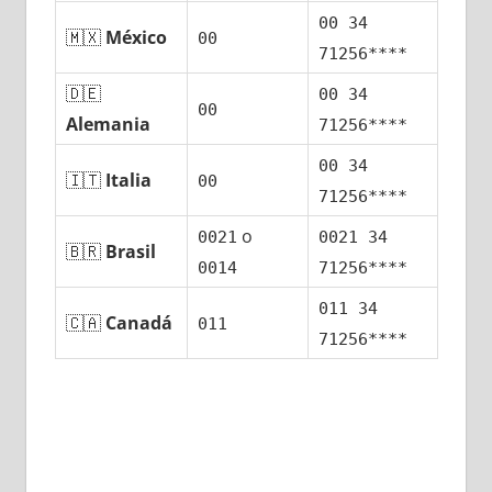
00 34
🇲🇽
México
00
71256****
🇩🇪
00 34
00
Alemania
71256****
00 34
🇮🇹
Italia
00
71256****
ο
0021
0021 34
🇧🇷
Brasil
0014
71256****
011 34
🇨🇦
Canadá
011
71256****