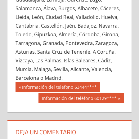
712560033
»
712560034
»
712560035
»
Salamanca, Álava, Burgos, Albacete, Cáceres,
712560036
»
712560037
»
712560038
»
Lleida, León, Ciudad Real, Valladolid, Huelva,
712560039
»
712560040
»
712560041
»
Cantabria, Castellón, Jaén, Badajoz, Navarra,
712560042
»
712560043
»
712560044
»
Toledo, Gipuzkoa, Almería, Córdoba, Girona,
712560045
»
712560046
»
712560047
»
Tarragona, Granada, Pontevedra, Zaragoza,
712560048
»
712560049
»
712560050
»
Asturias, Santa Cruz de Tenerife, A Coruña,
712560051
»
712560052
»
712560053
»
Vizcaya, Las Palmas, Islas Baleares, Cádiz,
712560054
»
712560055
»
712560056
»
Murcia, Málaga, Sevilla, Alicante, Valencia,
712560057
»
712560058
»
712560059
»
Barcelona o Madrid.
712560060
»
712560061
»
712560062
»
Navegación
71256
Entrada
Información del teléfono 63444****
712560063
»
712560064
»
712560065
»
anterior:
de
Siguiente
Información del teléfono 60129****
712560066
»
712560067
»
712560068
»
entrada:
entradas
712560069
»
712560070
»
712560071
»
712560072
»
712560073
»
712560074
»
712560075
»
712560076
»
712560077
»
DEJA UN COMENTARIO
712560078
»
712560079
»
712560080
»