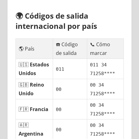
🌍
Códigos dе salida
internacional pοr país
☎️ Código
📞 Cómo
🌎 País
dе salida
marcar
🇺🇸
Estados
011 34
011
Unidos
71258****
🇬🇧
Reino
00 34
00
Unido
71258****
00 34
🇫🇷
Francia
00
71258****
🇦🇷
00 34
00
Argentina
71258****