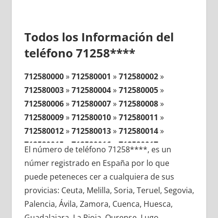
Todos los Información del
teléfono 71258****
712580000
»
712580001
»
712580002
»
712580003
»
712580004
»
712580005
»
712580006
»
712580007
»
712580008
»
712580009
»
712580010
»
712580011
»
712580012
»
712580013
»
712580014
»
712580015
»
712580016
»
712580017
»
El número de teléfono 71258****, es un
712580018
»
712580019
»
712580020
»
númer registrado en España por lo que
712580021
»
712580022
»
712580023
»
puede peteneces cer a cualquiera de sus
712580024
»
712580025
»
712580026
»
provicias: Ceuta, Melilla, Soria, Teruel, Segovia,
712580027
»
712580028
»
712580029
»
Palencia, Ávila, Zamora, Cuenca, Huesca,
712580030
»
712580031
»
712580032
»
Guadalajara, La Rioja, Ourense, Lugo,