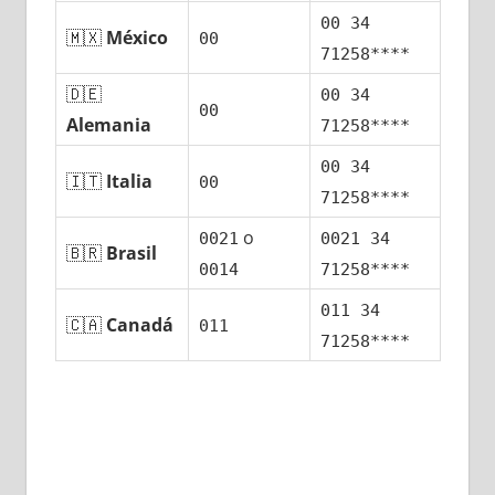
00 34
🇲🇽
México
00
71258****
🇩🇪
00 34
00
Alemania
71258****
00 34
🇮🇹
Italia
00
71258****
ο
0021
0021 34
🇧🇷
Brasil
0014
71258****
011 34
🇨🇦
Canadá
011
71258****