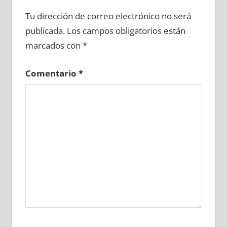
712580081
»
712580082
»
712580083
»
Tu dirección de correo electrónico no será
712580084
»
712580085
»
712580086
»
publicada.
Los campos obligatorios están
712580087
»
712580088
»
712580089
»
marcados con
*
712580090
»
712580091
»
712580092
»
712580093
»
712580094
»
712580095
»
Comentario
*
712580096
»
712580097
»
712580098
»
712580099
»
712580100
»
712580101
»
712580102
»
712580103
»
712580104
»
712580105
»
712580106
»
712580107
»
712580108
»
712580109
»
712580110
»
712580111
»
712580112
»
712580113
»
712580114
»
712580115
»
712580116
»
712580117
»
712580118
»
712580119
»
712580120
»
712580121
»
712580122
»
712580123
»
712580124
»
712580125
»
712580126
»
712580127
»
712580128
»