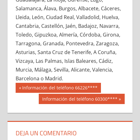
712580033
»
712580034
»
712580035
»
Salamanca, Álava, Burgos, Albacete, Cáceres,
712580036
»
712580037
»
712580038
»
Lleida, León, Ciudad Real, Valladolid, Huelva,
712580039
»
712580040
»
712580041
»
Cantabria, Castellón, Jaén, Badajoz, Navarra,
712580042
»
712580043
»
712580044
»
Toledo, Gipuzkoa, Almería, Córdoba, Girona,
712580045
»
712580046
»
712580047
»
Tarragona, Granada, Pontevedra, Zaragoza,
712580048
»
712580049
»
712580050
»
Asturias, Santa Cruz de Tenerife, A Coruña,
712580051
»
712580052
»
712580053
»
Vizcaya, Las Palmas, Islas Baleares, Cádiz,
712580054
»
712580055
»
712580056
»
Murcia, Málaga, Sevilla, Alicante, Valencia,
712580057
»
712580058
»
712580059
»
Barcelona o Madrid.
712580060
»
712580061
»
712580062
»
Navegación
71258
Entrada
Información del teléfono 66226****
712580063
»
712580064
»
712580065
»
anterior:
de
Siguiente
Información del teléfono 60300****
712580066
»
712580067
»
712580068
»
entrada:
entradas
712580069
»
712580070
»
712580071
»
712580072
»
712580073
»
712580074
»
712580075
»
712580076
»
712580077
»
DEJA UN COMENTARIO
712580078
»
712580079
»
712580080
»