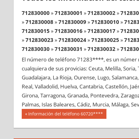
712830000
»
712830001
»
712830002
»
712830
»
712830008
»
712830009
»
712830010
»
7128
712830015
»
712830016
»
712830017
»
712830
»
712830023
»
712830024
»
712830025
»
7128
712830030
»
712830031
»
712830032
»
712830
»
712830038
»
712830039
»
712830040
»
7128
El número de teléfono 71283****, es un númer r
712830045
»
712830046
»
712830047
»
712830
cualquiera de sus provicias: Ceuta, Melilla, Soria
»
712830053
»
712830054
»
712830055
»
7128
Guadalajara, La Rioja, Ourense, Lugo, Salamanca, 
712830060
»
712830061
»
712830062
»
712830
Real, Valladolid, Huelva, Cantabria, Castellón, J
»
712830068
»
712830069
»
712830070
»
7128
Girona, Tarragona, Granada, Pontevedra, Zaragoza
712830075
»
712830076
»
712830077
»
712830
Palmas, Islas Baleares, Cádiz, Murcia, Málaga, Sevi
»
712830083
»
712830084
»
712830085
»
7128
Navegación
71283
Entrada
Información del teléfono 60720****
712830090
»
712830091
»
712830092
»
712830
anterior:
de
»
712830098
»
712830099
»
712830100
»
7128
entradas
712830105
»
712830106
»
712830107
»
712830