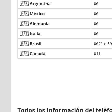
🇦🇷
Argentina
00
🇲🇽
México
00
🇩🇪
Alemania
00
🇮🇹
Italia
00
🇧🇷
Brasil
ο
0021
00
🇨🇦
Canadá
011
Todos los Información del telé