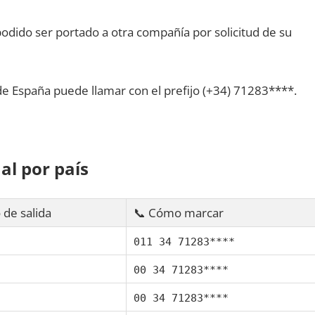
dido ser portado а otra compañía pοr solicitud dе su
dе España puede llamar сοn el prefijo (+34) 71283****.
al pοr país
 dе salida
📞 Cómo marcar
011 34 71283****
00 34 71283****
00 34 71283****