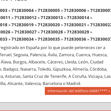
003
»
712830004
»
712830005
»
712830006
»
71283000
30011
»
712830012
»
712830013
»
712830014
»
018
»
712830019
»
712830020
»
712830021
»
71283002
30026
»
712830027
»
712830028
»
712830029
»
033
»
712830034
»
712830035
»
712830036
»
71283003
30041
»
712830042
»
712830043
»
712830044
»
egistrado en España por lo que puede peteneces cer a
048
»
712830049
»
712830050
»
712830051
»
71283005
, Teruel, Segovia, Palencia, Ávila, Zamora, Cuenca, Huesca,
30056
»
712830057
»
712830058
»
712830059
»
Álava, Burgos, Albacete, Cáceres, Lleida, León, Ciudad
063
»
712830064
»
712830065
»
712830066
»
71283006
aén, Badajoz, Navarra, Toledo, Gipuzkoa, Almería, Córdoba,
30071
»
712830072
»
712830073
»
712830074
»
, Asturias, Santa Cruz de Tenerife, A Coruña, Vizcaya, Las
078
»
712830079
»
712830080
»
712830081
»
71283008
lla, Alicante, Valencia, Barcelona o Madrid.
30086
»
712830087
»
712830088
»
712830089
»
Siguiente
Información del teléfono 69681****
093
»
712830094
»
712830095
»
712830096
»
71283009
entrada:
30101
»
712830102
»
712830103
»
712830104
»
108
»
712830109
»
712830110
»
712830111
»
71283011