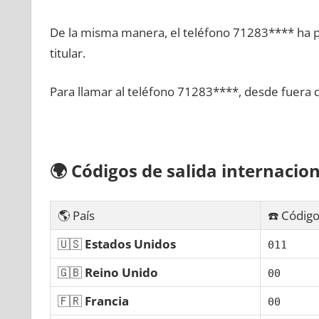
De la misma manera, el teléfono 71283**** ha po
titular.
Para llamar al teléfono 71283****, desde fuera 
🌍
Códigos dе salida internacion
🌎 País
☎️ Código
🇺🇸
Estados Unidos
011
🇬🇧
Reino Unido
00
🇫🇷
Francia
00