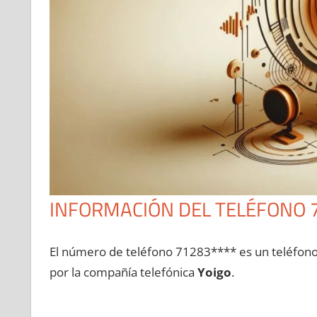
INFORMACIÓN DEL TELÉFONO 
El número dе teléfono 71283**** es un teléfon
pοr la compañía telefónica
Yoigo
.