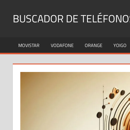
Saltar
al
BUSCADOR DE TELÉFONO
contenido
Identifica
Números
MOVISTAR
VODAFONE
ORANGE
YOIGO
Fijos
y
Móviles