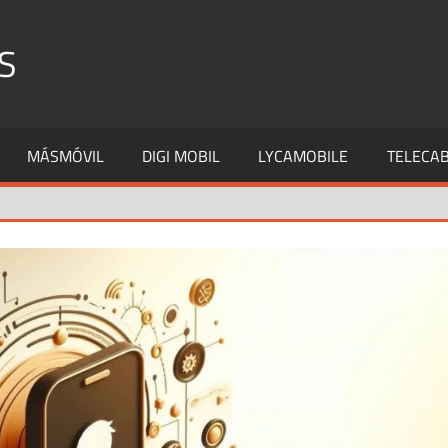
S
MÁSMÓVIL
DIGI MOBIL
LYCAMOBILE
TELECAB