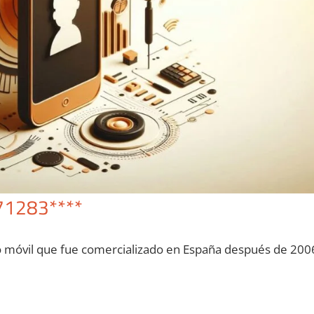
71283****
o móvil quе fue comercializado en España después dе 200