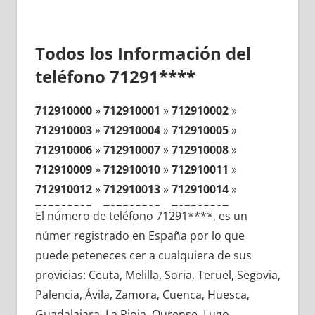
Todos los Información del
teléfono 71291****
712910000
»
712910001
»
712910002
»
712910003
»
712910004
»
712910005
»
712910006
»
712910007
»
712910008
»
712910009
»
712910010
»
712910011
»
712910012
»
712910013
»
712910014
»
712910015
»
712910016
»
712910017
»
El número de teléfono 71291****, es un
712910018
»
712910019
»
712910020
»
númer registrado en España por lo que
712910021
»
712910022
»
712910023
»
puede peteneces cer a cualquiera de sus
712910024
»
712910025
»
712910026
»
provicias: Ceuta, Melilla, Soria, Teruel, Segovia,
712910027
»
712910028
»
712910029
»
Palencia, Ávila, Zamora, Cuenca, Huesca,
712910030
»
712910031
»
712910032
»
Guadalajara, La Rioja, Ourense, Lugo,