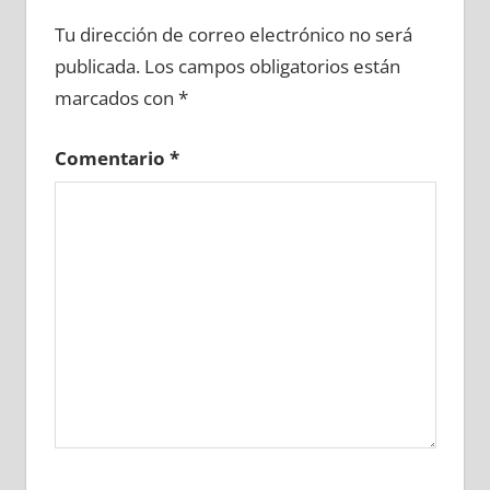
712910081
»
712910082
»
712910083
»
Tu dirección de correo electrónico no será
712910084
»
712910085
»
712910086
»
publicada.
Los campos obligatorios están
712910087
»
712910088
»
712910089
»
marcados con
*
712910090
»
712910091
»
712910092
»
712910093
»
712910094
»
712910095
»
Comentario
*
712910096
»
712910097
»
712910098
»
712910099
»
712910100
»
712910101
»
712910102
»
712910103
»
712910104
»
712910105
»
712910106
»
712910107
»
712910108
»
712910109
»
712910110
»
712910111
»
712910112
»
712910113
»
712910114
»
712910115
»
712910116
»
712910117
»
712910118
»
712910119
»
712910120
»
712910121
»
712910122
»
712910123
»
712910124
»
712910125
»
712910126
»
712910127
»
712910128
»