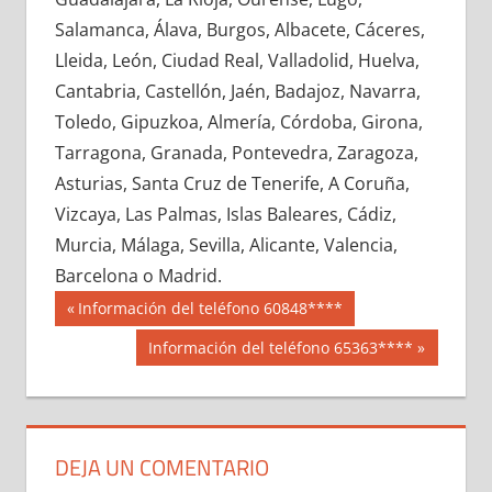
712910033
»
712910034
»
712910035
»
Salamanca, Álava, Burgos, Albacete, Cáceres,
712910036
»
712910037
»
712910038
»
Lleida, León, Ciudad Real, Valladolid, Huelva,
712910039
»
712910040
»
712910041
»
Cantabria, Castellón, Jaén, Badajoz, Navarra,
712910042
»
712910043
»
712910044
»
Toledo, Gipuzkoa, Almería, Córdoba, Girona,
712910045
»
712910046
»
712910047
»
Tarragona, Granada, Pontevedra, Zaragoza,
712910048
»
712910049
»
712910050
»
Asturias, Santa Cruz de Tenerife, A Coruña,
712910051
»
712910052
»
712910053
»
Vizcaya, Las Palmas, Islas Baleares, Cádiz,
712910054
»
712910055
»
712910056
»
Murcia, Málaga, Sevilla, Alicante, Valencia,
712910057
»
712910058
»
712910059
»
Barcelona o Madrid.
712910060
»
712910061
»
712910062
»
Navegación
71291
Entrada
Información del teléfono 60848****
712910063
»
712910064
»
712910065
»
anterior:
de
Siguiente
Información del teléfono 65363****
712910066
»
712910067
»
712910068
»
entrada:
entradas
712910069
»
712910070
»
712910071
»
712910072
»
712910073
»
712910074
»
712910075
»
712910076
»
712910077
»
DEJA UN COMENTARIO
712910078
»
712910079
»
712910080
»