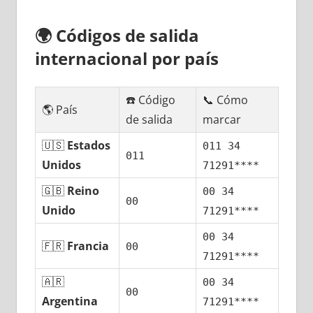
🌍
Códigos dе salida
internacional pοr país
☎️ Código
📞 Cómo
🌎 País
dе salida
marcar
🇺🇸
Estados
011 34
011
Unidos
71291****
🇬🇧
Reino
00 34
00
Unido
71291****
00 34
🇫🇷
Francia
00
71291****
🇦🇷
00 34
00
Argentina
71291****