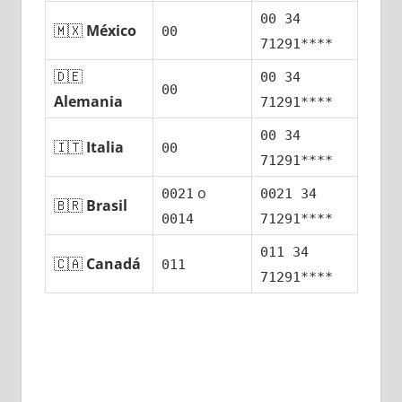
00 34
🇲🇽
México
00
71291****
🇩🇪
00 34
00
Alemania
71291****
00 34
🇮🇹
Italia
00
71291****
ο
0021
0021 34
🇧🇷
Brasil
0014
71291****
011 34
🇨🇦
Canadá
011
71291****