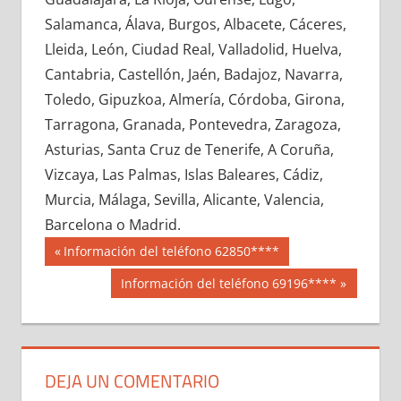
717090033
»
717090034
»
717090035
»
Salamanca, Álava, Burgos, Albacete, Cáceres,
717090036
»
717090037
»
717090038
»
Lleida, León, Ciudad Real, Valladolid, Huelva,
717090039
»
717090040
»
717090041
»
Cantabria, Castellón, Jaén, Badajoz, Navarra,
717090042
»
717090043
»
717090044
»
Toledo, Gipuzkoa, Almería, Córdoba, Girona,
717090045
»
717090046
»
717090047
»
Tarragona, Granada, Pontevedra, Zaragoza,
717090048
»
717090049
»
717090050
»
Asturias, Santa Cruz de Tenerife, A Coruña,
717090051
»
717090052
»
717090053
»
Vizcaya, Las Palmas, Islas Baleares, Cádiz,
717090054
»
717090055
»
717090056
»
Murcia, Málaga, Sevilla, Alicante, Valencia,
717090057
»
717090058
»
717090059
»
Barcelona o Madrid.
717090060
»
717090061
»
717090062
»
Navegación
71709
Entrada
Información del teléfono 62850****
717090063
»
717090064
»
717090065
»
anterior:
de
Siguiente
Información del teléfono 69196****
717090066
»
717090067
»
717090068
»
entrada:
entradas
717090069
»
717090070
»
717090071
»
717090072
»
717090073
»
717090074
»
717090075
»
717090076
»
717090077
»
DEJA UN COMENTARIO
717090078
»
717090079
»
717090080
»