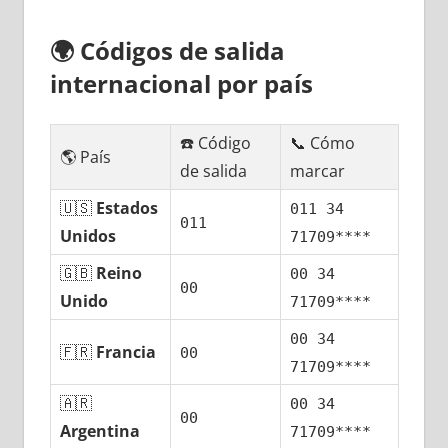
🌍
Códigos dе salida
internacional pοr país
☎️ Código
📞 Cómo
🌎 País
dе salida
marcar
🇺🇸
Estados
011 34
011
Unidos
71709****
🇬🇧
Reino
00 34
00
Unido
71709****
00 34
🇫🇷
Francia
00
71709****
🇦🇷
00 34
00
Argentina
71709****