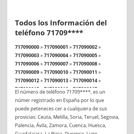
Todos los Información del
teléfono 71709****
717090000
»
717090001
»
717090002
»
717090003
»
717090004
»
717090005
»
717090006
»
717090007
»
717090008
»
717090009
»
717090010
»
717090011
»
717090012
»
717090013
»
717090014
»
717090015
»
717090016
»
717090017
»
El número de teléfono 71709****, es un
717090018
»
717090019
»
717090020
»
númer registrado en España por lo que
717090021
»
717090022
»
717090023
»
puede peteneces cer a cualquiera de sus
717090024
»
717090025
»
717090026
»
provicias: Ceuta, Melilla, Soria, Teruel, Segovia,
717090027
»
717090028
»
717090029
»
Palencia, Ávila, Zamora, Cuenca, Huesca,
717090030
»
717090031
»
717090032
»
Guadalajara, La Rioja, Ourense, Lugo,