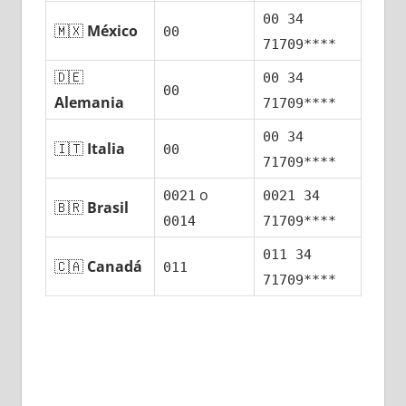
00 34
🇲🇽
México
00
71709****
🇩🇪
00 34
00
Alemania
71709****
00 34
🇮🇹
Italia
00
71709****
ο
0021
0021 34
🇧🇷
Brasil
0014
71709****
011 34
🇨🇦
Canadá
011
71709****