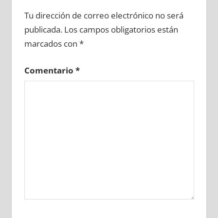
717090081
»
717090082
»
717090083
»
Tu dirección de correo electrónico no será
717090084
»
717090085
»
717090086
»
publicada.
Los campos obligatorios están
717090087
»
717090088
»
717090089
»
marcados con
*
717090090
»
717090091
»
717090092
»
717090093
»
717090094
»
717090095
»
Comentario
*
717090096
»
717090097
»
717090098
»
717090099
»
717090100
»
717090101
»
717090102
»
717090103
»
717090104
»
717090105
»
717090106
»
717090107
»
717090108
»
717090109
»
717090110
»
717090111
»
717090112
»
717090113
»
717090114
»
717090115
»
717090116
»
717090117
»
717090118
»
717090119
»
717090120
»
717090121
»
717090122
»
717090123
»
717090124
»
717090125
»
717090126
»
717090127
»
717090128
»