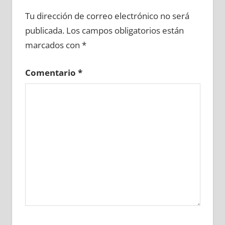
717100081
»
717100082
»
717100083
»
Tu dirección de correo electrónico no será
717100084
»
717100085
»
717100086
»
publicada.
Los campos obligatorios están
717100087
»
717100088
»
717100089
»
marcados con
*
717100090
»
717100091
»
717100092
»
717100093
»
717100094
»
717100095
»
Comentario
*
717100096
»
717100097
»
717100098
»
717100099
»
717100100
»
717100101
»
717100102
»
717100103
»
717100104
»
717100105
»
717100106
»
717100107
»
717100108
»
717100109
»
717100110
»
717100111
»
717100112
»
717100113
»
717100114
»
717100115
»
717100116
»
717100117
»
717100118
»
717100119
»
717100120
»
717100121
»
717100122
»
717100123
»
717100124
»
717100125
»
717100126
»
717100127
»
717100128
»