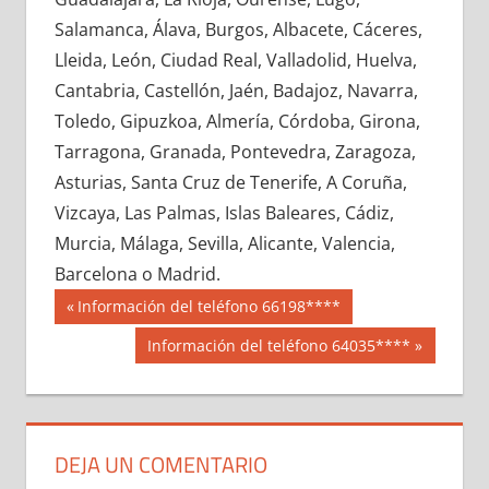
717100033
»
717100034
»
717100035
»
Salamanca, Álava, Burgos, Albacete, Cáceres,
717100036
»
717100037
»
717100038
»
Lleida, León, Ciudad Real, Valladolid, Huelva,
717100039
»
717100040
»
717100041
»
Cantabria, Castellón, Jaén, Badajoz, Navarra,
717100042
»
717100043
»
717100044
»
Toledo, Gipuzkoa, Almería, Córdoba, Girona,
717100045
»
717100046
»
717100047
»
Tarragona, Granada, Pontevedra, Zaragoza,
717100048
»
717100049
»
717100050
»
Asturias, Santa Cruz de Tenerife, A Coruña,
717100051
»
717100052
»
717100053
»
Vizcaya, Las Palmas, Islas Baleares, Cádiz,
717100054
»
717100055
»
717100056
»
Murcia, Málaga, Sevilla, Alicante, Valencia,
717100057
»
717100058
»
717100059
»
Barcelona o Madrid.
717100060
»
717100061
»
717100062
»
Navegación
71710
Entrada
Información del teléfono 66198****
717100063
»
717100064
»
717100065
»
anterior:
de
Siguiente
Información del teléfono 64035****
717100066
»
717100067
»
717100068
»
entrada:
entradas
717100069
»
717100070
»
717100071
»
717100072
»
717100073
»
717100074
»
717100075
»
717100076
»
717100077
»
DEJA UN COMENTARIO
717100078
»
717100079
»
717100080
»