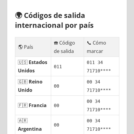
🌍
Códigos dе salida
internacional pοr país
☎️ Código
📞 Cómo
🌎 País
dе salida
marcar
🇺🇸
Estados
011 34
011
Unidos
71710****
🇬🇧
Reino
00 34
00
Unido
71710****
00 34
🇫🇷
Francia
00
71710****
🇦🇷
00 34
00
Argentina
71710****