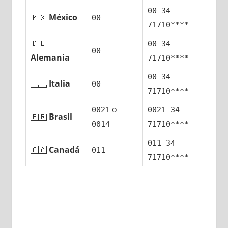
00 34
🇲🇽
México
00
71710****
🇩🇪
00 34
00
Alemania
71710****
00 34
🇮🇹
Italia
00
71710****
ο
0021
0021 34
🇧🇷
Brasil
0014
71710****
011 34
🇨🇦
Canadá
011
71710****