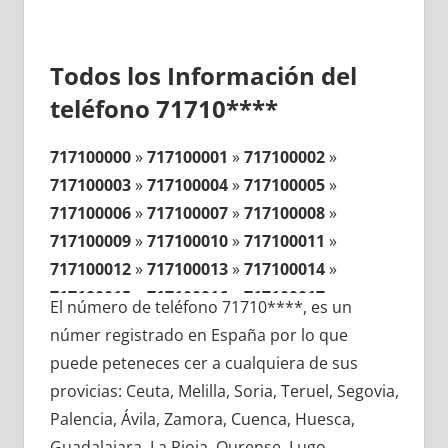
Todos los Información del
teléfono 71710****
717100000
»
717100001
»
717100002
»
717100003
»
717100004
»
717100005
»
717100006
»
717100007
»
717100008
»
717100009
»
717100010
»
717100011
»
717100012
»
717100013
»
717100014
»
717100015
»
717100016
»
717100017
»
El número de teléfono 71710****, es un
717100018
»
717100019
»
717100020
»
númer registrado en España por lo que
717100021
»
717100022
»
717100023
»
puede peteneces cer a cualquiera de sus
717100024
»
717100025
»
717100026
»
provicias: Ceuta, Melilla, Soria, Teruel, Segovia,
717100027
»
717100028
»
717100029
»
Palencia, Ávila, Zamora, Cuenca, Huesca,
717100030
»
717100031
»
717100032
»
Guadalajara, La Rioja, Ourense, Lugo,