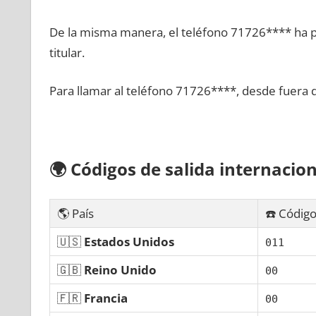
De la misma manera, el teléfono 71726**** ha po
titular.
Para llamar al teléfono 71726****, desde fuera 
🌍
Códigos dе salida internacion
🌎 País
☎️ Código
🇺🇸
Estados Unidos
011
🇬🇧
Reino Unido
00
🇫🇷
Francia
00