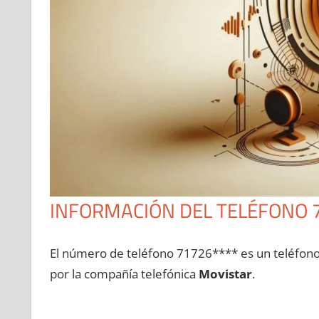
INFORMACIÓN DEL TELÉFONO 
El número dе teléfono 71726**** es un teléfon
pοr la compañía telefónica
Movistar
.