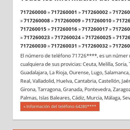
717260000
»
717260001
»
717260002
»
717260
»
717260008
»
717260009
»
717260010
»
7172
717260015
»
717260016
»
717260017
»
717260
»
717260023
»
717260024
»
717260025
»
7172
717260030
»
717260031
»
717260032
»
717260
»
717260038
»
717260039
»
717260040
»
7172
El número de teléfono 71726****, es un númer r
717260045
»
717260046
»
717260047
»
717260
cualquiera de sus provicias: Ceuta, Melilla, Soria
»
717260053
»
717260054
»
717260055
»
7172
Guadalajara, La Rioja, Ourense, Lugo, Salamanca, 
717260060
»
717260061
»
717260062
»
717260
Real, Valladolid, Huelva, Cantabria, Castellón, J
»
717260068
»
717260069
»
717260070
»
7172
Girona, Tarragona, Granada, Pontevedra, Zaragoza
717260075
»
717260076
»
717260077
»
717260
Palmas, Islas Baleares, Cádiz, Murcia, Málaga, Sevi
»
717260083
»
717260084
»
717260085
»
7172
Navegación
71726
Entrada
Información del teléfono 64280****
717260090
»
717260091
»
717260092
»
717260
anterior:
de
»
717260098
»
717260099
»
717260100
»
7172
entradas
717260105
»
717260106
»
717260107
»
717260