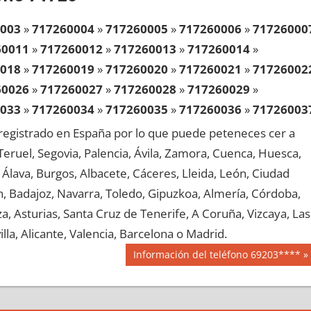
003
»
717260004
»
717260005
»
717260006
»
71726000
60011
»
717260012
»
717260013
»
717260014
»
018
»
717260019
»
717260020
»
717260021
»
71726002
60026
»
717260027
»
717260028
»
717260029
»
033
»
717260034
»
717260035
»
717260036
»
71726003
60041
»
717260042
»
717260043
»
717260044
»
egistrado en España por lo que puede peteneces cer a
048
»
717260049
»
717260050
»
717260051
»
71726005
, Teruel, Segovia, Palencia, Ávila, Zamora, Cuenca, Huesca,
60056
»
717260057
»
717260058
»
717260059
»
Álava, Burgos, Albacete, Cáceres, Lleida, León, Ciudad
063
»
717260064
»
717260065
»
717260066
»
71726006
aén, Badajoz, Navarra, Toledo, Gipuzkoa, Almería, Córdoba,
60071
»
717260072
»
717260073
»
717260074
»
, Asturias, Santa Cruz de Tenerife, A Coruña, Vizcaya, Las
078
»
717260079
»
717260080
»
717260081
»
71726008
lla, Alicante, Valencia, Barcelona o Madrid.
60086
»
717260087
»
717260088
»
717260089
»
Siguiente
Información del teléfono 69203****
093
»
717260094
»
717260095
»
717260096
»
71726009
entrada:
60101
»
717260102
»
717260103
»
717260104
»
108
»
717260109
»
717260110
»
717260111
»
71726011