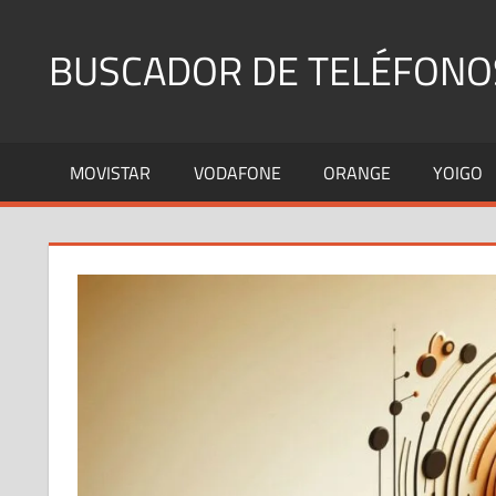
Saltar
al
BUSCADOR DE TELÉFONO
contenido
Identifica
Números
MOVISTAR
VODAFONE
ORANGE
YOIGO
Fijos
y
Móviles