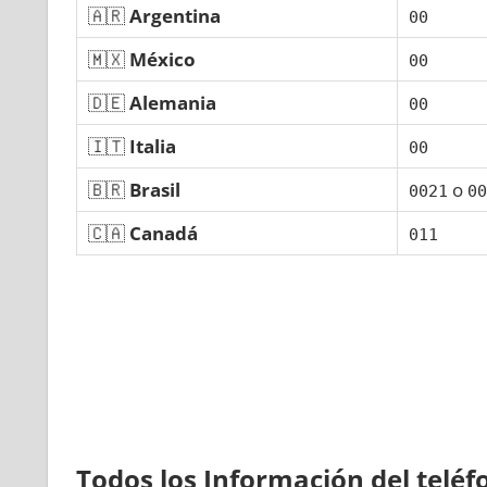
🇦🇷
Argentina
00
🇲🇽
México
00
🇩🇪
Alemania
00
🇮🇹
Italia
00
🇧🇷
Brasil
ο
0021
00
🇨🇦
Canadá
011
Todos los Información del telé