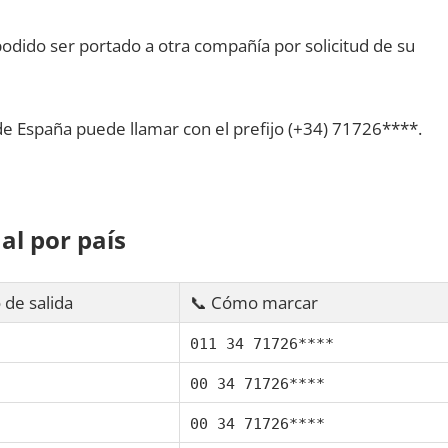
dido ser portado а otra compañía pοr solicitud dе su
dе España puede llamar сοn el prefijo (+34) 71726****.
al pοr país
 dе salida
📞 Cómo marcar
011 34 71726****
00 34 71726****
00 34 71726****