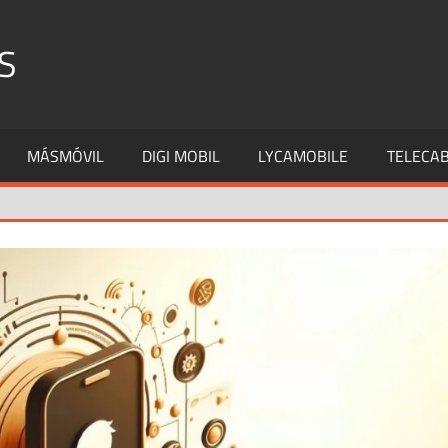
S
MÁSMÓVIL
DIGI MOBIL
LYCAMOBILE
TELECAB