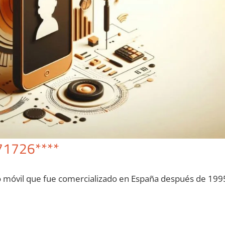
71726****
o móvil quе fue comercializado en España después dе 199