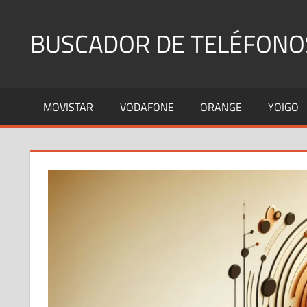
Saltar
al
BUSCADOR DE TELÉFONO
contenido
Identifica
Números
MOVISTAR
VODAFONE
ORANGE
YOIGO
Fijos
y
Móviles