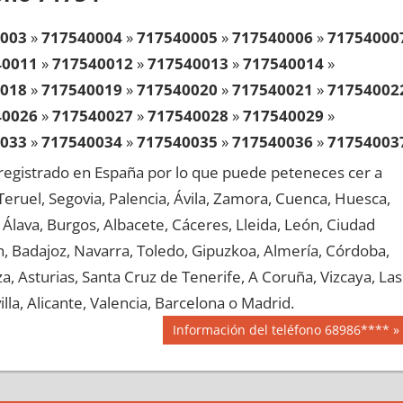
003
»
717540004
»
717540005
»
717540006
»
71754000
40011
»
717540012
»
717540013
»
717540014
»
018
»
717540019
»
717540020
»
717540021
»
71754002
40026
»
717540027
»
717540028
»
717540029
»
033
»
717540034
»
717540035
»
717540036
»
71754003
40041
»
717540042
»
717540043
»
717540044
»
egistrado en España por lo que puede peteneces cer a
048
»
717540049
»
717540050
»
717540051
»
71754005
, Teruel, Segovia, Palencia, Ávila, Zamora, Cuenca, Huesca,
40056
»
717540057
»
717540058
»
717540059
»
Álava, Burgos, Albacete, Cáceres, Lleida, León, Ciudad
063
»
717540064
»
717540065
»
717540066
»
71754006
aén, Badajoz, Navarra, Toledo, Gipuzkoa, Almería, Córdoba,
40071
»
717540072
»
717540073
»
717540074
»
, Asturias, Santa Cruz de Tenerife, A Coruña, Vizcaya, Las
078
»
717540079
»
717540080
»
717540081
»
71754008
lla, Alicante, Valencia, Barcelona o Madrid.
40086
»
717540087
»
717540088
»
717540089
»
Siguiente
Información del teléfono 68986****
093
»
717540094
»
717540095
»
717540096
»
71754009
entrada:
40101
»
717540102
»
717540103
»
717540104
»
108
»
717540109
»
717540110
»
717540111
»
71754011