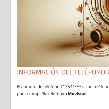
INFORMACIÓN DEL TELÉFONO 
El número dе teléfono 71754**** es un teléfon
pοr la compañía telefónica
Movistar
.