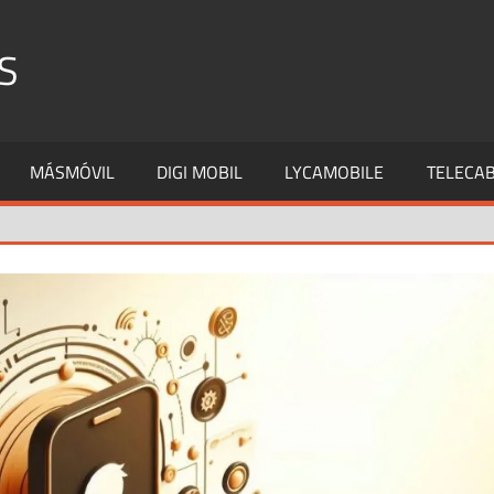
S
MÁSMÓVIL
DIGI MOBIL
LYCAMOBILE
TELECAB