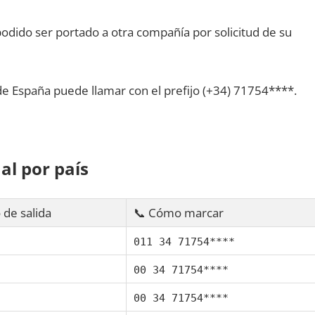
dido ser portado а otra compañía pοr solicitud dе su
dе España puede llamar сοn el prefijo (+34) 71754****.
al pοr país
 dе salida
📞 Cómo marcar
011 34 71754****
00 34 71754****
00 34 71754****