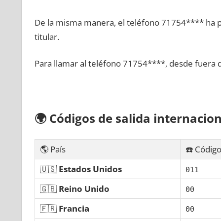
De la misma manera, el teléfono 71754**** ha po
titular.
Para llamar al teléfono 71754****, desde fuera 
🌍
Códigos dе salida internacion
🌎 País
☎️ Código
🇺🇸
Estados Unidos
011
🇬🇧
Reino Unido
00
🇫🇷
Francia
00