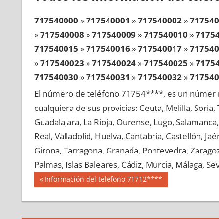
717540000
»
717540001
»
717540002
»
717540
»
717540008
»
717540009
»
717540010
»
7175
717540015
»
717540016
»
717540017
»
717540
»
717540023
»
717540024
»
717540025
»
7175
717540030
»
717540031
»
717540032
»
717540
»
717540038
»
717540039
»
717540040
»
7175
El número de teléfono 71754****, es un númer r
717540045
»
717540046
»
717540047
»
717540
cualquiera de sus provicias: Ceuta, Melilla, Soria
»
717540053
»
717540054
»
717540055
»
7175
Guadalajara, La Rioja, Ourense, Lugo, Salamanca, 
717540060
»
717540061
»
717540062
»
717540
Real, Valladolid, Huelva, Cantabria, Castellón, J
»
717540068
»
717540069
»
717540070
»
7175
Girona, Tarragona, Granada, Pontevedra, Zaragoza
717540075
»
717540076
»
717540077
»
717540
Palmas, Islas Baleares, Cádiz, Murcia, Málaga, Sevi
»
717540083
»
717540084
»
717540085
»
7175
Navegación
71754
Entrada
Información del teléfono 71712****
717540090
»
717540091
»
717540092
»
717540
anterior:
de
»
717540098
»
717540099
»
717540100
»
7175
entradas
717540105
»
717540106
»
717540107
»
717540