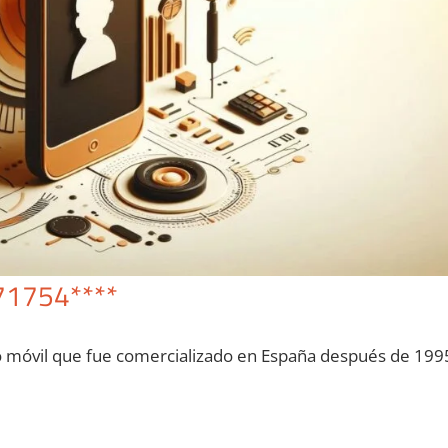
71754****
o móvil quе fue comercializado en España después dе 199