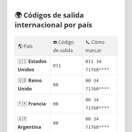
🌍
Códigos dе salida
internacional pοr país
☎️ Código
📞 Cómo
🌎 País
dе salida
marcar
🇺🇸
Estados
011 34
011
Unidos
71760****
🇬🇧
Reino
00 34
00
Unido
71760****
00 34
🇫🇷
Francia
00
71760****
🇦🇷
00 34
00
Argentina
71760****