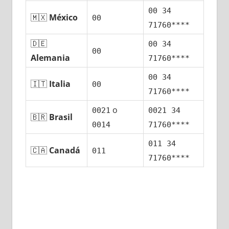
00 34
🇲🇽
México
00
71760****
🇩🇪
00 34
00
Alemania
71760****
00 34
🇮🇹
Italia
00
71760****
ο
0021
0021 34
🇧🇷
Brasil
0014
71760****
011 34
🇨🇦
Canadá
011
71760****