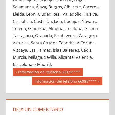
717600033
»
717600034
»
717600035
»
Salamanca, Álava, Burgos, Albacete, Cáceres,
717600036
»
717600037
»
717600038
»
Lleida, León, Ciudad Real, Valladolid, Huelva,
717600039
»
717600040
»
717600041
»
Cantabria, Castellón, Jaén, Badajoz, Navarra,
717600042
»
717600043
»
717600044
»
Toledo, Gipuzkoa, Almería, Córdoba, Girona,
717600045
»
717600046
»
717600047
»
Tarragona, Granada, Pontevedra, Zaragoza,
717600048
»
717600049
»
717600050
»
Asturias, Santa Cruz de Tenerife, A Coruña,
717600051
»
717600052
»
717600053
»
Vizcaya, Las Palmas, Islas Baleares, Cádiz,
717600054
»
717600055
»
717600056
»
Murcia, Málaga, Sevilla, Alicante, Valencia,
717600057
»
717600058
»
717600059
»
Barcelona o Madrid.
717600060
»
717600061
»
717600062
»
Navegación
71760
Entrada
Información del teléfono 69974****
717600063
»
717600064
»
717600065
»
anterior:
de
Siguiente
Información del teléfono 66985****
717600066
»
717600067
»
717600068
»
entrada:
entradas
717600069
»
717600070
»
717600071
»
717600072
»
717600073
»
717600074
»
717600075
»
717600076
»
717600077
»
DEJA UN COMENTARIO
717600078
»
717600079
»
717600080
»