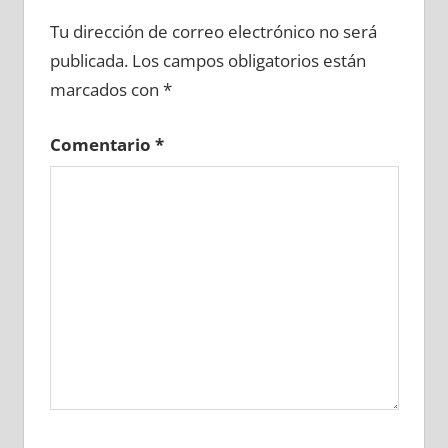
717600081
»
717600082
»
717600083
»
Tu dirección de correo electrónico no será
717600084
»
717600085
»
717600086
»
publicada.
Los campos obligatorios están
717600087
»
717600088
»
717600089
»
marcados con
*
717600090
»
717600091
»
717600092
»
717600093
»
717600094
»
717600095
»
Comentario
*
717600096
»
717600097
»
717600098
»
717600099
»
717600100
»
717600101
»
717600102
»
717600103
»
717600104
»
717600105
»
717600106
»
717600107
»
717600108
»
717600109
»
717600110
»
717600111
»
717600112
»
717600113
»
717600114
»
717600115
»
717600116
»
717600117
»
717600118
»
717600119
»
717600120
»
717600121
»
717600122
»
717600123
»
717600124
»
717600125
»
717600126
»
717600127
»
717600128
»