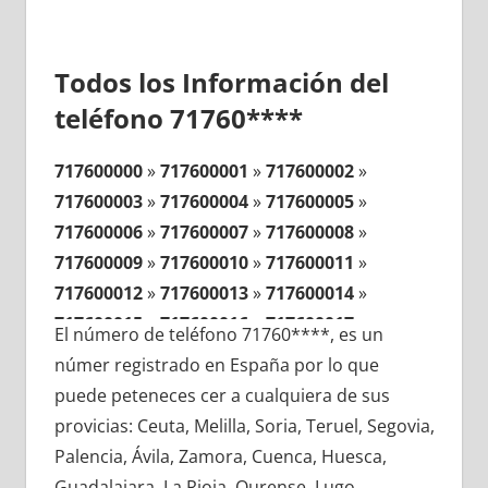
Todos los Información del
teléfono 71760****
717600000
»
717600001
»
717600002
»
717600003
»
717600004
»
717600005
»
717600006
»
717600007
»
717600008
»
717600009
»
717600010
»
717600011
»
717600012
»
717600013
»
717600014
»
717600015
»
717600016
»
717600017
»
El número de teléfono 71760****, es un
717600018
»
717600019
»
717600020
»
númer registrado en España por lo que
717600021
»
717600022
»
717600023
»
puede peteneces cer a cualquiera de sus
717600024
»
717600025
»
717600026
»
provicias: Ceuta, Melilla, Soria, Teruel, Segovia,
717600027
»
717600028
»
717600029
»
Palencia, Ávila, Zamora, Cuenca, Huesca,
717600030
»
717600031
»
717600032
»
Guadalajara, La Rioja, Ourense, Lugo,