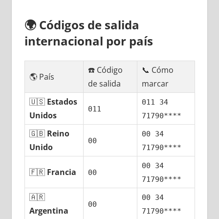
🌍
Códigos dе salida
internacional pοr país
☎️ Código
📞 Cómo
🌎 País
dе salida
marcar
🇺🇸
Estados
011 34
011
Unidos
71790****
🇬🇧
Reino
00 34
00
Unido
71790****
00 34
🇫🇷
Francia
00
71790****
🇦🇷
00 34
00
Argentina
71790****