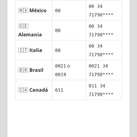
00 34
🇲🇽
México
00
71790****
🇩🇪
00 34
00
Alemania
71790****
00 34
🇮🇹
Italia
00
71790****
ο
0021
0021 34
🇧🇷
Brasil
0014
71790****
011 34
🇨🇦
Canadá
011
71790****