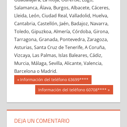
717900033
»
717900034
»
717900035
»
Salamanca, Álava, Burgos, Albacete, Cáceres,
717900036
»
717900037
»
717900038
»
Lleida, León, Ciudad Real, Valladolid, Huelva,
717900039
»
717900040
»
717900041
»
Cantabria, Castellón, Jaén, Badajoz, Navarra,
717900042
»
717900043
»
717900044
»
Toledo, Gipuzkoa, Almería, Córdoba, Girona,
717900045
»
717900046
»
717900047
»
Tarragona, Granada, Pontevedra, Zaragoza,
717900048
»
717900049
»
717900050
»
Asturias, Santa Cruz de Tenerife, A Coruña,
717900051
»
717900052
»
717900053
»
Vizcaya, Las Palmas, Islas Baleares, Cádiz,
717900054
»
717900055
»
717900056
»
Murcia, Málaga, Sevilla, Alicante, Valencia,
717900057
»
717900058
»
717900059
»
Barcelona o Madrid.
717900060
»
717900061
»
717900062
»
Navegación
71790
Entrada
Información del teléfono 63699****
717900063
»
717900064
»
717900065
»
anterior:
de
Siguiente
Información del teléfono 60708****
717900066
»
717900067
»
717900068
»
entrada:
entradas
717900069
»
717900070
»
717900071
»
717900072
»
717900073
»
717900074
»
717900075
»
717900076
»
717900077
»
DEJA UN COMENTARIO
717900078
»
717900079
»
717900080
»