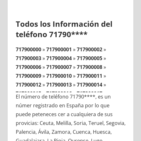
Todos los Información del
teléfono 71790****
717900000
»
717900001
»
717900002
»
717900003
»
717900004
»
717900005
»
717900006
»
717900007
»
717900008
»
717900009
»
717900010
»
717900011
»
717900012
»
717900013
»
717900014
»
717900015
»
717900016
»
717900017
»
El número de teléfono 71790****, es un
717900018
»
717900019
»
717900020
»
númer registrado en España por lo que
717900021
»
717900022
»
717900023
»
puede peteneces cer a cualquiera de sus
717900024
»
717900025
»
717900026
»
provicias: Ceuta, Melilla, Soria, Teruel, Segovia,
717900027
»
717900028
»
717900029
»
Palencia, Ávila, Zamora, Cuenca, Huesca,
717900030
»
717900031
»
717900032
»
Guadalajara, La Rioja, Ourense, Lugo,