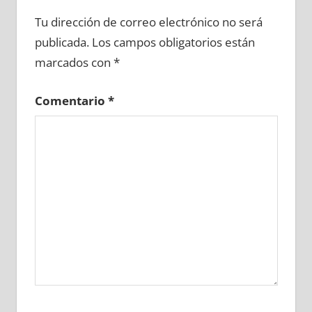
717900081
»
717900082
»
717900083
»
Tu dirección de correo electrónico no será
717900084
»
717900085
»
717900086
»
publicada.
Los campos obligatorios están
717900087
»
717900088
»
717900089
»
marcados con
*
717900090
»
717900091
»
717900092
»
717900093
»
717900094
»
717900095
»
Comentario
*
717900096
»
717900097
»
717900098
»
717900099
»
717900100
»
717900101
»
717900102
»
717900103
»
717900104
»
717900105
»
717900106
»
717900107
»
717900108
»
717900109
»
717900110
»
717900111
»
717900112
»
717900113
»
717900114
»
717900115
»
717900116
»
717900117
»
717900118
»
717900119
»
717900120
»
717900121
»
717900122
»
717900123
»
717900124
»
717900125
»
717900126
»
717900127
»
717900128
»