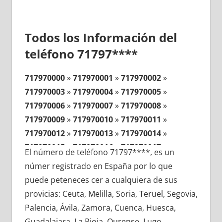
Todos los Información del
teléfono 71797****
717970000
»
717970001
»
717970002
»
717970003
»
717970004
»
717970005
»
717970006
»
717970007
»
717970008
»
717970009
»
717970010
»
717970011
»
717970012
»
717970013
»
717970014
»
717970015
»
717970016
»
717970017
»
El número de teléfono 71797****, es un
717970018
»
717970019
»
717970020
»
númer registrado en España por lo que
717970021
»
717970022
»
717970023
»
puede peteneces cer a cualquiera de sus
717970024
»
717970025
»
717970026
»
provicias: Ceuta, Melilla, Soria, Teruel, Segovia,
717970027
»
717970028
»
717970029
»
Palencia, Ávila, Zamora, Cuenca, Huesca,
717970030
»
717970031
»
717970032
»
Guadalajara, La Rioja, Ourense, Lugo,