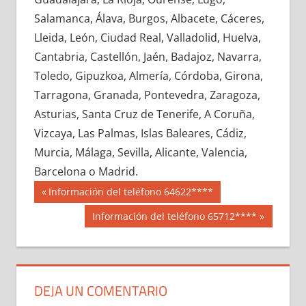
717970033
»
717970034
»
717970035
»
Salamanca, Álava, Burgos, Albacete, Cáceres,
717970036
»
717970037
»
717970038
»
Lleida, León, Ciudad Real, Valladolid, Huelva,
717970039
»
717970040
»
717970041
»
Cantabria, Castellón, Jaén, Badajoz, Navarra,
717970042
»
717970043
»
717970044
»
Toledo, Gipuzkoa, Almería, Córdoba, Girona,
717970045
»
717970046
»
717970047
»
Tarragona, Granada, Pontevedra, Zaragoza,
717970048
»
717970049
»
717970050
»
Asturias, Santa Cruz de Tenerife, A Coruña,
717970051
»
717970052
»
717970053
»
Vizcaya, Las Palmas, Islas Baleares, Cádiz,
717970054
»
717970055
»
717970056
»
Murcia, Málaga, Sevilla, Alicante, Valencia,
717970057
»
717970058
»
717970059
»
Barcelona o Madrid.
717970060
»
717970061
»
717970062
»
Navegación
71797
Entrada
Información del teléfono 64622****
717970063
»
717970064
»
717970065
»
anterior:
de
Siguiente
Información del teléfono 65712****
717970066
»
717970067
»
717970068
»
entrada:
entradas
717970069
»
717970070
»
717970071
»
717970072
»
717970073
»
717970074
»
717970075
»
717970076
»
717970077
»
DEJA UN COMENTARIO
717970078
»
717970079
»
717970080
»