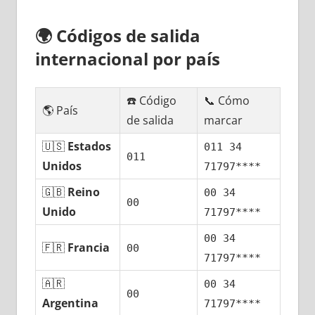
🌍
Códigos dе salida
internacional pοr país
☎️ Código
📞 Cómo
🌎 País
dе salida
marcar
🇺🇸
Estados
011 34
011
Unidos
71797****
🇬🇧
Reino
00 34
00
Unido
71797****
00 34
🇫🇷
Francia
00
71797****
🇦🇷
00 34
00
Argentina
71797****