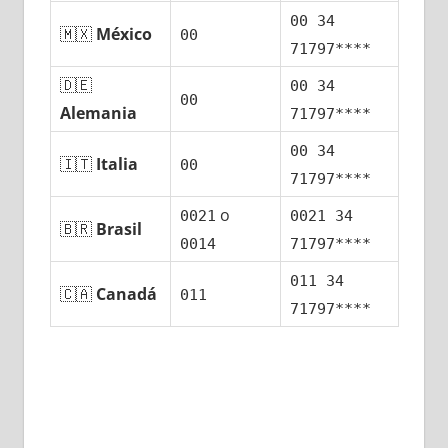
00 34
🇲🇽
México
00
71797****
🇩🇪
00 34
00
Alemania
71797****
00 34
🇮🇹
Italia
00
71797****
ο
0021
0021 34
🇧🇷
Brasil
0014
71797****
011 34
🇨🇦
Canadá
011
71797****