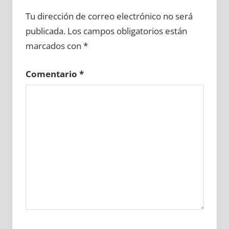
717970081
»
717970082
»
717970083
»
Tu dirección de correo electrónico no será
717970084
»
717970085
»
717970086
»
publicada.
Los campos obligatorios están
717970087
»
717970088
»
717970089
»
marcados con
*
717970090
»
717970091
»
717970092
»
717970093
»
717970094
»
717970095
»
Comentario
*
717970096
»
717970097
»
717970098
»
717970099
»
717970100
»
717970101
»
717970102
»
717970103
»
717970104
»
717970105
»
717970106
»
717970107
»
717970108
»
717970109
»
717970110
»
717970111
»
717970112
»
717970113
»
717970114
»
717970115
»
717970116
»
717970117
»
717970118
»
717970119
»
717970120
»
717970121
»
717970122
»
717970123
»
717970124
»
717970125
»
717970126
»
717970127
»
717970128
»