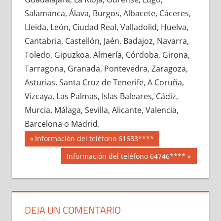
722270033
»
722270034
»
722270035
»
Salamanca, Álava, Burgos, Albacete, Cáceres,
722270036
»
722270037
»
722270038
»
Lleida, León, Ciudad Real, Valladolid, Huelva,
722270039
»
722270040
»
722270041
»
Cantabria, Castellón, Jaén, Badajoz, Navarra,
722270042
»
722270043
»
722270044
»
Toledo, Gipuzkoa, Almería, Córdoba, Girona,
722270045
»
722270046
»
722270047
»
Tarragona, Granada, Pontevedra, Zaragoza,
722270048
»
722270049
»
722270050
»
Asturias, Santa Cruz de Tenerife, A Coruña,
722270051
»
722270052
»
722270053
»
Vizcaya, Las Palmas, Islas Baleares, Cádiz,
722270054
»
722270055
»
722270056
»
Murcia, Málaga, Sevilla, Alicante, Valencia,
722270057
»
722270058
»
722270059
»
Barcelona o Madrid.
722270060
»
722270061
»
722270062
»
Navegación
72227
Entrada
Información del teléfono 61683****
722270063
»
722270064
»
722270065
»
anterior:
de
Siguiente
Información del teléfono 64746****
722270066
»
722270067
»
722270068
»
entrada:
entradas
722270069
»
722270070
»
722270071
»
722270072
»
722270073
»
722270074
»
722270075
»
722270076
»
722270077
»
DEJA UN COMENTARIO
722270078
»
722270079
»
722270080
»