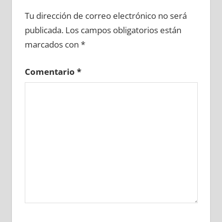
722270081
»
722270082
»
722270083
»
Tu dirección de correo electrónico no será
722270084
»
722270085
»
722270086
»
publicada.
Los campos obligatorios están
722270087
»
722270088
»
722270089
»
marcados con
*
722270090
»
722270091
»
722270092
»
722270093
»
722270094
»
722270095
»
Comentario
*
722270096
»
722270097
»
722270098
»
722270099
»
722270100
»
722270101
»
722270102
»
722270103
»
722270104
»
722270105
»
722270106
»
722270107
»
722270108
»
722270109
»
722270110
»
722270111
»
722270112
»
722270113
»
722270114
»
722270115
»
722270116
»
722270117
»
722270118
»
722270119
»
722270120
»
722270121
»
722270122
»
722270123
»
722270124
»
722270125
»
722270126
»
722270127
»
722270128
»