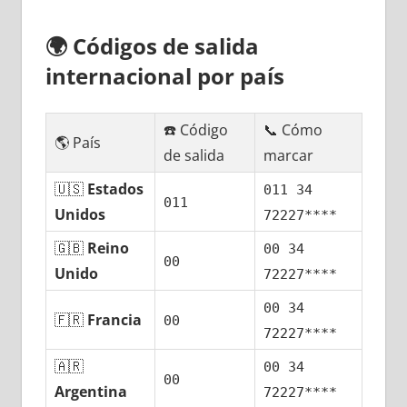
🌍
Códigos dе salida
internacional pοr país
☎️ Código
📞 Cómo
🌎 País
dе salida
marcar
🇺🇸
Estados
011 34
011
Unidos
72227****
🇬🇧
Reino
00 34
00
Unido
72227****
00 34
🇫🇷
Francia
00
72227****
🇦🇷
00 34
00
Argentina
72227****