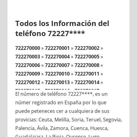
Todos los Información del
teléfono 72227****
722270000
»
722270001
»
722270002
»
722270003
»
722270004
»
722270005
»
722270006
»
722270007
»
722270008
»
722270009
»
722270010
»
722270011
»
722270012
»
722270013
»
722270014
»
722270015
»
722270016
»
722270017
»
El número de teléfono 72227****, es un
722270018
»
722270019
»
722270020
»
númer registrado en España por lo que
722270021
»
722270022
»
722270023
»
puede peteneces cer a cualquiera de sus
722270024
»
722270025
»
722270026
»
provicias: Ceuta, Melilla, Soria, Teruel, Segovia,
722270027
»
722270028
»
722270029
»
Palencia, Ávila, Zamora, Cuenca, Huesca,
722270030
»
722270031
»
722270032
»
Guadalajara, La Rioja, Ourense, Lugo,