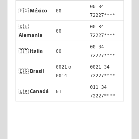
00 34
🇲🇽
México
00
72227****
🇩🇪
00 34
00
Alemania
72227****
00 34
🇮🇹
Italia
00
72227****
ο
0021
0021 34
🇧🇷
Brasil
0014
72227****
011 34
🇨🇦
Canadá
011
72227****