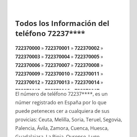
Todos los Información del
teléfono 72237****
722370000
»
722370001
»
722370002
»
722370003
»
722370004
»
722370005
»
722370006
»
722370007
»
722370008
»
722370009
»
722370010
»
722370011
»
722370012
»
722370013
»
722370014
»
722370015
»
722370016
»
722370017
»
El número de teléfono 72237****, es un
722370018
»
722370019
»
722370020
»
númer registrado en España por lo que
722370021
»
722370022
»
722370023
»
puede peteneces cer a cualquiera de sus
722370024
»
722370025
»
722370026
»
provicias: Ceuta, Melilla, Soria, Teruel, Segovia,
722370027
»
722370028
»
722370029
»
Palencia, Ávila, Zamora, Cuenca, Huesca,
722370030
»
722370031
»
722370032
»
Guadalajara, La Rioja, Ourense, Lugo,