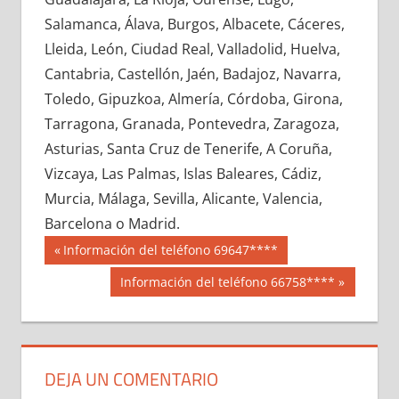
722370033
»
722370034
»
722370035
»
Salamanca, Álava, Burgos, Albacete, Cáceres,
722370036
»
722370037
»
722370038
»
Lleida, León, Ciudad Real, Valladolid, Huelva,
722370039
»
722370040
»
722370041
»
Cantabria, Castellón, Jaén, Badajoz, Navarra,
722370042
»
722370043
»
722370044
»
Toledo, Gipuzkoa, Almería, Córdoba, Girona,
722370045
»
722370046
»
722370047
»
Tarragona, Granada, Pontevedra, Zaragoza,
722370048
»
722370049
»
722370050
»
Asturias, Santa Cruz de Tenerife, A Coruña,
722370051
»
722370052
»
722370053
»
Vizcaya, Las Palmas, Islas Baleares, Cádiz,
722370054
»
722370055
»
722370056
»
Murcia, Málaga, Sevilla, Alicante, Valencia,
722370057
»
722370058
»
722370059
»
Barcelona o Madrid.
722370060
»
722370061
»
722370062
»
Navegación
72237
Entrada
Información del teléfono 69647****
722370063
»
722370064
»
722370065
»
anterior:
de
Siguiente
Información del teléfono 66758****
722370066
»
722370067
»
722370068
»
entrada:
entradas
722370069
»
722370070
»
722370071
»
722370072
»
722370073
»
722370074
»
722370075
»
722370076
»
722370077
»
DEJA UN COMENTARIO
722370078
»
722370079
»
722370080
»