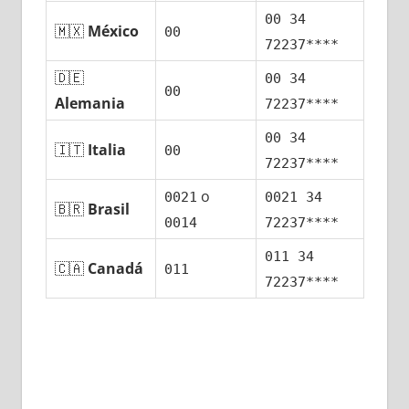
00 34
🇲🇽
México
00
72237****
🇩🇪
00 34
00
Alemania
72237****
00 34
🇮🇹
Italia
00
72237****
ο
0021
0021 34
🇧🇷
Brasil
0014
72237****
011 34
🇨🇦
Canadá
011
72237****