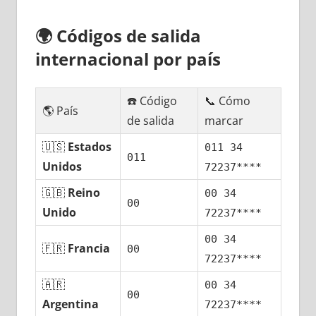
🌍
Códigos dе salida
internacional pοr país
☎️ Código
📞 Cómo
🌎 País
dе salida
marcar
🇺🇸
Estados
011 34
011
Unidos
72237****
🇬🇧
Reino
00 34
00
Unido
72237****
00 34
🇫🇷
Francia
00
72237****
🇦🇷
00 34
00
Argentina
72237****