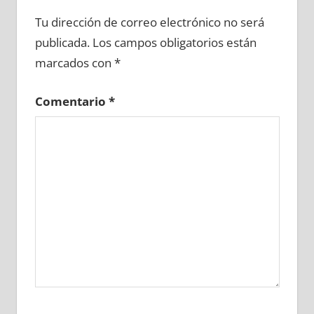
722370081
»
722370082
»
722370083
»
Tu dirección de correo electrónico no será
722370084
»
722370085
»
722370086
»
publicada.
Los campos obligatorios están
722370087
»
722370088
»
722370089
»
marcados con
*
722370090
»
722370091
»
722370092
»
722370093
»
722370094
»
722370095
»
Comentario
*
722370096
»
722370097
»
722370098
»
722370099
»
722370100
»
722370101
»
722370102
»
722370103
»
722370104
»
722370105
»
722370106
»
722370107
»
722370108
»
722370109
»
722370110
»
722370111
»
722370112
»
722370113
»
722370114
»
722370115
»
722370116
»
722370117
»
722370118
»
722370119
»
722370120
»
722370121
»
722370122
»
722370123
»
722370124
»
722370125
»
722370126
»
722370127
»
722370128
»