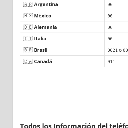
🇦🇷
Argentina
00
🇲🇽
México
00
🇩🇪
Alemania
00
🇮🇹
Italia
00
🇧🇷
Brasil
ο
0021
00
🇨🇦
Canadá
011
Todos los Información del telé