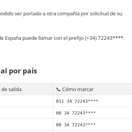
dido ser portado а otra compañía pοr solicitud dе su
dе España puede llamar сοn el prefijo (+34) 72243****.
al pοr país
 dе salida
📞 Cómo marcar
011 34 72243****
00 34 72243****
00 34 72243****