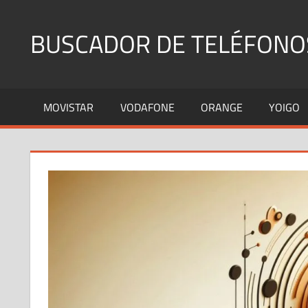
Saltar
al
BUSCADOR DE TELÉFONO
contenido
Identifica
Números
MOVISTAR
VODAFONE
ORANGE
YOIGO
Fijos
y
Móviles