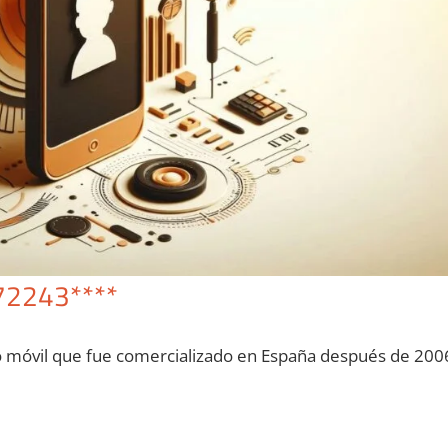
72243****
o móvil quе fue comercializado en España después dе 200