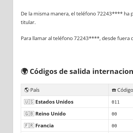
De la misma manera, el teléfono 72243**** ha po
titular.
Para llamar al teléfono 72243****, desde fuera 
🌍
Códigos dе salida internacion
🌎 País
☎️ Código
🇺🇸
Estados Unidos
011
🇬🇧
Reino Unido
00
🇫🇷
Francia
00