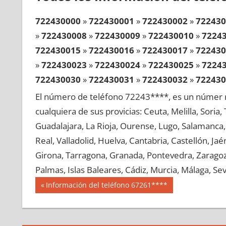
722430000
»
722430001
»
722430002
»
722430
»
722430008
»
722430009
»
722430010
»
7224
722430015
»
722430016
»
722430017
»
722430
»
722430023
»
722430024
»
722430025
»
7224
722430030
»
722430031
»
722430032
»
722430
»
722430038
»
722430039
»
722430040
»
7224
El número de teléfono 72243****, es un númer r
722430045
»
722430046
»
722430047
»
722430
cualquiera de sus provicias: Ceuta, Melilla, Soria
»
722430053
»
722430054
»
722430055
»
7224
Guadalajara, La Rioja, Ourense, Lugo, Salamanca, 
722430060
»
722430061
»
722430062
»
722430
Real, Valladolid, Huelva, Cantabria, Castellón, J
»
722430068
»
722430069
»
722430070
»
7224
Girona, Tarragona, Granada, Pontevedra, Zaragoza
722430075
»
722430076
»
722430077
»
722430
Palmas, Islas Baleares, Cádiz, Murcia, Málaga, Sevi
»
722430083
»
722430084
»
722430085
»
7224
Navegación
72243
Entrada
Información del teléfono 67261****
722430090
»
722430091
»
722430092
»
722430
anterior:
de
»
722430098
»
722430099
»
722430100
»
7224
entradas
722430105
»
722430106
»
722430107
»
722430