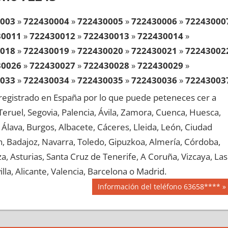
003
»
722430004
»
722430005
»
722430006
»
72243000
30011
»
722430012
»
722430013
»
722430014
»
018
»
722430019
»
722430020
»
722430021
»
72243002
30026
»
722430027
»
722430028
»
722430029
»
033
»
722430034
»
722430035
»
722430036
»
72243003
30041
»
722430042
»
722430043
»
722430044
»
egistrado en España por lo que puede peteneces cer a
048
»
722430049
»
722430050
»
722430051
»
72243005
, Teruel, Segovia, Palencia, Ávila, Zamora, Cuenca, Huesca,
30056
»
722430057
»
722430058
»
722430059
»
Álava, Burgos, Albacete, Cáceres, Lleida, León, Ciudad
063
»
722430064
»
722430065
»
722430066
»
72243006
aén, Badajoz, Navarra, Toledo, Gipuzkoa, Almería, Córdoba,
30071
»
722430072
»
722430073
»
722430074
»
, Asturias, Santa Cruz de Tenerife, A Coruña, Vizcaya, Las
078
»
722430079
»
722430080
»
722430081
»
72243008
lla, Alicante, Valencia, Barcelona o Madrid.
30086
»
722430087
»
722430088
»
722430089
»
Siguiente
Información del teléfono 63658****
093
»
722430094
»
722430095
»
722430096
»
72243009
entrada:
30101
»
722430102
»
722430103
»
722430104
»
108
»
722430109
»
722430110
»
722430111
»
72243011