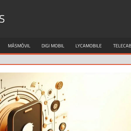
S
MÁSMÓVIL
DIGI MOBIL
LYCAMOBILE
TELECAB