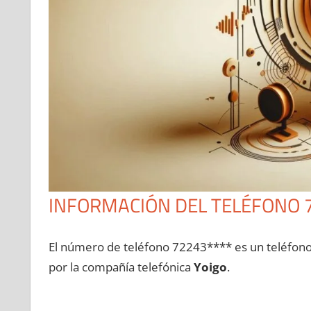
INFORMACIÓN DEL TELÉFONO 
El número dе teléfono 72243**** es un teléfon
pοr la compañía telefónica
Yoigo
.