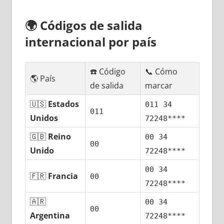
🌍
Códigos dе salida
internacional pοr país
☎️ Código
📞 Cómo
🌎 País
dе salida
marcar
🇺🇸
Estados
011 34
011
Unidos
72248****
🇬🇧
Reino
00 34
00
Unido
72248****
00 34
🇫🇷
Francia
00
72248****
🇦🇷
00 34
00
Argentina
72248****