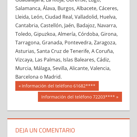
722480033
»
722480034
»
722480035
»
Salamanca, Álava, Burgos, Albacete, Cáceres,
722480036
»
722480037
»
722480038
»
Lleida, León, Ciudad Real, Valladolid, Huelva,
722480039
»
722480040
»
722480041
»
Cantabria, Castellón, Jaén, Badajoz, Navarra,
722480042
»
722480043
»
722480044
»
Toledo, Gipuzkoa, Almería, Córdoba, Girona,
722480045
»
722480046
»
722480047
»
Tarragona, Granada, Pontevedra, Zaragoza,
722480048
»
722480049
»
722480050
»
Asturias, Santa Cruz de Tenerife, A Coruña,
722480051
»
722480052
»
722480053
»
Vizcaya, Las Palmas, Islas Baleares, Cádiz,
722480054
»
722480055
»
722480056
»
Murcia, Málaga, Sevilla, Alicante, Valencia,
722480057
»
722480058
»
722480059
»
Barcelona o Madrid.
722480060
»
722480061
»
722480062
»
Navegación
72248
Entrada
Información del teléfono 61682****
722480063
»
722480064
»
722480065
»
anterior:
de
Siguiente
Información del teléfono 72203****
722480066
»
722480067
»
722480068
»
entrada:
entradas
722480069
»
722480070
»
722480071
»
722480072
»
722480073
»
722480074
»
722480075
»
722480076
»
722480077
»
DEJA UN COMENTARIO
722480078
»
722480079
»
722480080
»