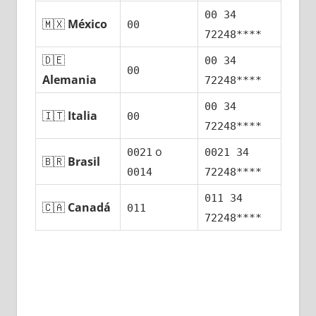
00 34
🇲🇽
México
00
72248****
🇩🇪
00 34
00
Alemania
72248****
00 34
🇮🇹
Italia
00
72248****
ο
0021
0021 34
🇧🇷
Brasil
0014
72248****
011 34
🇨🇦
Canadá
011
72248****