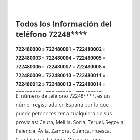
Todos los Información del
teléfono 72248****
722480000
»
722480001
»
722480002
»
722480003
»
722480004
»
722480005
»
722480006
»
722480007
»
722480008
»
722480009
»
722480010
»
722480011
»
722480012
»
722480013
»
722480014
»
722480015
»
722480016
»
722480017
»
El número de teléfono 72248****, es un
722480018
»
722480019
»
722480020
»
númer registrado en España por lo que
722480021
»
722480022
»
722480023
»
puede peteneces cer a cualquiera de sus
722480024
»
722480025
»
722480026
»
provicias: Ceuta, Melilla, Soria, Teruel, Segovia,
722480027
»
722480028
»
722480029
»
Palencia, Ávila, Zamora, Cuenca, Huesca,
722480030
»
722480031
»
722480032
»
Guadalajara, La Rioja, Ourense, Lugo,