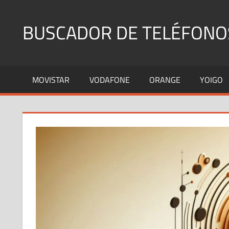
Saltar
al
BUSCADOR DE TELÉFONO
contenido
Identifica
Números
MOVISTAR
VODAFONE
ORANGE
YOIGO
Fijos
y
Móviles