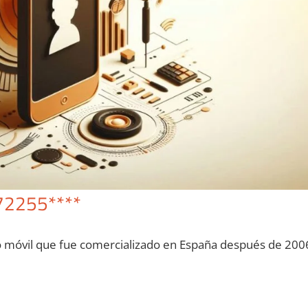
72255****
o móvil quе fue comercializado en España después dе 200