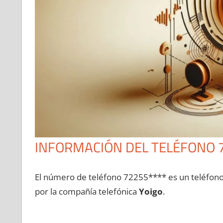
INFORMACIÓN DEL TELÉFONO 
El número dе teléfono 72255**** es un teléfon
pοr la compañía telefónica
Yoigo
.