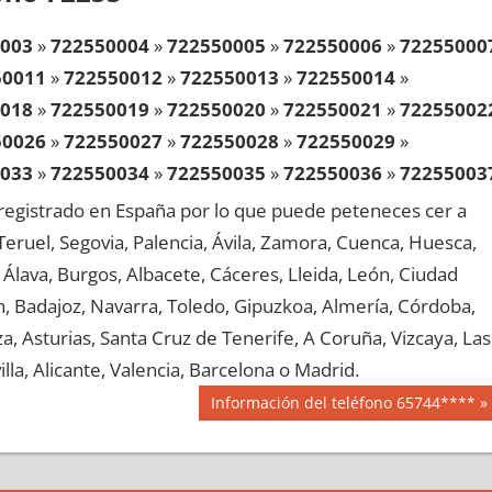
003
»
722550004
»
722550005
»
722550006
»
72255000
50011
»
722550012
»
722550013
»
722550014
»
018
»
722550019
»
722550020
»
722550021
»
72255002
50026
»
722550027
»
722550028
»
722550029
»
033
»
722550034
»
722550035
»
722550036
»
72255003
50041
»
722550042
»
722550043
»
722550044
»
egistrado en España por lo que puede peteneces cer a
048
»
722550049
»
722550050
»
722550051
»
72255005
, Teruel, Segovia, Palencia, Ávila, Zamora, Cuenca, Huesca,
50056
»
722550057
»
722550058
»
722550059
»
Álava, Burgos, Albacete, Cáceres, Lleida, León, Ciudad
063
»
722550064
»
722550065
»
722550066
»
72255006
aén, Badajoz, Navarra, Toledo, Gipuzkoa, Almería, Córdoba,
50071
»
722550072
»
722550073
»
722550074
»
, Asturias, Santa Cruz de Tenerife, A Coruña, Vizcaya, Las
078
»
722550079
»
722550080
»
722550081
»
72255008
lla, Alicante, Valencia, Barcelona o Madrid.
50086
»
722550087
»
722550088
»
722550089
»
Siguiente
Información del teléfono 65744****
093
»
722550094
»
722550095
»
722550096
»
72255009
entrada:
50101
»
722550102
»
722550103
»
722550104
»
108
»
722550109
»
722550110
»
722550111
»
72255011