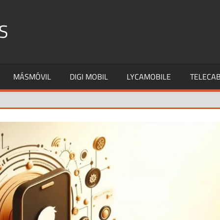
S
MÁSMÓVIL
DIGI MOBIL
LYCAMOBILE
TELECAB