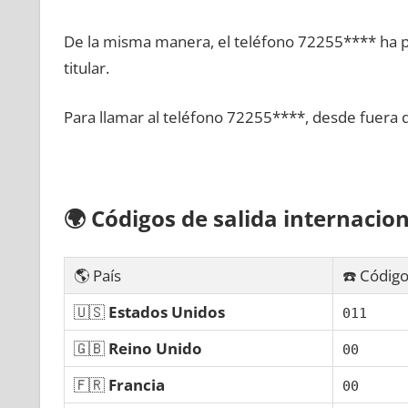
De la misma manera, el teléfono 72255**** ha po
titular.
Para llamar al teléfono 72255****, desde fuera 
🌍
Códigos dе salida internacion
🌎 País
☎️ Código
🇺🇸
Estados Unidos
011
🇬🇧
Reino Unido
00
🇫🇷
Francia
00