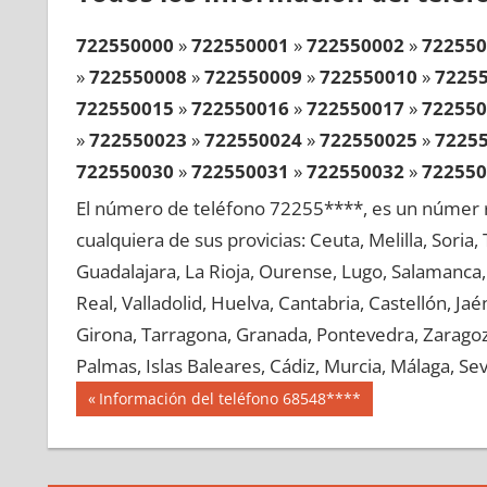
722550000
»
722550001
»
722550002
»
722550
»
722550008
»
722550009
»
722550010
»
7225
722550015
»
722550016
»
722550017
»
722550
»
722550023
»
722550024
»
722550025
»
7225
722550030
»
722550031
»
722550032
»
722550
»
722550038
»
722550039
»
722550040
»
7225
El número de teléfono 72255****, es un númer r
722550045
»
722550046
»
722550047
»
722550
cualquiera de sus provicias: Ceuta, Melilla, Soria
»
722550053
»
722550054
»
722550055
»
7225
Guadalajara, La Rioja, Ourense, Lugo, Salamanca, 
722550060
»
722550061
»
722550062
»
722550
Real, Valladolid, Huelva, Cantabria, Castellón, J
»
722550068
»
722550069
»
722550070
»
7225
Girona, Tarragona, Granada, Pontevedra, Zaragoza
722550075
»
722550076
»
722550077
»
722550
Palmas, Islas Baleares, Cádiz, Murcia, Málaga, Sevi
»
722550083
»
722550084
»
722550085
»
7225
Navegación
72255
Entrada
Información del teléfono 68548****
722550090
»
722550091
»
722550092
»
722550
anterior:
de
»
722550098
»
722550099
»
722550100
»
7225
entradas
722550105
»
722550106
»
722550107
»
722550