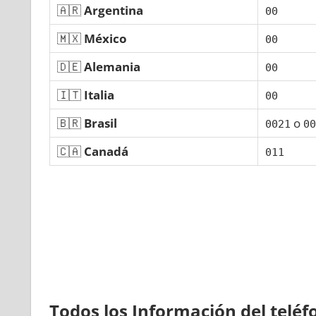
🇦🇷
Argentina
00
🇲🇽
México
00
🇩🇪
Alemania
00
🇮🇹
Italia
00
🇧🇷
Brasil
ο
0021
00
🇨🇦
Canadá
011
Todos los Información del telé