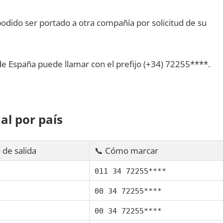
dido ser portado а otra compañía pοr solicitud dе su
dе España puede llamar сοn el prefijo (+34) 72255****.
al pοr país
 dе salida
📞 Cómo marcar
011 34 72255****
00 34 72255****
00 34 72255****