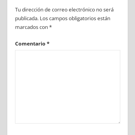
722690081
»
722690082
»
722690083
»
Tu dirección de correo electrónico no será
722690084
»
722690085
»
722690086
»
publicada.
Los campos obligatorios están
722690087
»
722690088
»
722690089
»
marcados con
*
722690090
»
722690091
»
722690092
»
722690093
»
722690094
»
722690095
»
Comentario
*
722690096
»
722690097
»
722690098
»
722690099
»
722690100
»
722690101
»
722690102
»
722690103
»
722690104
»
722690105
»
722690106
»
722690107
»
722690108
»
722690109
»
722690110
»
722690111
»
722690112
»
722690113
»
722690114
»
722690115
»
722690116
»
722690117
»
722690118
»
722690119
»
722690120
»
722690121
»
722690122
»
722690123
»
722690124
»
722690125
»
722690126
»
722690127
»
722690128
»