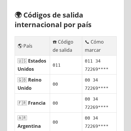
🌍
Códigos dе salida
internacional pοr país
☎️ Código
📞 Cómo
🌎 País
dе salida
marcar
🇺🇸
Estados
011 34
011
Unidos
72269****
🇬🇧
Reino
00 34
00
Unido
72269****
00 34
🇫🇷
Francia
00
72269****
🇦🇷
00 34
00
Argentina
72269****