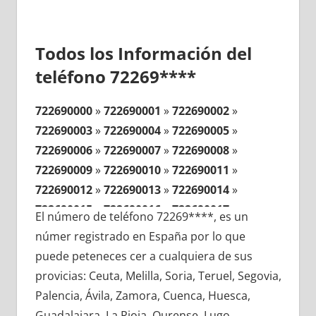
Todos los Información del
teléfono 72269****
722690000
»
722690001
»
722690002
»
722690003
»
722690004
»
722690005
»
722690006
»
722690007
»
722690008
»
722690009
»
722690010
»
722690011
»
722690012
»
722690013
»
722690014
»
722690015
»
722690016
»
722690017
»
El número de teléfono 72269****, es un
722690018
»
722690019
»
722690020
»
númer registrado en España por lo que
722690021
»
722690022
»
722690023
»
puede peteneces cer a cualquiera de sus
722690024
»
722690025
»
722690026
»
provicias: Ceuta, Melilla, Soria, Teruel, Segovia,
722690027
»
722690028
»
722690029
»
Palencia, Ávila, Zamora, Cuenca, Huesca,
722690030
»
722690031
»
722690032
»
Guadalajara, La Rioja, Ourense, Lugo,