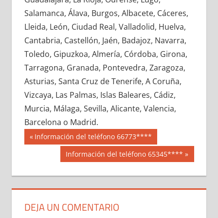
722690033
»
722690034
»
722690035
»
Salamanca, Álava, Burgos, Albacete, Cáceres,
722690036
»
722690037
»
722690038
»
Lleida, León, Ciudad Real, Valladolid, Huelva,
722690039
»
722690040
»
722690041
»
Cantabria, Castellón, Jaén, Badajoz, Navarra,
722690042
»
722690043
»
722690044
»
Toledo, Gipuzkoa, Almería, Córdoba, Girona,
722690045
»
722690046
»
722690047
»
Tarragona, Granada, Pontevedra, Zaragoza,
722690048
»
722690049
»
722690050
»
Asturias, Santa Cruz de Tenerife, A Coruña,
722690051
»
722690052
»
722690053
»
Vizcaya, Las Palmas, Islas Baleares, Cádiz,
722690054
»
722690055
»
722690056
»
Murcia, Málaga, Sevilla, Alicante, Valencia,
722690057
»
722690058
»
722690059
»
Barcelona o Madrid.
722690060
»
722690061
»
722690062
»
Navegación
72269
Entrada
Información del teléfono 66773****
722690063
»
722690064
»
722690065
»
anterior:
de
Siguiente
Información del teléfono 65345****
722690066
»
722690067
»
722690068
»
entrada:
entradas
722690069
»
722690070
»
722690071
»
722690072
»
722690073
»
722690074
»
722690075
»
722690076
»
722690077
»
DEJA UN COMENTARIO
722690078
»
722690079
»
722690080
»