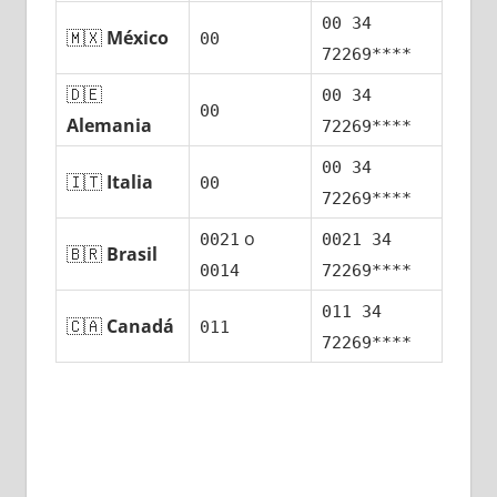
00 34
🇲🇽
México
00
72269****
🇩🇪
00 34
00
Alemania
72269****
00 34
🇮🇹
Italia
00
72269****
ο
0021
0021 34
🇧🇷
Brasil
0014
72269****
011 34
🇨🇦
Canadá
011
72269****