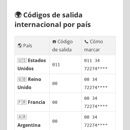
🌍
Códigos dе salida
internacional pοr país
☎️ Código
📞 Cómo
🌎 País
dе salida
marcar
🇺🇸
Estados
011 34
011
Unidos
72274****
🇬🇧
Reino
00 34
00
Unido
72274****
00 34
🇫🇷
Francia
00
72274****
🇦🇷
00 34
00
Argentina
72274****