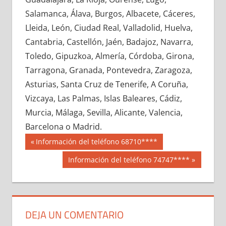
722740033
»
722740034
»
722740035
»
Salamanca, Álava, Burgos, Albacete, Cáceres,
722740036
»
722740037
»
722740038
»
Lleida, León, Ciudad Real, Valladolid, Huelva,
722740039
»
722740040
»
722740041
»
Cantabria, Castellón, Jaén, Badajoz, Navarra,
722740042
»
722740043
»
722740044
»
Toledo, Gipuzkoa, Almería, Córdoba, Girona,
722740045
»
722740046
»
722740047
»
Tarragona, Granada, Pontevedra, Zaragoza,
722740048
»
722740049
»
722740050
»
Asturias, Santa Cruz de Tenerife, A Coruña,
722740051
»
722740052
»
722740053
»
Vizcaya, Las Palmas, Islas Baleares, Cádiz,
722740054
»
722740055
»
722740056
»
Murcia, Málaga, Sevilla, Alicante, Valencia,
722740057
»
722740058
»
722740059
»
Barcelona o Madrid.
722740060
»
722740061
»
722740062
»
Navegación
72274
Entrada
Información del teléfono 68710****
722740063
»
722740064
»
722740065
»
anterior:
de
Siguiente
Información del teléfono 74747****
722740066
»
722740067
»
722740068
»
entrada:
entradas
722740069
»
722740070
»
722740071
»
722740072
»
722740073
»
722740074
»
722740075
»
722740076
»
722740077
»
DEJA UN COMENTARIO
722740078
»
722740079
»
722740080
»