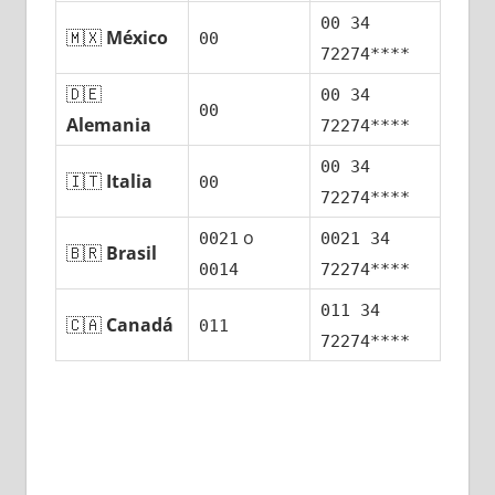
00 34
🇲🇽
México
00
72274****
🇩🇪
00 34
00
Alemania
72274****
00 34
🇮🇹
Italia
00
72274****
ο
0021
0021 34
🇧🇷
Brasil
0014
72274****
011 34
🇨🇦
Canadá
011
72274****