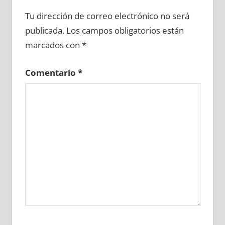
722740081
»
722740082
»
722740083
»
Tu dirección de correo electrónico no será
722740084
»
722740085
»
722740086
»
publicada.
Los campos obligatorios están
722740087
»
722740088
»
722740089
»
marcados con
*
722740090
»
722740091
»
722740092
»
722740093
»
722740094
»
722740095
»
Comentario
*
722740096
»
722740097
»
722740098
»
722740099
»
722740100
»
722740101
»
722740102
»
722740103
»
722740104
»
722740105
»
722740106
»
722740107
»
722740108
»
722740109
»
722740110
»
722740111
»
722740112
»
722740113
»
722740114
»
722740115
»
722740116
»
722740117
»
722740118
»
722740119
»
722740120
»
722740121
»
722740122
»
722740123
»
722740124
»
722740125
»
722740126
»
722740127
»
722740128
»