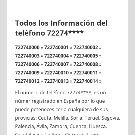
Todos los Información del
teléfono 72274****
722740000
»
722740001
»
722740002
»
722740003
»
722740004
»
722740005
»
722740006
»
722740007
»
722740008
»
722740009
»
722740010
»
722740011
»
722740012
»
722740013
»
722740014
»
722740015
»
722740016
»
722740017
»
El número de teléfono 72274****, es un
722740018
»
722740019
»
722740020
»
númer registrado en España por lo que
722740021
»
722740022
»
722740023
»
puede peteneces cer a cualquiera de sus
722740024
»
722740025
»
722740026
»
provicias: Ceuta, Melilla, Soria, Teruel, Segovia,
722740027
»
722740028
»
722740029
»
Palencia, Ávila, Zamora, Cuenca, Huesca,
722740030
»
722740031
»
722740032
»
Guadalajara, La Rioja, Ourense, Lugo,