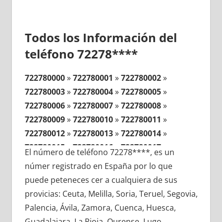
Todos los Información del
teléfono 72278****
722780000
»
722780001
»
722780002
»
722780003
»
722780004
»
722780005
»
722780006
»
722780007
»
722780008
»
722780009
»
722780010
»
722780011
»
722780012
»
722780013
»
722780014
»
722780015
»
722780016
»
722780017
»
El número de teléfono 72278****, es un
722780018
»
722780019
»
722780020
»
númer registrado en España por lo que
722780021
»
722780022
»
722780023
»
puede peteneces cer a cualquiera de sus
722780024
»
722780025
»
722780026
»
provicias: Ceuta, Melilla, Soria, Teruel, Segovia,
722780027
»
722780028
»
722780029
»
Palencia, Ávila, Zamora, Cuenca, Huesca,
722780030
»
722780031
»
722780032
»
Guadalajara, La Rioja, Ourense, Lugo,