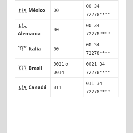
00 34
🇲🇽
México
00
72278****
🇩🇪
00 34
00
Alemania
72278****
00 34
🇮🇹
Italia
00
72278****
ο
0021
0021 34
🇧🇷
Brasil
0014
72278****
011 34
🇨🇦
Canadá
011
72278****