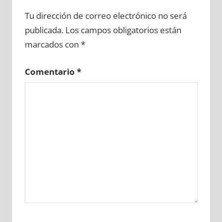
722780081
»
722780082
»
722780083
»
Tu dirección de correo electrónico no será
722780084
»
722780085
»
722780086
»
publicada.
Los campos obligatorios están
722780087
»
722780088
»
722780089
»
marcados con
*
722780090
»
722780091
»
722780092
»
722780093
»
722780094
»
722780095
»
Comentario
*
722780096
»
722780097
»
722780098
»
722780099
»
722780100
»
722780101
»
722780102
»
722780103
»
722780104
»
722780105
»
722780106
»
722780107
»
722780108
»
722780109
»
722780110
»
722780111
»
722780112
»
722780113
»
722780114
»
722780115
»
722780116
»
722780117
»
722780118
»
722780119
»
722780120
»
722780121
»
722780122
»
722780123
»
722780124
»
722780125
»
722780126
»
722780127
»
722780128
»