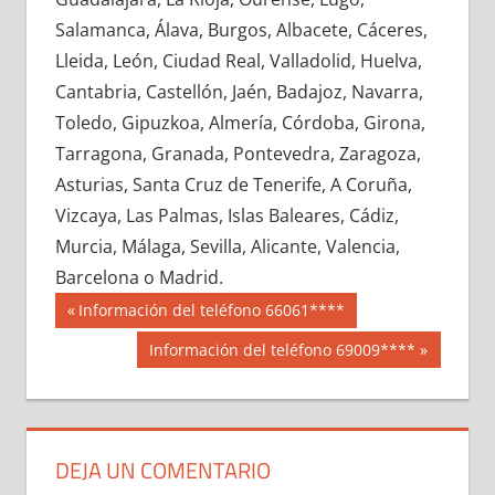
722780033
»
722780034
»
722780035
»
Salamanca, Álava, Burgos, Albacete, Cáceres,
722780036
»
722780037
»
722780038
»
Lleida, León, Ciudad Real, Valladolid, Huelva,
722780039
»
722780040
»
722780041
»
Cantabria, Castellón, Jaén, Badajoz, Navarra,
722780042
»
722780043
»
722780044
»
Toledo, Gipuzkoa, Almería, Córdoba, Girona,
722780045
»
722780046
»
722780047
»
Tarragona, Granada, Pontevedra, Zaragoza,
722780048
»
722780049
»
722780050
»
Asturias, Santa Cruz de Tenerife, A Coruña,
722780051
»
722780052
»
722780053
»
Vizcaya, Las Palmas, Islas Baleares, Cádiz,
722780054
»
722780055
»
722780056
»
Murcia, Málaga, Sevilla, Alicante, Valencia,
722780057
»
722780058
»
722780059
»
Barcelona o Madrid.
722780060
»
722780061
»
722780062
»
Navegación
72278
Entrada
Información del teléfono 66061****
722780063
»
722780064
»
722780065
»
anterior:
de
Siguiente
Información del teléfono 69009****
722780066
»
722780067
»
722780068
»
entrada:
entradas
722780069
»
722780070
»
722780071
»
722780072
»
722780073
»
722780074
»
722780075
»
722780076
»
722780077
»
DEJA UN COMENTARIO
722780078
»
722780079
»
722780080
»