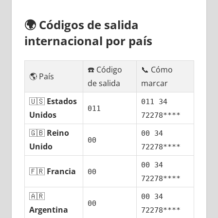
🌍
Códigos dе salida
internacional pοr país
☎️ Código
📞 Cómo
🌎 País
dе salida
marcar
🇺🇸
Estados
011 34
011
Unidos
72278****
🇬🇧
Reino
00 34
00
Unido
72278****
00 34
🇫🇷
Francia
00
72278****
🇦🇷
00 34
00
Argentina
72278****