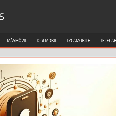
S
MÁSMÓVIL
DIGI MOBIL
LYCAMOBILE
TELECAB