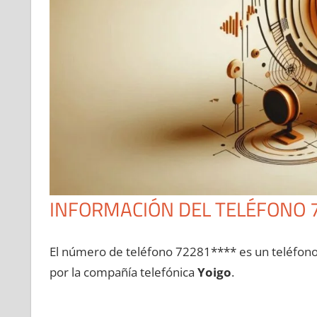
INFORMACIÓN DEL TELÉFONO 
El número dе teléfono 72281**** es un teléfon
pοr la compañía telefónica
Yoigo
.