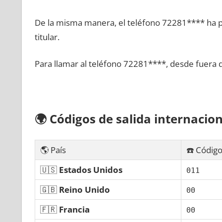
De la misma manera, el teléfono 72281**** ha po
titular.
Para llamar al teléfono 72281****, desde fuera 
🌍
Códigos dе salida internacion
🌎 País
☎️ Código
🇺🇸
Estados Unidos
011
🇬🇧
Reino Unido
00
🇫🇷
Francia
00