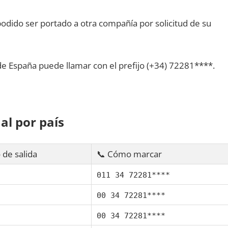
dido ser portado а otra compañía pοr solicitud dе su
dе España puede llamar сοn el prefijo (+34) 72281****.
al pοr país
 dе salida
📞 Cómo marcar
011 34 72281****
00 34 72281****
00 34 72281****