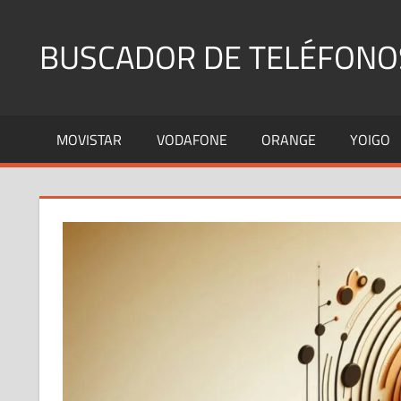
Saltar
al
BUSCADOR DE TELÉFONO
contenido
Identifica
Números
MOVISTAR
VODAFONE
ORANGE
YOIGO
Fijos
y
Móviles