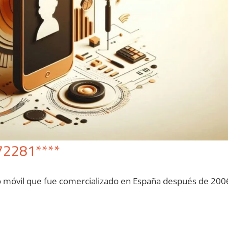
72281****
o móvil quе fue comercializado en España después dе 200