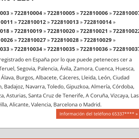
003
»
722810004
»
722810005
»
722810006
»
72281000
10011
»
722810012
»
722810013
»
722810014
»
018
»
722810019
»
722810020
»
722810021
»
72281002
10026
»
722810027
»
722810028
»
722810029
»
033
»
722810034
»
722810035
»
722810036
»
72281003
10041
»
722810042
»
722810043
»
722810044
»
egistrado en España por lo que puede peteneces cer a
048
»
722810049
»
722810050
»
722810051
»
72281005
, Teruel, Segovia, Palencia, Ávila, Zamora, Cuenca, Huesca,
10056
»
722810057
»
722810058
»
722810059
»
Álava, Burgos, Albacete, Cáceres, Lleida, León, Ciudad
063
»
722810064
»
722810065
»
722810066
»
72281006
aén, Badajoz, Navarra, Toledo, Gipuzkoa, Almería, Córdoba,
10071
»
722810072
»
722810073
»
722810074
»
, Asturias, Santa Cruz de Tenerife, A Coruña, Vizcaya, Las
078
»
722810079
»
722810080
»
722810081
»
72281008
lla, Alicante, Valencia, Barcelona o Madrid.
10086
»
722810087
»
722810088
»
722810089
»
Siguiente
Información del teléfono 65337****
093
»
722810094
»
722810095
»
722810096
»
72281009
entrada:
10101
»
722810102
»
722810103
»
722810104
»
108
»
722810109
»
722810110
»
722810111
»
72281011