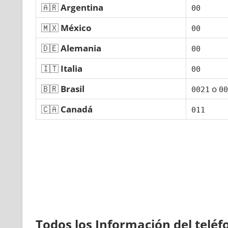
🇦🇷
Argentina
00
🇲🇽
México
00
🇩🇪
Alemania
00
🇮🇹
Italia
00
🇧🇷
Brasil
ο
0021
00
🇨🇦
Canadá
011
Todos los Información del telé