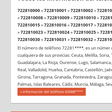
722810000
»
722810001
»
722810002
»
722810
»
722810008
»
722810009
»
722810010
»
7228
722810015
»
722810016
»
722810017
»
722810
»
722810023
»
722810024
»
722810025
»
7228
722810030
»
722810031
»
722810032
»
722810
»
722810038
»
722810039
»
722810040
»
7228
El número de teléfono 72281****, es un númer r
722810045
»
722810046
»
722810047
»
722810
cualquiera de sus provicias: Ceuta, Melilla, Soria
»
722810053
»
722810054
»
722810055
»
7228
Guadalajara, La Rioja, Ourense, Lugo, Salamanca, 
722810060
»
722810061
»
722810062
»
722810
Real, Valladolid, Huelva, Cantabria, Castellón, J
»
722810068
»
722810069
»
722810070
»
7228
Girona, Tarragona, Granada, Pontevedra, Zaragoza
722810075
»
722810076
»
722810077
»
722810
Palmas, Islas Baleares, Cádiz, Murcia, Málaga, Sevi
»
722810083
»
722810084
»
722810085
»
7228
Navegación
72281
Entrada
Información del teléfono 65088****
722810090
»
722810091
»
722810092
»
722810
anterior:
de
»
722810098
»
722810099
»
722810100
»
7228
entradas
722810105
»
722810106
»
722810107
»
722810