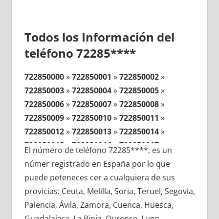
Todos los Información del
teléfono 72285****
722850000
»
722850001
»
722850002
»
722850003
»
722850004
»
722850005
»
722850006
»
722850007
»
722850008
»
722850009
»
722850010
»
722850011
»
722850012
»
722850013
»
722850014
»
722850015
»
722850016
»
722850017
»
El número de teléfono 72285****, es un
722850018
»
722850019
»
722850020
»
númer registrado en España por lo que
722850021
»
722850022
»
722850023
»
puede peteneces cer a cualquiera de sus
722850024
»
722850025
»
722850026
»
provicias: Ceuta, Melilla, Soria, Teruel, Segovia,
722850027
»
722850028
»
722850029
»
Palencia, Ávila, Zamora, Cuenca, Huesca,
722850030
»
722850031
»
722850032
»
Guadalajara, La Rioja, Ourense, Lugo,