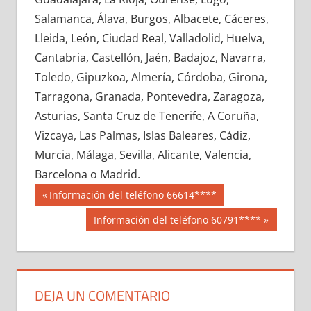
722850033
»
722850034
»
722850035
»
Salamanca, Álava, Burgos, Albacete, Cáceres,
722850036
»
722850037
»
722850038
»
Lleida, León, Ciudad Real, Valladolid, Huelva,
722850039
»
722850040
»
722850041
»
Cantabria, Castellón, Jaén, Badajoz, Navarra,
722850042
»
722850043
»
722850044
»
Toledo, Gipuzkoa, Almería, Córdoba, Girona,
722850045
»
722850046
»
722850047
»
Tarragona, Granada, Pontevedra, Zaragoza,
722850048
»
722850049
»
722850050
»
Asturias, Santa Cruz de Tenerife, A Coruña,
722850051
»
722850052
»
722850053
»
Vizcaya, Las Palmas, Islas Baleares, Cádiz,
722850054
»
722850055
»
722850056
»
Murcia, Málaga, Sevilla, Alicante, Valencia,
722850057
»
722850058
»
722850059
»
Barcelona o Madrid.
722850060
»
722850061
»
722850062
»
Navegación
72285
Entrada
Información del teléfono 66614****
722850063
»
722850064
»
722850065
»
anterior:
de
Siguiente
Información del teléfono 60791****
722850066
»
722850067
»
722850068
»
entrada:
entradas
722850069
»
722850070
»
722850071
»
722850072
»
722850073
»
722850074
»
722850075
»
722850076
»
722850077
»
DEJA UN COMENTARIO
722850078
»
722850079
»
722850080
»