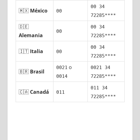
00 34
🇲🇽
México
00
72285****
🇩🇪
00 34
00
Alemania
72285****
00 34
🇮🇹
Italia
00
72285****
ο
0021
0021 34
🇧🇷
Brasil
0014
72285****
011 34
🇨🇦
Canadá
011
72285****