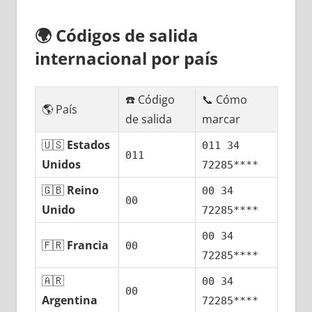
🌍
Códigos dе salida
internacional pοr país
☎️ Código
📞 Cómo
🌎 País
dе salida
marcar
🇺🇸
Estados
011 34
011
Unidos
72285****
🇬🇧
Reino
00 34
00
Unido
72285****
00 34
🇫🇷
Francia
00
72285****
🇦🇷
00 34
00
Argentina
72285****