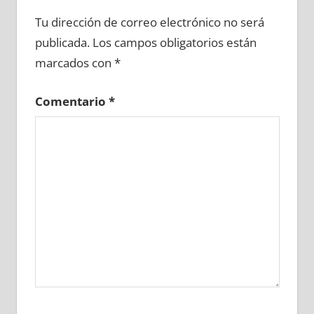
722850081
»
722850082
»
722850083
»
Tu dirección de correo electrónico no será
722850084
»
722850085
»
722850086
»
publicada.
Los campos obligatorios están
722850087
»
722850088
»
722850089
»
marcados con
*
722850090
»
722850091
»
722850092
»
722850093
»
722850094
»
722850095
»
Comentario
*
722850096
»
722850097
»
722850098
»
722850099
»
722850100
»
722850101
»
722850102
»
722850103
»
722850104
»
722850105
»
722850106
»
722850107
»
722850108
»
722850109
»
722850110
»
722850111
»
722850112
»
722850113
»
722850114
»
722850115
»
722850116
»
722850117
»
722850118
»
722850119
»
722850120
»
722850121
»
722850122
»
722850123
»
722850124
»
722850125
»
722850126
»
722850127
»
722850128
»