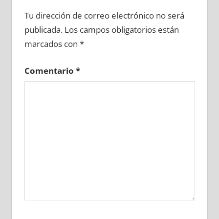
727070081
»
727070082
»
727070083
»
Tu dirección de correo electrónico no será
727070084
»
727070085
»
727070086
»
publicada.
Los campos obligatorios están
727070087
»
727070088
»
727070089
»
marcados con
*
727070090
»
727070091
»
727070092
»
727070093
»
727070094
»
727070095
»
Comentario
*
727070096
»
727070097
»
727070098
»
727070099
»
727070100
»
727070101
»
727070102
»
727070103
»
727070104
»
727070105
»
727070106
»
727070107
»
727070108
»
727070109
»
727070110
»
727070111
»
727070112
»
727070113
»
727070114
»
727070115
»
727070116
»
727070117
»
727070118
»
727070119
»
727070120
»
727070121
»
727070122
»
727070123
»
727070124
»
727070125
»
727070126
»
727070127
»
727070128
»