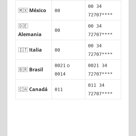
00 34
🇲🇽
México
00
72707****
🇩🇪
00 34
00
Alemania
72707****
00 34
🇮🇹
Italia
00
72707****
ο
0021
0021 34
🇧🇷
Brasil
0014
72707****
011 34
🇨🇦
Canadá
011
72707****