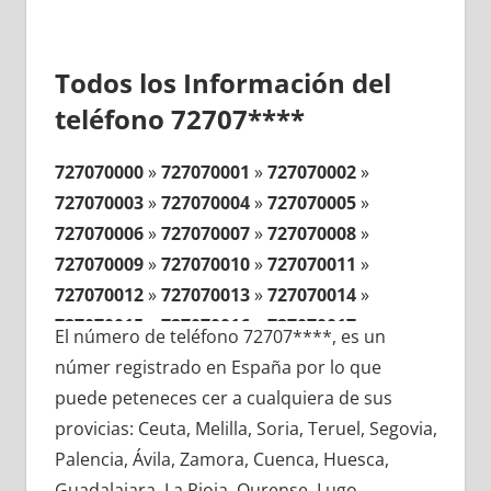
Todos los Información del
teléfono 72707****
727070000
»
727070001
»
727070002
»
727070003
»
727070004
»
727070005
»
727070006
»
727070007
»
727070008
»
727070009
»
727070010
»
727070011
»
727070012
»
727070013
»
727070014
»
727070015
»
727070016
»
727070017
»
El número de teléfono 72707****, es un
727070018
»
727070019
»
727070020
»
númer registrado en España por lo que
727070021
»
727070022
»
727070023
»
puede peteneces cer a cualquiera de sus
727070024
»
727070025
»
727070026
»
provicias: Ceuta, Melilla, Soria, Teruel, Segovia,
727070027
»
727070028
»
727070029
»
Palencia, Ávila, Zamora, Cuenca, Huesca,
727070030
»
727070031
»
727070032
»
Guadalajara, La Rioja, Ourense, Lugo,