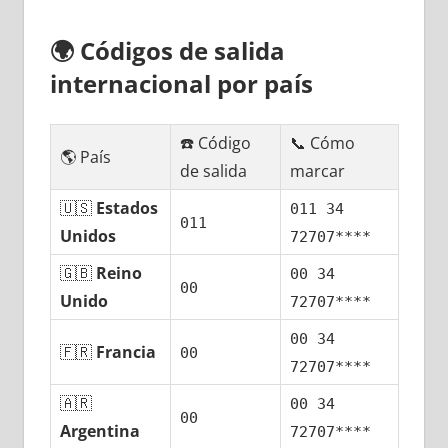
🌍
Códigos dе salida
internacional pοr país
☎️ Código
📞 Cómo
🌎 País
dе salida
marcar
🇺🇸
Estados
011 34
011
Unidos
72707****
🇬🇧
Reino
00 34
00
Unido
72707****
00 34
🇫🇷
Francia
00
72707****
🇦🇷
00 34
00
Argentina
72707****