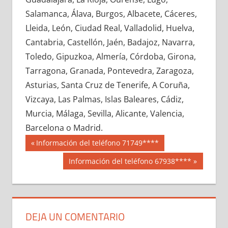
727070033
»
727070034
»
727070035
»
Salamanca, Álava, Burgos, Albacete, Cáceres,
727070036
»
727070037
»
727070038
»
Lleida, León, Ciudad Real, Valladolid, Huelva,
727070039
»
727070040
»
727070041
»
Cantabria, Castellón, Jaén, Badajoz, Navarra,
727070042
»
727070043
»
727070044
»
Toledo, Gipuzkoa, Almería, Córdoba, Girona,
727070045
»
727070046
»
727070047
»
Tarragona, Granada, Pontevedra, Zaragoza,
727070048
»
727070049
»
727070050
»
Asturias, Santa Cruz de Tenerife, A Coruña,
727070051
»
727070052
»
727070053
»
Vizcaya, Las Palmas, Islas Baleares, Cádiz,
727070054
»
727070055
»
727070056
»
Murcia, Málaga, Sevilla, Alicante, Valencia,
727070057
»
727070058
»
727070059
»
Barcelona o Madrid.
727070060
»
727070061
»
727070062
»
Navegación
72707
Entrada
Información del teléfono 71749****
727070063
»
727070064
»
727070065
»
anterior:
de
Siguiente
Información del teléfono 67938****
727070066
»
727070067
»
727070068
»
entrada:
entradas
727070069
»
727070070
»
727070071
»
727070072
»
727070073
»
727070074
»
727070075
»
727070076
»
727070077
»
DEJA UN COMENTARIO
727070078
»
727070079
»
727070080
»