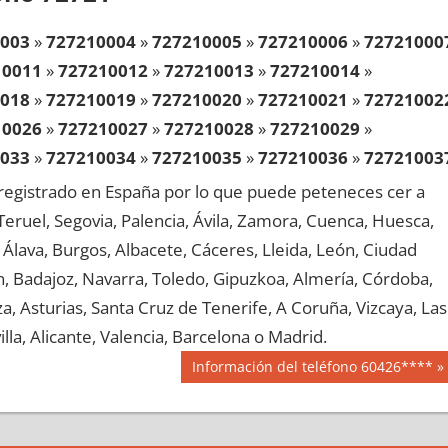
003
»
727210004
»
727210005
»
727210006
»
72721000
10011
»
727210012
»
727210013
»
727210014
»
018
»
727210019
»
727210020
»
727210021
»
72721002
10026
»
727210027
»
727210028
»
727210029
»
033
»
727210034
»
727210035
»
727210036
»
72721003
10041
»
727210042
»
727210043
»
727210044
»
egistrado en España por lo que puede peteneces cer a
048
»
727210049
»
727210050
»
727210051
»
72721005
, Teruel, Segovia, Palencia, Ávila, Zamora, Cuenca, Huesca,
10056
»
727210057
»
727210058
»
727210059
»
Álava, Burgos, Albacete, Cáceres, Lleida, León, Ciudad
063
»
727210064
»
727210065
»
727210066
»
72721006
aén, Badajoz, Navarra, Toledo, Gipuzkoa, Almería, Córdoba,
10071
»
727210072
»
727210073
»
727210074
»
, Asturias, Santa Cruz de Tenerife, A Coruña, Vizcaya, Las
078
»
727210079
»
727210080
»
727210081
»
72721008
lla, Alicante, Valencia, Barcelona o Madrid.
10086
»
727210087
»
727210088
»
727210089
»
Siguiente
Información del teléfono 60426****
093
»
727210094
»
727210095
»
727210096
»
72721009
entrada:
10101
»
727210102
»
727210103
»
727210104
»
108
»
727210109
»
727210110
»
727210111
»
72721011