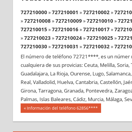
727210000
»
727210001
»
727210002
»
727210
»
727210008
»
727210009
»
727210010
»
7272
727210015
»
727210016
»
727210017
»
727210
»
727210023
»
727210024
»
727210025
»
7272
727210030
»
727210031
»
727210032
»
727210
»
727210038
»
727210039
»
727210040
»
7272
El número de teléfono 72721****, es un númer r
727210045
»
727210046
»
727210047
»
727210
cualquiera de sus provicias: Ceuta, Melilla, Soria
»
727210053
»
727210054
»
727210055
»
7272
Guadalajara, La Rioja, Ourense, Lugo, Salamanca, 
727210060
»
727210061
»
727210062
»
727210
Real, Valladolid, Huelva, Cantabria, Castellón, J
»
727210068
»
727210069
»
727210070
»
7272
Girona, Tarragona, Granada, Pontevedra, Zaragoza
727210075
»
727210076
»
727210077
»
727210
Palmas, Islas Baleares, Cádiz, Murcia, Málaga, Sevi
»
727210083
»
727210084
»
727210085
»
7272
Navegación
72721
Entrada
Información del teléfono 62856****
727210090
»
727210091
»
727210092
»
727210
anterior:
de
»
727210098
»
727210099
»
727210100
»
7272
entradas
727210105
»
727210106
»
727210107
»
727210