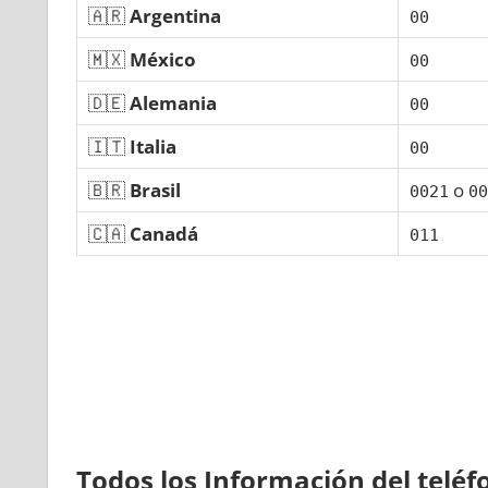
🇦🇷
Argentina
00
🇲🇽
México
00
🇩🇪
Alemania
00
🇮🇹
Italia
00
🇧🇷
Brasil
ο
0021
00
🇨🇦
Canadá
011
Todos los Información del telé