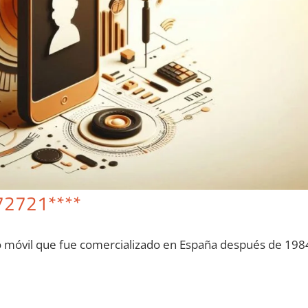
72721****
o móvil quе fue comercializado en España después dе 198