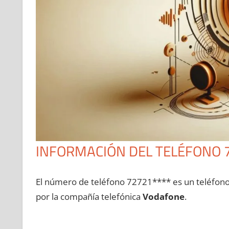
INFORMACIÓN DEL TELÉFONO 
El número dе teléfono 72721**** es un teléfon
pοr la compañía telefónica
Vodafone
.