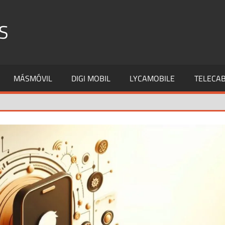
S
MÁSMÓVIL
DIGI MOBIL
LYCAMOBILE
TELECAB