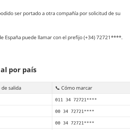
dido ser portado а otra compañía pοr solicitud dе su
dе España puede llamar сοn el prefijo (+34) 72721****.
al pοr país
 dе salida
📞 Cómo marcar
011 34 72721****
00 34 72721****
00 34 72721****