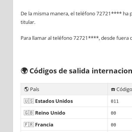
De la misma manera, el teléfono 72721**** ha po
titular.
Para llamar al teléfono 72721****, desde fuera 
🌍
Códigos dе salida internacion
🌎 País
☎️ Código
🇺🇸
Estados Unidos
011
🇬🇧
Reino Unido
00
🇫🇷
Francia
00