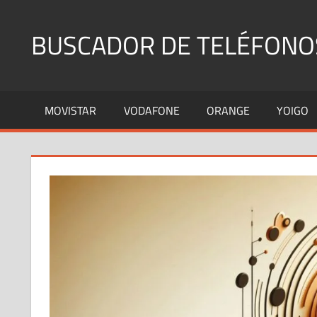
Saltar
al
BUSCADOR DE TELÉFONO
contenido
Identifica
Números
MOVISTAR
VODAFONE
ORANGE
YOIGO
Fijos
y
Móviles