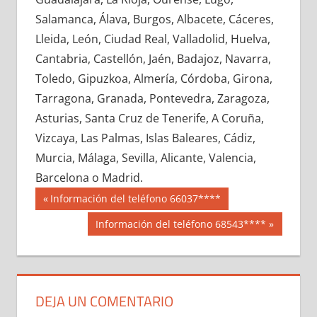
727610033
»
727610034
»
727610035
»
Salamanca, Álava, Burgos, Albacete, Cáceres,
727610036
»
727610037
»
727610038
»
Lleida, León, Ciudad Real, Valladolid, Huelva,
727610039
»
727610040
»
727610041
»
Cantabria, Castellón, Jaén, Badajoz, Navarra,
727610042
»
727610043
»
727610044
»
Toledo, Gipuzkoa, Almería, Córdoba, Girona,
727610045
»
727610046
»
727610047
»
Tarragona, Granada, Pontevedra, Zaragoza,
727610048
»
727610049
»
727610050
»
Asturias, Santa Cruz de Tenerife, A Coruña,
727610051
»
727610052
»
727610053
»
Vizcaya, Las Palmas, Islas Baleares, Cádiz,
727610054
»
727610055
»
727610056
»
Murcia, Málaga, Sevilla, Alicante, Valencia,
727610057
»
727610058
»
727610059
»
Barcelona o Madrid.
727610060
»
727610061
»
727610062
»
Navegación
72761
Entrada
Información del teléfono 66037****
727610063
»
727610064
»
727610065
»
anterior:
de
Siguiente
Información del teléfono 68543****
727610066
»
727610067
»
727610068
»
entrada:
entradas
727610069
»
727610070
»
727610071
»
727610072
»
727610073
»
727610074
»
727610075
»
727610076
»
727610077
»
DEJA UN COMENTARIO
727610078
»
727610079
»
727610080
»