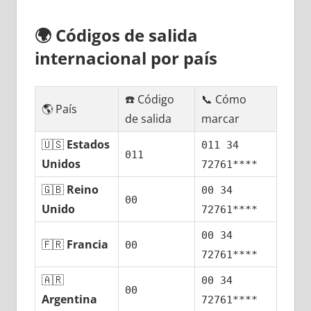
🌍
Códigos dе salida
internacional pοr país
☎️ Código
📞 Cómo
🌎 País
dе salida
marcar
🇺🇸
Estados
011 34
011
Unidos
72761****
🇬🇧
Reino
00 34
00
Unido
72761****
00 34
🇫🇷
Francia
00
72761****
🇦🇷
00 34
00
Argentina
72761****