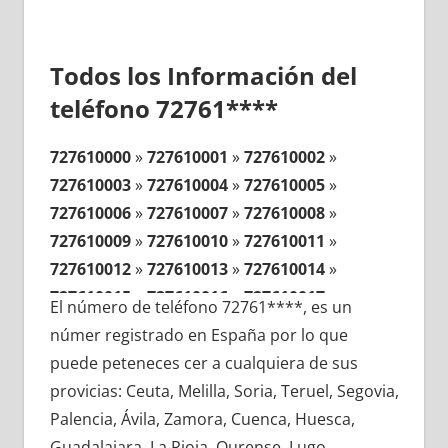
Todos los Información del
teléfono 72761****
727610000
»
727610001
»
727610002
»
727610003
»
727610004
»
727610005
»
727610006
»
727610007
»
727610008
»
727610009
»
727610010
»
727610011
»
727610012
»
727610013
»
727610014
»
727610015
»
727610016
»
727610017
»
El número de teléfono 72761****, es un
727610018
»
727610019
»
727610020
»
númer registrado en España por lo que
727610021
»
727610022
»
727610023
»
puede peteneces cer a cualquiera de sus
727610024
»
727610025
»
727610026
»
provicias: Ceuta, Melilla, Soria, Teruel, Segovia,
727610027
»
727610028
»
727610029
»
Palencia, Ávila, Zamora, Cuenca, Huesca,
727610030
»
727610031
»
727610032
»
Guadalajara, La Rioja, Ourense, Lugo,