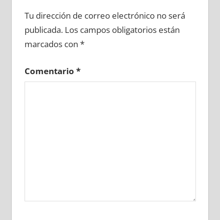
727610081
»
727610082
»
727610083
»
Tu dirección de correo electrónico no será
727610084
»
727610085
»
727610086
»
publicada.
Los campos obligatorios están
727610087
»
727610088
»
727610089
»
marcados con
*
727610090
»
727610091
»
727610092
»
727610093
»
727610094
»
727610095
»
Comentario
*
727610096
»
727610097
»
727610098
»
727610099
»
727610100
»
727610101
»
727610102
»
727610103
»
727610104
»
727610105
»
727610106
»
727610107
»
727610108
»
727610109
»
727610110
»
727610111
»
727610112
»
727610113
»
727610114
»
727610115
»
727610116
»
727610117
»
727610118
»
727610119
»
727610120
»
727610121
»
727610122
»
727610123
»
727610124
»
727610125
»
727610126
»
727610127
»
727610128
»