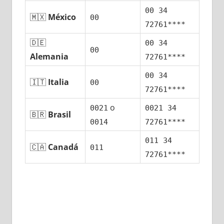
00 34
🇲🇽
México
00
72761****
🇩🇪
00 34
00
Alemania
72761****
00 34
🇮🇹
Italia
00
72761****
ο
0021
0021 34
🇧🇷
Brasil
0014
72761****
011 34
🇨🇦
Canadá
011
72761****