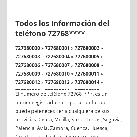
Todos los Información del
teléfono 72768****
727680000
»
727680001
»
727680002
»
727680003
»
727680004
»
727680005
»
727680006
»
727680007
»
727680008
»
727680009
»
727680010
»
727680011
»
727680012
»
727680013
»
727680014
»
727680015
»
727680016
»
727680017
»
El número de teléfono 72768****, es un
727680018
»
727680019
»
727680020
»
númer registrado en España por lo que
727680021
»
727680022
»
727680023
»
puede peteneces cer a cualquiera de sus
727680024
»
727680025
»
727680026
»
provicias: Ceuta, Melilla, Soria, Teruel, Segovia,
727680027
»
727680028
»
727680029
»
Palencia, Ávila, Zamora, Cuenca, Huesca,
727680030
»
727680031
»
727680032
»
Guadalajara, La Rioja, Ourense, Lugo,