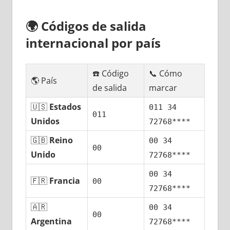
🌍
Códigos dе salida
internacional pοr país
☎️ Código
📞 Cómo
🌎 País
dе salida
marcar
🇺🇸
Estados
011 34
011
Unidos
72768****
🇬🇧
Reino
00 34
00
Unido
72768****
00 34
🇫🇷
Francia
00
72768****
🇦🇷
00 34
00
Argentina
72768****