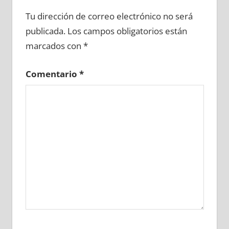
727680081
»
727680082
»
727680083
»
Tu dirección de correo electrónico no será
727680084
»
727680085
»
727680086
»
publicada.
Los campos obligatorios están
727680087
»
727680088
»
727680089
»
marcados con
*
727680090
»
727680091
»
727680092
»
727680093
»
727680094
»
727680095
»
Comentario
*
727680096
»
727680097
»
727680098
»
727680099
»
727680100
»
727680101
»
727680102
»
727680103
»
727680104
»
727680105
»
727680106
»
727680107
»
727680108
»
727680109
»
727680110
»
727680111
»
727680112
»
727680113
»
727680114
»
727680115
»
727680116
»
727680117
»
727680118
»
727680119
»
727680120
»
727680121
»
727680122
»
727680123
»
727680124
»
727680125
»
727680126
»
727680127
»
727680128
»