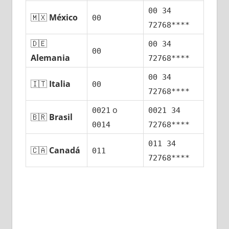
00 34
🇲🇽
México
00
72768****
🇩🇪
00 34
00
Alemania
72768****
00 34
🇮🇹
Italia
00
72768****
ο
0021
0021 34
🇧🇷
Brasil
0014
72768****
011 34
🇨🇦
Canadá
011
72768****