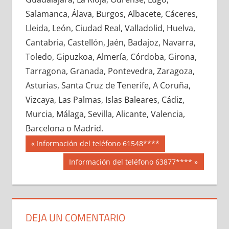
727680033
»
727680034
»
727680035
»
Salamanca, Álava, Burgos, Albacete, Cáceres,
727680036
»
727680037
»
727680038
»
Lleida, León, Ciudad Real, Valladolid, Huelva,
727680039
»
727680040
»
727680041
»
Cantabria, Castellón, Jaén, Badajoz, Navarra,
727680042
»
727680043
»
727680044
»
Toledo, Gipuzkoa, Almería, Córdoba, Girona,
727680045
»
727680046
»
727680047
»
Tarragona, Granada, Pontevedra, Zaragoza,
727680048
»
727680049
»
727680050
»
Asturias, Santa Cruz de Tenerife, A Coruña,
727680051
»
727680052
»
727680053
»
Vizcaya, Las Palmas, Islas Baleares, Cádiz,
727680054
»
727680055
»
727680056
»
Murcia, Málaga, Sevilla, Alicante, Valencia,
727680057
»
727680058
»
727680059
»
Barcelona o Madrid.
727680060
»
727680061
»
727680062
»
Navegación
72768
Entrada
Información del teléfono 61548****
727680063
»
727680064
»
727680065
»
anterior:
de
Siguiente
Información del teléfono 63877****
727680066
»
727680067
»
727680068
»
entrada:
entradas
727680069
»
727680070
»
727680071
»
727680072
»
727680073
»
727680074
»
727680075
»
727680076
»
727680077
»
DEJA UN COMENTARIO
727680078
»
727680079
»
727680080
»