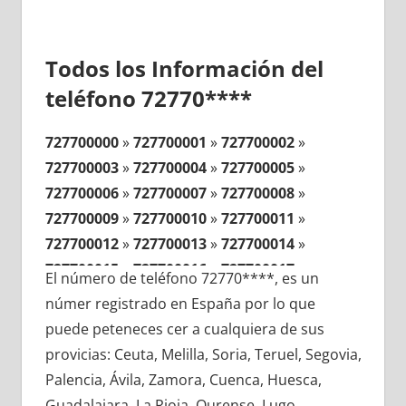
Todos los Información del
teléfono 72770****
727700000
»
727700001
»
727700002
»
727700003
»
727700004
»
727700005
»
727700006
»
727700007
»
727700008
»
727700009
»
727700010
»
727700011
»
727700012
»
727700013
»
727700014
»
727700015
»
727700016
»
727700017
»
El número de teléfono 72770****, es un
727700018
»
727700019
»
727700020
»
númer registrado en España por lo que
727700021
»
727700022
»
727700023
»
puede peteneces cer a cualquiera de sus
727700024
»
727700025
»
727700026
»
provicias: Ceuta, Melilla, Soria, Teruel, Segovia,
727700027
»
727700028
»
727700029
»
Palencia, Ávila, Zamora, Cuenca, Huesca,
727700030
»
727700031
»
727700032
»
Guadalajara, La Rioja, Ourense, Lugo,