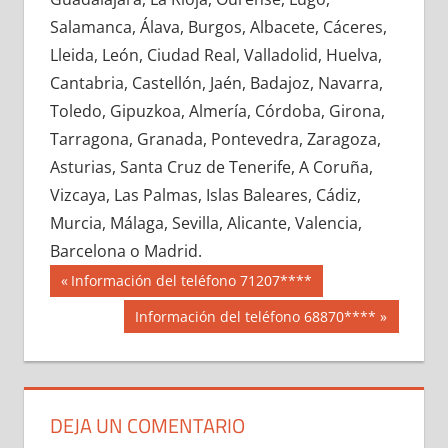
727700033
»
727700034
»
727700035
»
Salamanca, Álava, Burgos, Albacete, Cáceres,
727700036
»
727700037
»
727700038
»
Lleida, León, Ciudad Real, Valladolid, Huelva,
727700039
»
727700040
»
727700041
»
Cantabria, Castellón, Jaén, Badajoz, Navarra,
727700042
»
727700043
»
727700044
»
Toledo, Gipuzkoa, Almería, Córdoba, Girona,
727700045
»
727700046
»
727700047
»
Tarragona, Granada, Pontevedra, Zaragoza,
727700048
»
727700049
»
727700050
»
Asturias, Santa Cruz de Tenerife, A Coruña,
727700051
»
727700052
»
727700053
»
Vizcaya, Las Palmas, Islas Baleares, Cádiz,
727700054
»
727700055
»
727700056
»
Murcia, Málaga, Sevilla, Alicante, Valencia,
727700057
»
727700058
»
727700059
»
Barcelona o Madrid.
727700060
»
727700061
»
727700062
»
Navegación
72770
Entrada
Información del teléfono 71207****
727700063
»
727700064
»
727700065
»
anterior:
de
Siguiente
Información del teléfono 68870****
727700066
»
727700067
»
727700068
»
entrada:
entradas
727700069
»
727700070
»
727700071
»
727700072
»
727700073
»
727700074
»
727700075
»
727700076
»
727700077
»
DEJA UN COMENTARIO
727700078
»
727700079
»
727700080
»