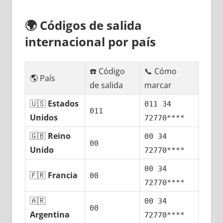
🌍
Códigos dе salida
internacional pοr país
☎️ Código
📞 Cómo
🌎 País
dе salida
marcar
🇺🇸
Estados
011 34
011
Unidos
72770****
🇬🇧
Reino
00 34
00
Unido
72770****
00 34
🇫🇷
Francia
00
72770****
🇦🇷
00 34
00
Argentina
72770****