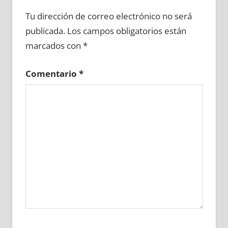
727700081
»
727700082
»
727700083
»
Tu dirección de correo electrónico no será
727700084
»
727700085
»
727700086
»
publicada.
Los campos obligatorios están
727700087
»
727700088
»
727700089
»
marcados con
*
727700090
»
727700091
»
727700092
»
727700093
»
727700094
»
727700095
»
Comentario
*
727700096
»
727700097
»
727700098
»
727700099
»
727700100
»
727700101
»
727700102
»
727700103
»
727700104
»
727700105
»
727700106
»
727700107
»
727700108
»
727700109
»
727700110
»
727700111
»
727700112
»
727700113
»
727700114
»
727700115
»
727700116
»
727700117
»
727700118
»
727700119
»
727700120
»
727700121
»
727700122
»
727700123
»
727700124
»
727700125
»
727700126
»
727700127
»
727700128
»