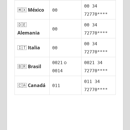
00 34
🇲🇽
México
00
72770****
🇩🇪
00 34
00
Alemania
72770****
00 34
🇮🇹
Italia
00
72770****
ο
0021
0021 34
🇧🇷
Brasil
0014
72770****
011 34
🇨🇦
Canadá
011
72770****