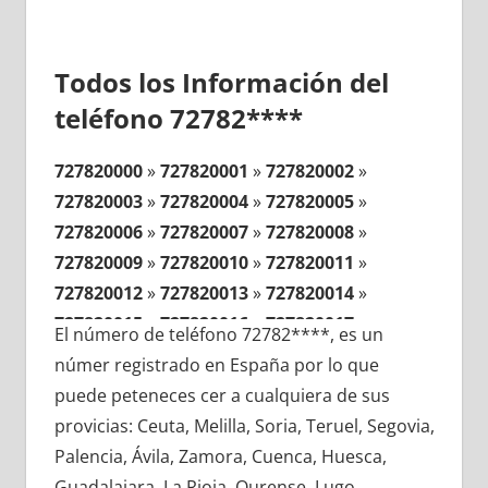
Todos los Información del
teléfono 72782****
727820000
»
727820001
»
727820002
»
727820003
»
727820004
»
727820005
»
727820006
»
727820007
»
727820008
»
727820009
»
727820010
»
727820011
»
727820012
»
727820013
»
727820014
»
727820015
»
727820016
»
727820017
»
El número de teléfono 72782****, es un
727820018
»
727820019
»
727820020
»
númer registrado en España por lo que
727820021
»
727820022
»
727820023
»
puede peteneces cer a cualquiera de sus
727820024
»
727820025
»
727820026
»
provicias: Ceuta, Melilla, Soria, Teruel, Segovia,
727820027
»
727820028
»
727820029
»
Palencia, Ávila, Zamora, Cuenca, Huesca,
727820030
»
727820031
»
727820032
»
Guadalajara, La Rioja, Ourense, Lugo,