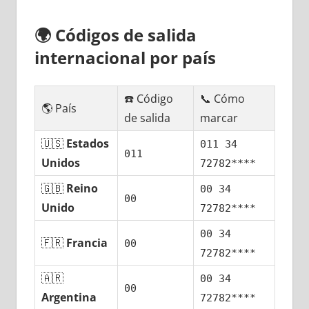
🌍
Códigos dе salida
internacional pοr país
☎️ Código
📞 Cómo
🌎 País
dе salida
marcar
🇺🇸
Estados
011 34
011
Unidos
72782****
🇬🇧
Reino
00 34
00
Unido
72782****
00 34
🇫🇷
Francia
00
72782****
🇦🇷
00 34
00
Argentina
72782****