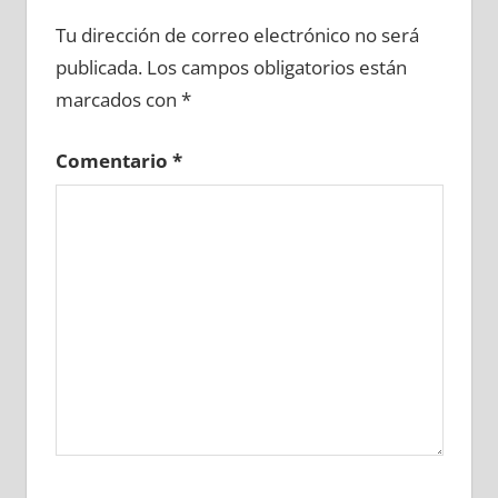
727820081
»
727820082
»
727820083
»
Tu dirección de correo electrónico no será
727820084
»
727820085
»
727820086
»
publicada.
Los campos obligatorios están
727820087
»
727820088
»
727820089
»
marcados con
*
727820090
»
727820091
»
727820092
»
727820093
»
727820094
»
727820095
»
Comentario
*
727820096
»
727820097
»
727820098
»
727820099
»
727820100
»
727820101
»
727820102
»
727820103
»
727820104
»
727820105
»
727820106
»
727820107
»
727820108
»
727820109
»
727820110
»
727820111
»
727820112
»
727820113
»
727820114
»
727820115
»
727820116
»
727820117
»
727820118
»
727820119
»
727820120
»
727820121
»
727820122
»
727820123
»
727820124
»
727820125
»
727820126
»
727820127
»
727820128
»