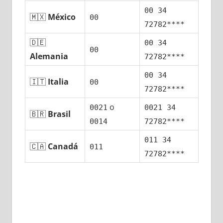
00 34
🇲🇽
México
00
72782****
🇩🇪
00 34
00
Alemania
72782****
00 34
🇮🇹
Italia
00
72782****
ο
0021
0021 34
🇧🇷
Brasil
0014
72782****
011 34
🇨🇦
Canadá
011
72782****