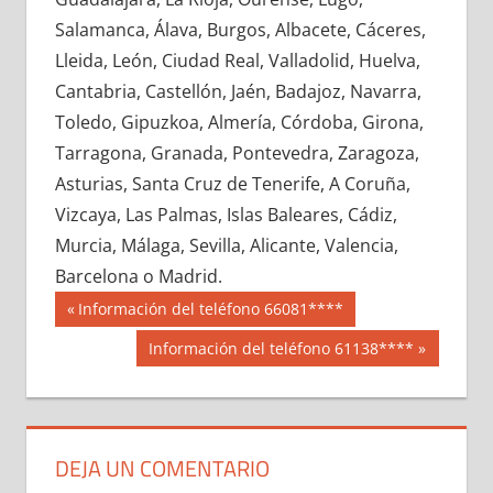
727820033
»
727820034
»
727820035
»
Salamanca, Álava, Burgos, Albacete, Cáceres,
727820036
»
727820037
»
727820038
»
Lleida, León, Ciudad Real, Valladolid, Huelva,
727820039
»
727820040
»
727820041
»
Cantabria, Castellón, Jaén, Badajoz, Navarra,
727820042
»
727820043
»
727820044
»
Toledo, Gipuzkoa, Almería, Córdoba, Girona,
727820045
»
727820046
»
727820047
»
Tarragona, Granada, Pontevedra, Zaragoza,
727820048
»
727820049
»
727820050
»
Asturias, Santa Cruz de Tenerife, A Coruña,
727820051
»
727820052
»
727820053
»
Vizcaya, Las Palmas, Islas Baleares, Cádiz,
727820054
»
727820055
»
727820056
»
Murcia, Málaga, Sevilla, Alicante, Valencia,
727820057
»
727820058
»
727820059
»
Barcelona o Madrid.
727820060
»
727820061
»
727820062
»
Navegación
72782
Entrada
Información del teléfono 66081****
727820063
»
727820064
»
727820065
»
anterior:
de
Siguiente
Información del teléfono 61138****
727820066
»
727820067
»
727820068
»
entrada:
entradas
727820069
»
727820070
»
727820071
»
727820072
»
727820073
»
727820074
»
727820075
»
727820076
»
727820077
»
DEJA UN COMENTARIO
727820078
»
727820079
»
727820080
»