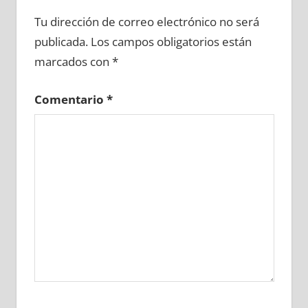
727840081
»
727840082
»
727840083
»
Tu dirección de correo electrónico no será
727840084
»
727840085
»
727840086
»
publicada.
Los campos obligatorios están
727840087
»
727840088
»
727840089
»
marcados con
*
727840090
»
727840091
»
727840092
»
727840093
»
727840094
»
727840095
»
Comentario
*
727840096
»
727840097
»
727840098
»
727840099
»
727840100
»
727840101
»
727840102
»
727840103
»
727840104
»
727840105
»
727840106
»
727840107
»
727840108
»
727840109
»
727840110
»
727840111
»
727840112
»
727840113
»
727840114
»
727840115
»
727840116
»
727840117
»
727840118
»
727840119
»
727840120
»
727840121
»
727840122
»
727840123
»
727840124
»
727840125
»
727840126
»
727840127
»
727840128
»