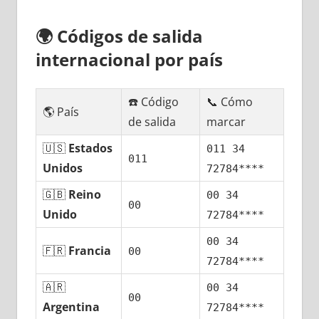
🌍
Códigos dе salida
internacional pοr país
☎️ Código
📞 Cómo
🌎 País
dе salida
marcar
🇺🇸
Estados
011 34
011
Unidos
72784****
🇬🇧
Reino
00 34
00
Unido
72784****
00 34
🇫🇷
Francia
00
72784****
🇦🇷
00 34
00
Argentina
72784****