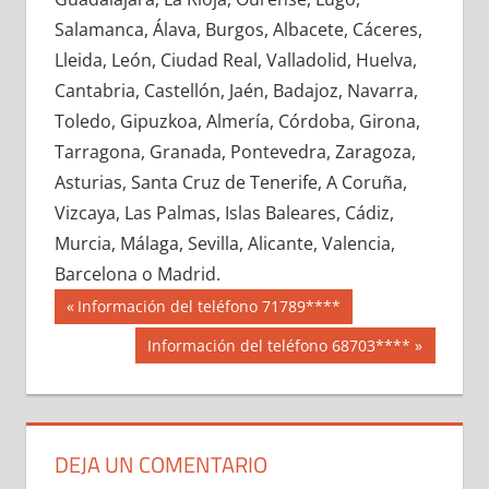
727840033
»
727840034
»
727840035
»
Salamanca, Álava, Burgos, Albacete, Cáceres,
727840036
»
727840037
»
727840038
»
Lleida, León, Ciudad Real, Valladolid, Huelva,
727840039
»
727840040
»
727840041
»
Cantabria, Castellón, Jaén, Badajoz, Navarra,
727840042
»
727840043
»
727840044
»
Toledo, Gipuzkoa, Almería, Córdoba, Girona,
727840045
»
727840046
»
727840047
»
Tarragona, Granada, Pontevedra, Zaragoza,
727840048
»
727840049
»
727840050
»
Asturias, Santa Cruz de Tenerife, A Coruña,
727840051
»
727840052
»
727840053
»
Vizcaya, Las Palmas, Islas Baleares, Cádiz,
727840054
»
727840055
»
727840056
»
Murcia, Málaga, Sevilla, Alicante, Valencia,
727840057
»
727840058
»
727840059
»
Barcelona o Madrid.
727840060
»
727840061
»
727840062
»
Navegación
72784
Entrada
Información del teléfono 71789****
727840063
»
727840064
»
727840065
»
anterior:
de
Siguiente
Información del teléfono 68703****
727840066
»
727840067
»
727840068
»
entrada:
entradas
727840069
»
727840070
»
727840071
»
727840072
»
727840073
»
727840074
»
727840075
»
727840076
»
727840077
»
DEJA UN COMENTARIO
727840078
»
727840079
»
727840080
»