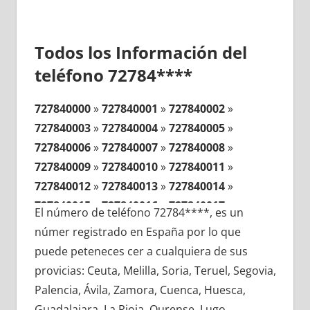
Todos los Información del
teléfono 72784****
727840000
»
727840001
»
727840002
»
727840003
»
727840004
»
727840005
»
727840006
»
727840007
»
727840008
»
727840009
»
727840010
»
727840011
»
727840012
»
727840013
»
727840014
»
727840015
»
727840016
»
727840017
»
El número de teléfono 72784****, es un
727840018
»
727840019
»
727840020
»
númer registrado en España por lo que
727840021
»
727840022
»
727840023
»
puede peteneces cer a cualquiera de sus
727840024
»
727840025
»
727840026
»
provicias: Ceuta, Melilla, Soria, Teruel, Segovia,
727840027
»
727840028
»
727840029
»
Palencia, Ávila, Zamora, Cuenca, Huesca,
727840030
»
727840031
»
727840032
»
Guadalajara, La Rioja, Ourense, Lugo,