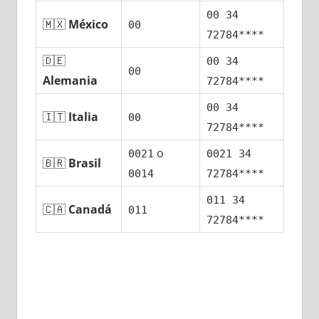
00 34
🇲🇽
México
00
72784****
🇩🇪
00 34
00
Alemania
72784****
00 34
🇮🇹
Italia
00
72784****
ο
0021
0021 34
🇧🇷
Brasil
0014
72784****
011 34
🇨🇦
Canadá
011
72784****