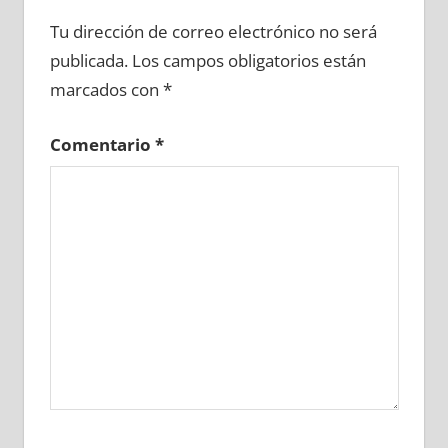
727920081
»
727920082
»
727920083
»
Tu dirección de correo electrónico no será
727920084
»
727920085
»
727920086
»
publicada.
Los campos obligatorios están
727920087
»
727920088
»
727920089
»
marcados con
*
727920090
»
727920091
»
727920092
»
727920093
»
727920094
»
727920095
»
Comentario
*
727920096
»
727920097
»
727920098
»
727920099
»
727920100
»
727920101
»
727920102
»
727920103
»
727920104
»
727920105
»
727920106
»
727920107
»
727920108
»
727920109
»
727920110
»
727920111
»
727920112
»
727920113
»
727920114
»
727920115
»
727920116
»
727920117
»
727920118
»
727920119
»
727920120
»
727920121
»
727920122
»
727920123
»
727920124
»
727920125
»
727920126
»
727920127
»
727920128
»