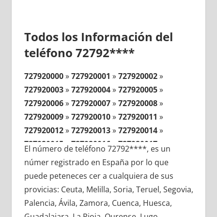
Todos los Información del
teléfono 72792****
727920000
»
727920001
»
727920002
»
727920003
»
727920004
»
727920005
»
727920006
»
727920007
»
727920008
»
727920009
»
727920010
»
727920011
»
727920012
»
727920013
»
727920014
»
727920015
»
727920016
»
727920017
»
El número de teléfono 72792****, es un
727920018
»
727920019
»
727920020
»
númer registrado en España por lo que
727920021
»
727920022
»
727920023
»
puede peteneces cer a cualquiera de sus
727920024
»
727920025
»
727920026
»
provicias: Ceuta, Melilla, Soria, Teruel, Segovia,
727920027
»
727920028
»
727920029
»
Palencia, Ávila, Zamora, Cuenca, Huesca,
727920030
»
727920031
»
727920032
»
Guadalajara, La Rioja, Ourense, Lugo,