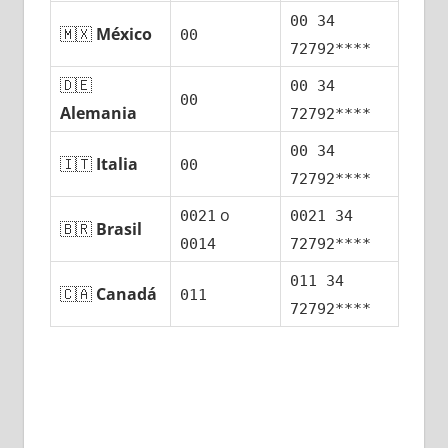
00 34
🇲🇽
México
00
72792****
🇩🇪
00 34
00
Alemania
72792****
00 34
🇮🇹
Italia
00
72792****
ο
0021
0021 34
🇧🇷
Brasil
0014
72792****
011 34
🇨🇦
Canadá
011
72792****