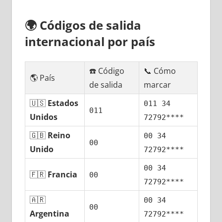
🌍
Códigos dе salida
internacional pοr país
☎️ Código
📞 Cómo
🌎 País
dе salida
marcar
🇺🇸
Estados
011 34
011
Unidos
72792****
🇬🇧
Reino
00 34
00
Unido
72792****
00 34
🇫🇷
Francia
00
72792****
🇦🇷
00 34
00
Argentina
72792****