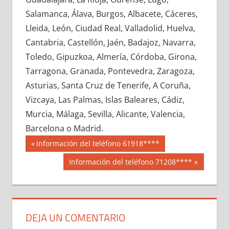
727920033
»
727920034
»
727920035
»
Salamanca, Álava, Burgos, Albacete, Cáceres,
727920036
»
727920037
»
727920038
»
Lleida, León, Ciudad Real, Valladolid, Huelva,
727920039
»
727920040
»
727920041
»
Cantabria, Castellón, Jaén, Badajoz, Navarra,
727920042
»
727920043
»
727920044
»
Toledo, Gipuzkoa, Almería, Córdoba, Girona,
727920045
»
727920046
»
727920047
»
Tarragona, Granada, Pontevedra, Zaragoza,
727920048
»
727920049
»
727920050
»
Asturias, Santa Cruz de Tenerife, A Coruña,
727920051
»
727920052
»
727920053
»
Vizcaya, Las Palmas, Islas Baleares, Cádiz,
727920054
»
727920055
»
727920056
»
Murcia, Málaga, Sevilla, Alicante, Valencia,
727920057
»
727920058
»
727920059
»
Barcelona o Madrid.
727920060
»
727920061
»
727920062
»
Navegación
72792
Entrada
Información del teléfono 61918****
727920063
»
727920064
»
727920065
»
anterior:
de
Siguiente
Información del teléfono 71208****
727920066
»
727920067
»
727920068
»
entrada:
entradas
727920069
»
727920070
»
727920071
»
727920072
»
727920073
»
727920074
»
727920075
»
727920076
»
727920077
»
DEJA UN COMENTARIO
727920078
»
727920079
»
727920080
»