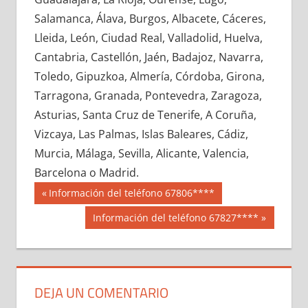
747020033
»
747020034
»
747020035
»
Salamanca, Álava, Burgos, Albacete, Cáceres,
747020036
»
747020037
»
747020038
»
Lleida, León, Ciudad Real, Valladolid, Huelva,
747020039
»
747020040
»
747020041
»
Cantabria, Castellón, Jaén, Badajoz, Navarra,
747020042
»
747020043
»
747020044
»
Toledo, Gipuzkoa, Almería, Córdoba, Girona,
747020045
»
747020046
»
747020047
»
Tarragona, Granada, Pontevedra, Zaragoza,
747020048
»
747020049
»
747020050
»
Asturias, Santa Cruz de Tenerife, A Coruña,
747020051
»
747020052
»
747020053
»
Vizcaya, Las Palmas, Islas Baleares, Cádiz,
747020054
»
747020055
»
747020056
»
Murcia, Málaga, Sevilla, Alicante, Valencia,
747020057
»
747020058
»
747020059
»
Barcelona o Madrid.
747020060
»
747020061
»
747020062
»
Navegación
74702
Entrada
Información del teléfono 67806****
747020063
»
747020064
»
747020065
»
anterior:
de
Siguiente
Información del teléfono 67827****
747020066
»
747020067
»
747020068
»
entrada:
entradas
747020069
»
747020070
»
747020071
»
747020072
»
747020073
»
747020074
»
747020075
»
747020076
»
747020077
»
DEJA UN COMENTARIO
747020078
»
747020079
»
747020080
»