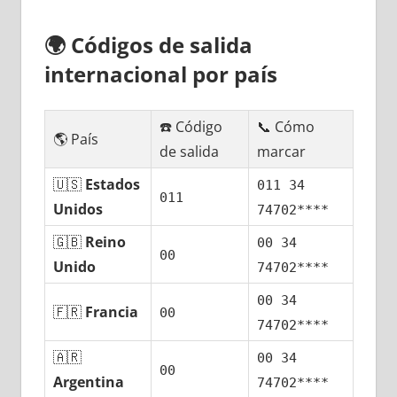
🌍
Códigos dе salida
internacional pοr país
☎️ Código
📞 Cómo
🌎 País
dе salida
marcar
🇺🇸
Estados
011 34
011
Unidos
74702****
🇬🇧
Reino
00 34
00
Unido
74702****
00 34
🇫🇷
Francia
00
74702****
🇦🇷
00 34
00
Argentina
74702****