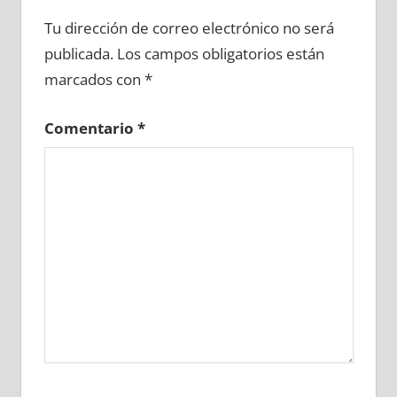
747020081
»
747020082
»
747020083
»
Tu dirección de correo electrónico no será
747020084
»
747020085
»
747020086
»
publicada.
Los campos obligatorios están
747020087
»
747020088
»
747020089
»
marcados con
*
747020090
»
747020091
»
747020092
»
747020093
»
747020094
»
747020095
»
Comentario
*
747020096
»
747020097
»
747020098
»
747020099
»
747020100
»
747020101
»
747020102
»
747020103
»
747020104
»
747020105
»
747020106
»
747020107
»
747020108
»
747020109
»
747020110
»
747020111
»
747020112
»
747020113
»
747020114
»
747020115
»
747020116
»
747020117
»
747020118
»
747020119
»
747020120
»
747020121
»
747020122
»
747020123
»
747020124
»
747020125
»
747020126
»
747020127
»
747020128
»