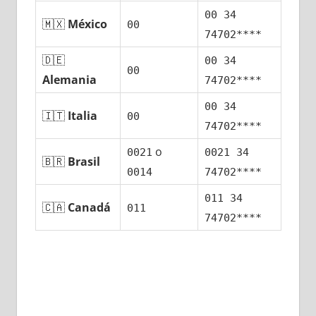
00 34
🇲🇽
México
00
74702****
🇩🇪
00 34
00
Alemania
74702****
00 34
🇮🇹
Italia
00
74702****
ο
0021
0021 34
🇧🇷
Brasil
0014
74702****
011 34
🇨🇦
Canadá
011
74702****