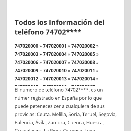
Todos los Información del
teléfono 74702****
747020000
»
747020001
»
747020002
»
747020003
»
747020004
»
747020005
»
747020006
»
747020007
»
747020008
»
747020009
»
747020010
»
747020011
»
747020012
»
747020013
»
747020014
»
747020015
»
747020016
»
747020017
»
El número de teléfono 74702****, es un
747020018
»
747020019
»
747020020
»
númer registrado en España por lo que
747020021
»
747020022
»
747020023
»
puede peteneces cer a cualquiera de sus
747020024
»
747020025
»
747020026
»
provicias: Ceuta, Melilla, Soria, Teruel, Segovia,
747020027
»
747020028
»
747020029
»
Palencia, Ávila, Zamora, Cuenca, Huesca,
747020030
»
747020031
»
747020032
»
Guadalajara, La Rioja, Ourense, Lugo,