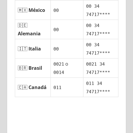
00 34
🇲🇽
México
00
74717****
🇩🇪
00 34
00
Alemania
74717****
00 34
🇮🇹
Italia
00
74717****
ο
0021
0021 34
🇧🇷
Brasil
0014
74717****
011 34
🇨🇦
Canadá
011
74717****