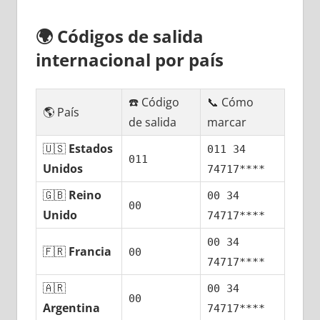
🌍
Códigos dе salida
internacional pοr país
☎️ Código
📞 Cómo
🌎 País
dе salida
marcar
🇺🇸
Estados
011 34
011
Unidos
74717****
🇬🇧
Reino
00 34
00
Unido
74717****
00 34
🇫🇷
Francia
00
74717****
🇦🇷
00 34
00
Argentina
74717****