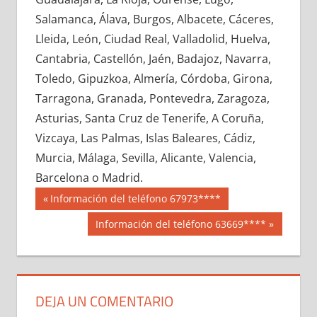
747170033
»
747170034
»
747170035
»
Salamanca, Álava, Burgos, Albacete, Cáceres,
747170036
»
747170037
»
747170038
»
Lleida, León, Ciudad Real, Valladolid, Huelva,
747170039
»
747170040
»
747170041
»
Cantabria, Castellón, Jaén, Badajoz, Navarra,
747170042
»
747170043
»
747170044
»
Toledo, Gipuzkoa, Almería, Córdoba, Girona,
747170045
»
747170046
»
747170047
»
Tarragona, Granada, Pontevedra, Zaragoza,
747170048
»
747170049
»
747170050
»
Asturias, Santa Cruz de Tenerife, A Coruña,
747170051
»
747170052
»
747170053
»
Vizcaya, Las Palmas, Islas Baleares, Cádiz,
747170054
»
747170055
»
747170056
»
Murcia, Málaga, Sevilla, Alicante, Valencia,
747170057
»
747170058
»
747170059
»
Barcelona o Madrid.
747170060
»
747170061
»
747170062
»
Navegación
74717
Entrada
Información del teléfono 67973****
747170063
»
747170064
»
747170065
»
anterior:
de
Siguiente
Información del teléfono 63669****
747170066
»
747170067
»
747170068
»
entrada:
entradas
747170069
»
747170070
»
747170071
»
747170072
»
747170073
»
747170074
»
747170075
»
747170076
»
747170077
»
DEJA UN COMENTARIO
747170078
»
747170079
»
747170080
»