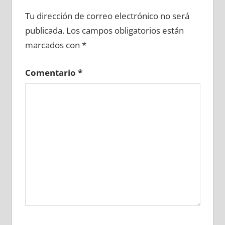
747170081
»
747170082
»
747170083
»
Tu dirección de correo electrónico no será
747170084
»
747170085
»
747170086
»
publicada.
Los campos obligatorios están
747170087
»
747170088
»
747170089
»
marcados con
*
747170090
»
747170091
»
747170092
»
747170093
»
747170094
»
747170095
»
Comentario
*
747170096
»
747170097
»
747170098
»
747170099
»
747170100
»
747170101
»
747170102
»
747170103
»
747170104
»
747170105
»
747170106
»
747170107
»
747170108
»
747170109
»
747170110
»
747170111
»
747170112
»
747170113
»
747170114
»
747170115
»
747170116
»
747170117
»
747170118
»
747170119
»
747170120
»
747170121
»
747170122
»
747170123
»
747170124
»
747170125
»
747170126
»
747170127
»
747170128
»