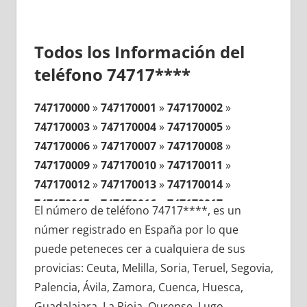
Todos los Información del
teléfono 74717****
747170000
»
747170001
»
747170002
»
747170003
»
747170004
»
747170005
»
747170006
»
747170007
»
747170008
»
747170009
»
747170010
»
747170011
»
747170012
»
747170013
»
747170014
»
747170015
»
747170016
»
747170017
»
El número de teléfono 74717****, es un
747170018
»
747170019
»
747170020
»
númer registrado en España por lo que
747170021
»
747170022
»
747170023
»
puede peteneces cer a cualquiera de sus
747170024
»
747170025
»
747170026
»
provicias: Ceuta, Melilla, Soria, Teruel, Segovia,
747170027
»
747170028
»
747170029
»
Palencia, Ávila, Zamora, Cuenca, Huesca,
747170030
»
747170031
»
747170032
»
Guadalajara, La Rioja, Ourense, Lugo,