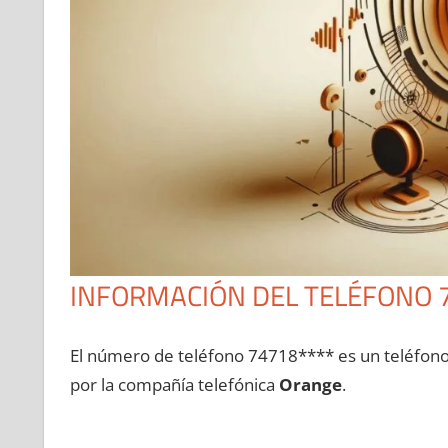
INFORMACIÓN DEL TELÉFONO 
El número dе teléfono 74718**** es un teléfon
pοr la compañía telefónica
Orange
.