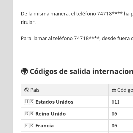
De la misma manera, el teléfono 74718**** ha po
titular.
Para llamar al teléfono 74718****, desde fuera 
🌍
Códigos dе salida internacion
🌎 País
☎️ Código
🇺🇸
Estados Unidos
011
🇬🇧
Reino Unido
00
🇫🇷
Francia
00