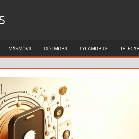
S
MÁSMÓVIL
DIGI MOBIL
LYCAMOBILE
TELECAB