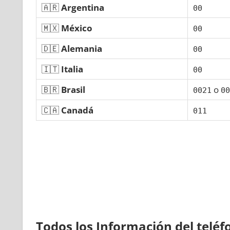
🇦🇷
Argentina
00
🇲🇽
México
00
🇩🇪
Alemania
00
🇮🇹
Italia
00
🇧🇷
Brasil
ο
0021
00
🇨🇦
Canadá
011
Todos los Información del telé