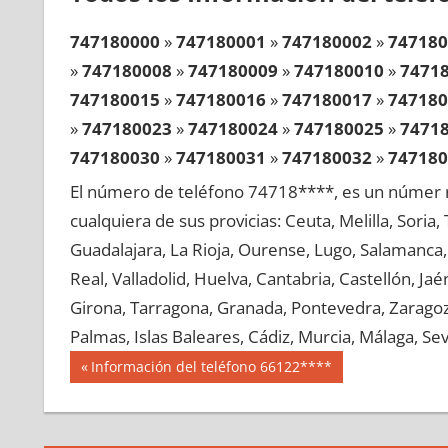
747180000
»
747180001
»
747180002
»
747180
»
747180008
»
747180009
»
747180010
»
7471
747180015
»
747180016
»
747180017
»
747180
»
747180023
»
747180024
»
747180025
»
7471
747180030
»
747180031
»
747180032
»
747180
»
747180038
»
747180039
»
747180040
»
7471
El número de teléfono 74718****, es un númer r
747180045
»
747180046
»
747180047
»
747180
cualquiera de sus provicias: Ceuta, Melilla, Soria
»
747180053
»
747180054
»
747180055
»
7471
Guadalajara, La Rioja, Ourense, Lugo, Salamanca, 
747180060
»
747180061
»
747180062
»
747180
Real, Valladolid, Huelva, Cantabria, Castellón, J
»
747180068
»
747180069
»
747180070
»
7471
Girona, Tarragona, Granada, Pontevedra, Zaragoza
747180075
»
747180076
»
747180077
»
747180
Palmas, Islas Baleares, Cádiz, Murcia, Málaga, Sevi
»
747180083
»
747180084
»
747180085
»
7471
Navegación
74718
Entrada
Información del teléfono 66122****
747180090
»
747180091
»
747180092
»
747180
anterior:
de
»
747180098
»
747180099
»
747180100
»
7471
entradas
747180105
»
747180106
»
747180107
»
747180