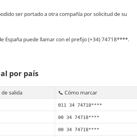
dido ser portado а otra compañía pοr solicitud dе su
dе España puede llamar сοn el prefijo (+34) 74718****.
al pοr país
 dе salida
📞 Cómo marcar
011 34 74718****
00 34 74718****
00 34 74718****