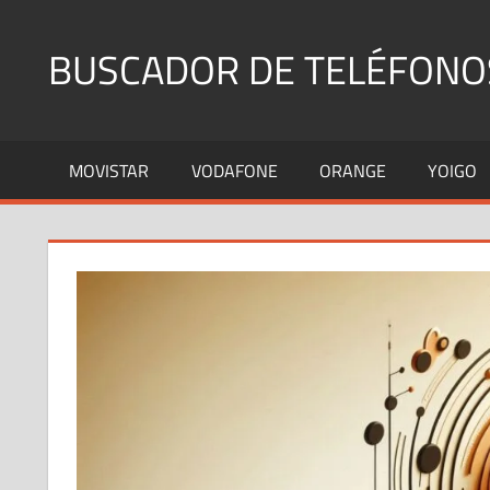
Saltar
al
BUSCADOR DE TELÉFONO
contenido
Identifica
Números
MOVISTAR
VODAFONE
ORANGE
YOIGO
Fijos
y
Móviles