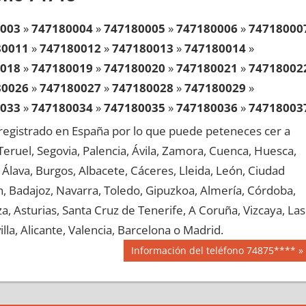
003
»
747180004
»
747180005
»
747180006
»
74718000
80011
»
747180012
»
747180013
»
747180014
»
018
»
747180019
»
747180020
»
747180021
»
74718002
80026
»
747180027
»
747180028
»
747180029
»
033
»
747180034
»
747180035
»
747180036
»
74718003
80041
»
747180042
»
747180043
»
747180044
»
egistrado en España por lo que puede peteneces cer a
048
»
747180049
»
747180050
»
747180051
»
74718005
, Teruel, Segovia, Palencia, Ávila, Zamora, Cuenca, Huesca,
80056
»
747180057
»
747180058
»
747180059
»
Álava, Burgos, Albacete, Cáceres, Lleida, León, Ciudad
063
»
747180064
»
747180065
»
747180066
»
74718006
aén, Badajoz, Navarra, Toledo, Gipuzkoa, Almería, Córdoba,
80071
»
747180072
»
747180073
»
747180074
»
, Asturias, Santa Cruz de Tenerife, A Coruña, Vizcaya, Las
078
»
747180079
»
747180080
»
747180081
»
74718008
lla, Alicante, Valencia, Barcelona o Madrid.
80086
»
747180087
»
747180088
»
747180089
»
Siguiente
Información del teléfono 74875****
093
»
747180094
»
747180095
»
747180096
»
74718009
entrada:
80101
»
747180102
»
747180103
»
747180104
»
108
»
747180109
»
747180110
»
747180111
»
74718011