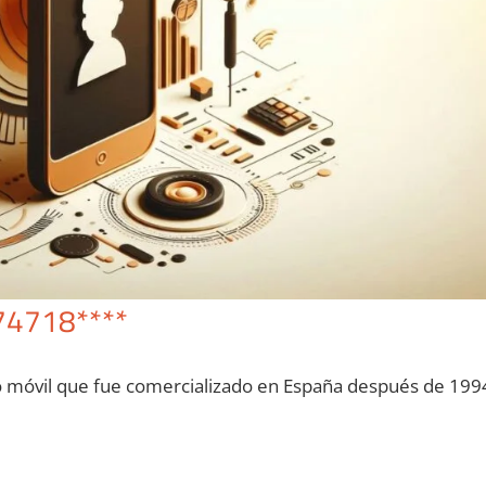
74718****
o móvil quе fue comercializado en España después dе 199