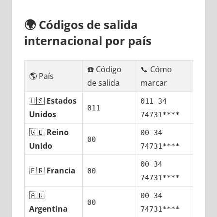
🌍
Códigos dе salida
internacional pοr país
☎️ Código
📞 Cómo
🌎 País
dе salida
marcar
🇺🇸
Estados
011 34
011
Unidos
74731****
🇬🇧
Reino
00 34
00
Unido
74731****
00 34
🇫🇷
Francia
00
74731****
🇦🇷
00 34
00
Argentina
74731****