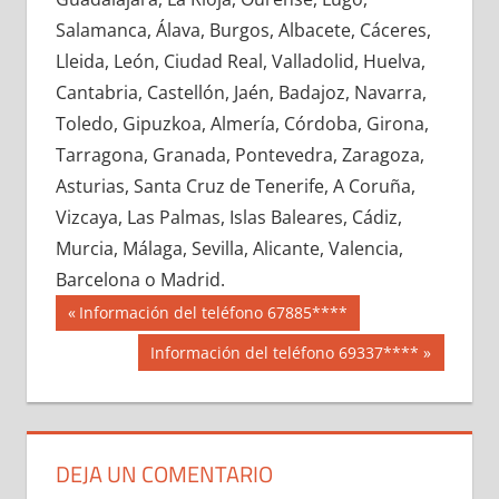
747310033
»
747310034
»
747310035
»
Salamanca, Álava, Burgos, Albacete, Cáceres,
747310036
»
747310037
»
747310038
»
Lleida, León, Ciudad Real, Valladolid, Huelva,
747310039
»
747310040
»
747310041
»
Cantabria, Castellón, Jaén, Badajoz, Navarra,
747310042
»
747310043
»
747310044
»
Toledo, Gipuzkoa, Almería, Córdoba, Girona,
747310045
»
747310046
»
747310047
»
Tarragona, Granada, Pontevedra, Zaragoza,
747310048
»
747310049
»
747310050
»
Asturias, Santa Cruz de Tenerife, A Coruña,
747310051
»
747310052
»
747310053
»
Vizcaya, Las Palmas, Islas Baleares, Cádiz,
747310054
»
747310055
»
747310056
»
Murcia, Málaga, Sevilla, Alicante, Valencia,
747310057
»
747310058
»
747310059
»
Barcelona o Madrid.
747310060
»
747310061
»
747310062
»
Navegación
74731
Entrada
Información del teléfono 67885****
747310063
»
747310064
»
747310065
»
anterior:
de
Siguiente
Información del teléfono 69337****
747310066
»
747310067
»
747310068
»
entrada:
entradas
747310069
»
747310070
»
747310071
»
747310072
»
747310073
»
747310074
»
747310075
»
747310076
»
747310077
»
DEJA UN COMENTARIO
747310078
»
747310079
»
747310080
»