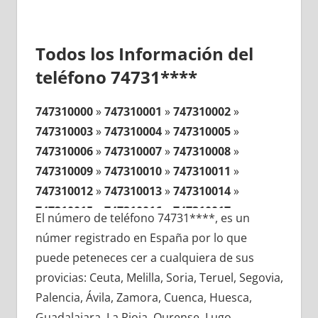
Todos los Información del
teléfono 74731****
747310000
»
747310001
»
747310002
»
747310003
»
747310004
»
747310005
»
747310006
»
747310007
»
747310008
»
747310009
»
747310010
»
747310011
»
747310012
»
747310013
»
747310014
»
747310015
»
747310016
»
747310017
»
El número de teléfono 74731****, es un
747310018
»
747310019
»
747310020
»
númer registrado en España por lo que
747310021
»
747310022
»
747310023
»
puede peteneces cer a cualquiera de sus
747310024
»
747310025
»
747310026
»
provicias: Ceuta, Melilla, Soria, Teruel, Segovia,
747310027
»
747310028
»
747310029
»
Palencia, Ávila, Zamora, Cuenca, Huesca,
747310030
»
747310031
»
747310032
»
Guadalajara, La Rioja, Ourense, Lugo,