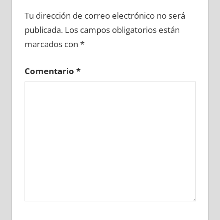
747310081
»
747310082
»
747310083
»
Tu dirección de correo electrónico no será
747310084
»
747310085
»
747310086
»
publicada.
Los campos obligatorios están
747310087
»
747310088
»
747310089
»
marcados con
*
747310090
»
747310091
»
747310092
»
747310093
»
747310094
»
747310095
»
Comentario
*
747310096
»
747310097
»
747310098
»
747310099
»
747310100
»
747310101
»
747310102
»
747310103
»
747310104
»
747310105
»
747310106
»
747310107
»
747310108
»
747310109
»
747310110
»
747310111
»
747310112
»
747310113
»
747310114
»
747310115
»
747310116
»
747310117
»
747310118
»
747310119
»
747310120
»
747310121
»
747310122
»
747310123
»
747310124
»
747310125
»
747310126
»
747310127
»
747310128
»