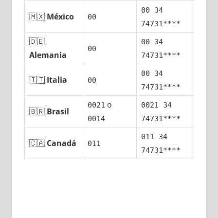
00 34
🇲🇽
México
00
74731****
🇩🇪
00 34
00
Alemania
74731****
00 34
🇮🇹
Italia
00
74731****
ο
0021
0021 34
🇧🇷
Brasil
0014
74731****
011 34
🇨🇦
Canadá
011
74731****