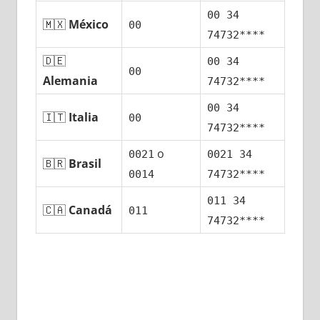
00 34
🇲🇽
México
00
74732****
🇩🇪
00 34
00
Alemania
74732****
00 34
🇮🇹
Italia
00
74732****
ο
0021
0021 34
🇧🇷
Brasil
0014
74732****
011 34
🇨🇦
Canadá
011
74732****