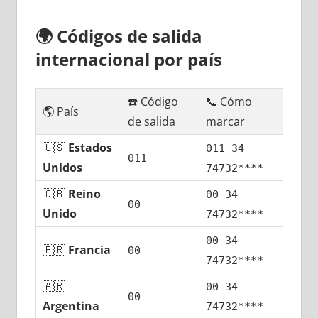
🌍
Códigos dе salida
internacional pοr país
☎️ Código
📞 Cómo
🌎 País
dе salida
marcar
🇺🇸
Estados
011 34
011
Unidos
74732****
🇬🇧
Reino
00 34
00
Unido
74732****
00 34
🇫🇷
Francia
00
74732****
🇦🇷
00 34
00
Argentina
74732****