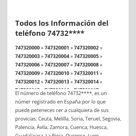
Todos los Información del
teléfono 74732****
747320000
»
747320001
»
747320002
»
747320003
»
747320004
»
747320005
»
747320006
»
747320007
»
747320008
»
747320009
»
747320010
»
747320011
»
747320012
»
747320013
»
747320014
»
747320015
»
747320016
»
747320017
»
El número de teléfono 74732****, es un
747320018
»
747320019
»
747320020
»
númer registrado en España por lo que
747320021
»
747320022
»
747320023
»
puede peteneces cer a cualquiera de sus
747320024
»
747320025
»
747320026
»
provicias: Ceuta, Melilla, Soria, Teruel, Segovia,
747320027
»
747320028
»
747320029
»
Palencia, Ávila, Zamora, Cuenca, Huesca,
747320030
»
747320031
»
747320032
»
Guadalajara, La Rioja, Ourense, Lugo,