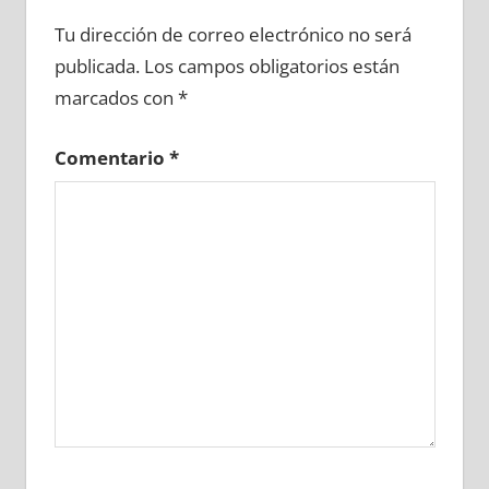
747320081
»
747320082
»
747320083
»
Tu dirección de correo electrónico no será
747320084
»
747320085
»
747320086
»
publicada.
Los campos obligatorios están
747320087
»
747320088
»
747320089
»
marcados con
*
747320090
»
747320091
»
747320092
»
747320093
»
747320094
»
747320095
»
Comentario
*
747320096
»
747320097
»
747320098
»
747320099
»
747320100
»
747320101
»
747320102
»
747320103
»
747320104
»
747320105
»
747320106
»
747320107
»
747320108
»
747320109
»
747320110
»
747320111
»
747320112
»
747320113
»
747320114
»
747320115
»
747320116
»
747320117
»
747320118
»
747320119
»
747320120
»
747320121
»
747320122
»
747320123
»
747320124
»
747320125
»
747320126
»
747320127
»
747320128
»