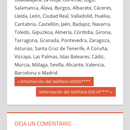
747320033
»
747320034
»
747320035
»
Salamanca, Álava, Burgos, Albacete, Cáceres,
747320036
»
747320037
»
747320038
»
Lleida, León, Ciudad Real, Valladolid, Huelva,
747320039
»
747320040
»
747320041
»
Cantabria, Castellón, Jaén, Badajoz, Navarra,
747320042
»
747320043
»
747320044
»
Toledo, Gipuzkoa, Almería, Córdoba, Girona,
747320045
»
747320046
»
747320047
»
Tarragona, Granada, Pontevedra, Zaragoza,
747320048
»
747320049
»
747320050
»
Asturias, Santa Cruz de Tenerife, A Coruña,
747320051
»
747320052
»
747320053
»
Vizcaya, Las Palmas, Islas Baleares, Cádiz,
747320054
»
747320055
»
747320056
»
Murcia, Málaga, Sevilla, Alicante, Valencia,
747320057
»
747320058
»
747320059
»
Barcelona o Madrid.
747320060
»
747320061
»
747320062
»
Navegación
74732
Entrada
Información del teléfono 60355****
747320063
»
747320064
»
747320065
»
anterior:
de
Siguiente
Información del teléfono 65514****
747320066
»
747320067
»
747320068
»
entrada:
entradas
747320069
»
747320070
»
747320071
»
747320072
»
747320073
»
747320074
»
747320075
»
747320076
»
747320077
»
DEJA UN COMENTARIO
747320078
»
747320079
»
747320080
»