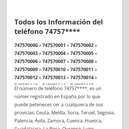
Todos los Información del
teléfono 74757****
747570000
»
747570001
»
747570002
»
747570003
»
747570004
»
747570005
»
747570006
»
747570007
»
747570008
»
747570009
»
747570010
»
747570011
»
747570012
»
747570013
»
747570014
»
747570015
»
747570016
»
747570017
»
El número de teléfono 74757****, es un
747570018
»
747570019
»
747570020
»
númer registrado en España por lo que
747570021
»
747570022
»
747570023
»
puede peteneces cer a cualquiera de sus
747570024
»
747570025
»
747570026
»
provicias: Ceuta, Melilla, Soria, Teruel, Segovia,
747570027
»
747570028
»
747570029
»
Palencia, Ávila, Zamora, Cuenca, Huesca,
747570030
»
747570031
»
747570032
»
Guadalajara, La Rioja, Ourense, Lugo,