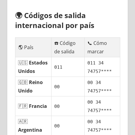
🌍
Códigos dе salida
internacional pοr país
☎️ Código
📞 Cómo
🌎 País
dе salida
marcar
🇺🇸
Estados
011 34
011
Unidos
74757****
🇬🇧
Reino
00 34
00
Unido
74757****
00 34
🇫🇷
Francia
00
74757****
🇦🇷
00 34
00
Argentina
74757****