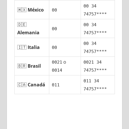
00 34
🇲🇽
México
00
74757****
🇩🇪
00 34
00
Alemania
74757****
00 34
🇮🇹
Italia
00
74757****
ο
0021
0021 34
🇧🇷
Brasil
0014
74757****
011 34
🇨🇦
Canadá
011
74757****