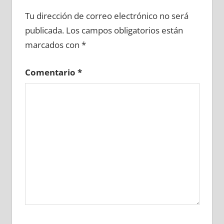
747570081
»
747570082
»
747570083
»
Tu dirección de correo electrónico no será
747570084
»
747570085
»
747570086
»
publicada.
Los campos obligatorios están
747570087
»
747570088
»
747570089
»
marcados con
*
747570090
»
747570091
»
747570092
»
747570093
»
747570094
»
747570095
»
Comentario
*
747570096
»
747570097
»
747570098
»
747570099
»
747570100
»
747570101
»
747570102
»
747570103
»
747570104
»
747570105
»
747570106
»
747570107
»
747570108
»
747570109
»
747570110
»
747570111
»
747570112
»
747570113
»
747570114
»
747570115
»
747570116
»
747570117
»
747570118
»
747570119
»
747570120
»
747570121
»
747570122
»
747570123
»
747570124
»
747570125
»
747570126
»
747570127
»
747570128
»