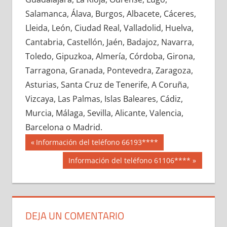
747570033
»
747570034
»
747570035
»
Salamanca, Álava, Burgos, Albacete, Cáceres,
747570036
»
747570037
»
747570038
»
Lleida, León, Ciudad Real, Valladolid, Huelva,
747570039
»
747570040
»
747570041
»
Cantabria, Castellón, Jaén, Badajoz, Navarra,
747570042
»
747570043
»
747570044
»
Toledo, Gipuzkoa, Almería, Córdoba, Girona,
747570045
»
747570046
»
747570047
»
Tarragona, Granada, Pontevedra, Zaragoza,
747570048
»
747570049
»
747570050
»
Asturias, Santa Cruz de Tenerife, A Coruña,
747570051
»
747570052
»
747570053
»
Vizcaya, Las Palmas, Islas Baleares, Cádiz,
747570054
»
747570055
»
747570056
»
Murcia, Málaga, Sevilla, Alicante, Valencia,
747570057
»
747570058
»
747570059
»
Barcelona o Madrid.
747570060
»
747570061
»
747570062
»
Navegación
74757
Entrada
Información del teléfono 66193****
747570063
»
747570064
»
747570065
»
anterior:
de
Siguiente
Información del teléfono 61106****
747570066
»
747570067
»
747570068
»
entrada:
entradas
747570069
»
747570070
»
747570071
»
747570072
»
747570073
»
747570074
»
747570075
»
747570076
»
747570077
»
DEJA UN COMENTARIO
747570078
»
747570079
»
747570080
»