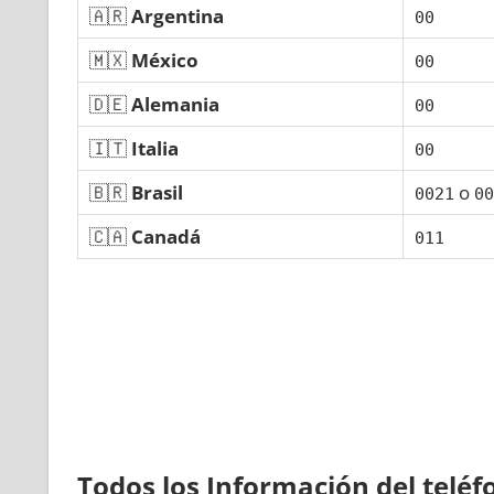
🇦🇷
Argentina
00
🇲🇽
México
00
🇩🇪
Alemania
00
🇮🇹
Italia
00
🇧🇷
Brasil
ο
0021
00
🇨🇦
Canadá
011
Todos los Información del telé