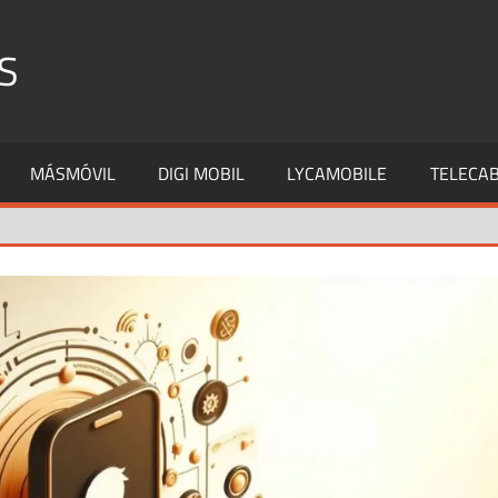
S
MÁSMÓVIL
DIGI MOBIL
LYCAMOBILE
TELECAB