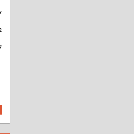
7
2
7
2
7
2
7
2