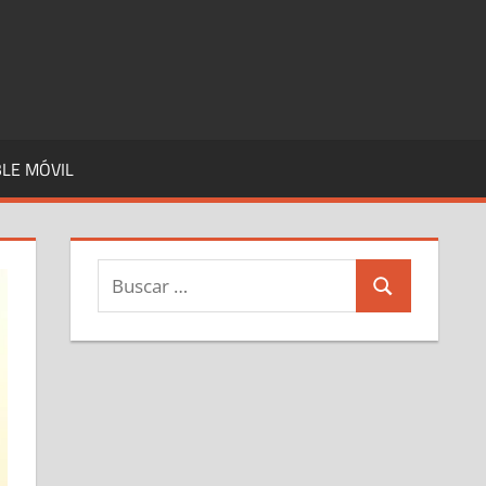
LE MÓVIL
Buscar:
Buscar