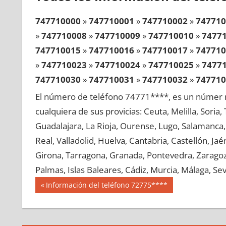
747710000
»
747710001
»
747710002
»
747710
»
747710008
»
747710009
»
747710010
»
7477
747710015
»
747710016
»
747710017
»
747710
»
747710023
»
747710024
»
747710025
»
7477
747710030
»
747710031
»
747710032
»
747710
»
747710038
»
747710039
»
747710040
»
7477
El número de teléfono 74771****, es un númer r
747710045
»
747710046
»
747710047
»
747710
cualquiera de sus provicias: Ceuta, Melilla, Soria
»
747710053
»
747710054
»
747710055
»
7477
Guadalajara, La Rioja, Ourense, Lugo, Salamanca, 
747710060
»
747710061
»
747710062
»
747710
Real, Valladolid, Huelva, Cantabria, Castellón, J
»
747710068
»
747710069
»
747710070
»
7477
Girona, Tarragona, Granada, Pontevedra, Zaragoza
747710075
»
747710076
»
747710077
»
747710
Palmas, Islas Baleares, Cádiz, Murcia, Málaga, Sevi
»
747710083
»
747710084
»
747710085
»
7477
Navegación
74771
Entrada
Información del teléfono 72775****
747710090
»
747710091
»
747710092
»
747710
anterior:
de
»
747710098
»
747710099
»
747710100
»
7477
entradas
747710105
»
747710106
»
747710107
»
747710