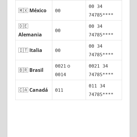
00 34
🇲🇽
México
00
74785****
🇩🇪
00 34
00
Alemania
74785****
00 34
🇮🇹
Italia
00
74785****
ο
0021
0021 34
🇧🇷
Brasil
0014
74785****
011 34
🇨🇦
Canadá
011
74785****