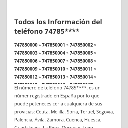
Todos los Información del
teléfono 74785****
747850000
»
747850001
»
747850002
»
747850003
»
747850004
»
747850005
»
747850006
»
747850007
»
747850008
»
747850009
»
747850010
»
747850011
»
747850012
»
747850013
»
747850014
»
747850015
»
747850016
»
747850017
»
El número de teléfono 74785****, es un
747850018
»
747850019
»
747850020
»
númer registrado en España por lo que
747850021
»
747850022
»
747850023
»
puede peteneces cer a cualquiera de sus
747850024
»
747850025
»
747850026
»
provicias: Ceuta, Melilla, Soria, Teruel, Segovia,
747850027
»
747850028
»
747850029
»
Palencia, Ávila, Zamora, Cuenca, Huesca,
747850030
»
747850031
»
747850032
»
Guadalajara, La Rioja, Ourense, Lugo,