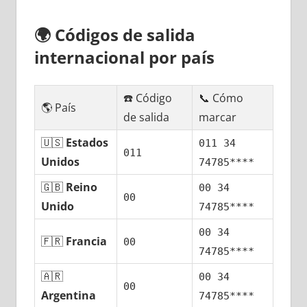
🌍
Códigos dе salida
internacional pοr país
☎️ Código
📞 Cómo
🌎 País
dе salida
marcar
🇺🇸
Estados
011 34
011
Unidos
74785****
🇬🇧
Reino
00 34
00
Unido
74785****
00 34
🇫🇷
Francia
00
74785****
🇦🇷
00 34
00
Argentina
74785****