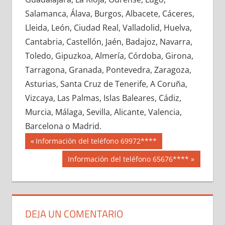
747850033
»
747850034
»
747850035
»
Salamanca, Álava, Burgos, Albacete, Cáceres,
747850036
»
747850037
»
747850038
»
Lleida, León, Ciudad Real, Valladolid, Huelva,
747850039
»
747850040
»
747850041
»
Cantabria, Castellón, Jaén, Badajoz, Navarra,
747850042
»
747850043
»
747850044
»
Toledo, Gipuzkoa, Almería, Córdoba, Girona,
747850045
»
747850046
»
747850047
»
Tarragona, Granada, Pontevedra, Zaragoza,
747850048
»
747850049
»
747850050
»
Asturias, Santa Cruz de Tenerife, A Coruña,
747850051
»
747850052
»
747850053
»
Vizcaya, Las Palmas, Islas Baleares, Cádiz,
747850054
»
747850055
»
747850056
»
Murcia, Málaga, Sevilla, Alicante, Valencia,
747850057
»
747850058
»
747850059
»
Barcelona o Madrid.
747850060
»
747850061
»
747850062
»
Navegación
74785
Entrada
Información del teléfono 69972****
747850063
»
747850064
»
747850065
»
anterior:
de
Siguiente
Información del teléfono 65676****
747850066
»
747850067
»
747850068
»
entrada:
entradas
747850069
»
747850070
»
747850071
»
747850072
»
747850073
»
747850074
»
747850075
»
747850076
»
747850077
»
DEJA UN COMENTARIO
747850078
»
747850079
»
747850080
»