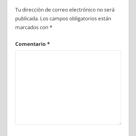
747850081
»
747850082
»
747850083
»
Tu dirección de correo electrónico no será
747850084
»
747850085
»
747850086
»
publicada.
Los campos obligatorios están
747850087
»
747850088
»
747850089
»
marcados con
*
747850090
»
747850091
»
747850092
»
747850093
»
747850094
»
747850095
»
Comentario
*
747850096
»
747850097
»
747850098
»
747850099
»
747850100
»
747850101
»
747850102
»
747850103
»
747850104
»
747850105
»
747850106
»
747850107
»
747850108
»
747850109
»
747850110
»
747850111
»
747850112
»
747850113
»
747850114
»
747850115
»
747850116
»
747850117
»
747850118
»
747850119
»
747850120
»
747850121
»
747850122
»
747850123
»
747850124
»
747850125
»
747850126
»
747850127
»
747850128
»