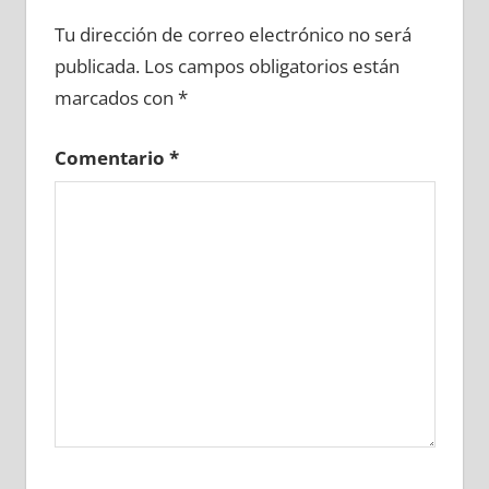
748290081
»
748290082
»
748290083
»
Tu dirección de correo electrónico no será
748290084
»
748290085
»
748290086
»
publicada.
Los campos obligatorios están
748290087
»
748290088
»
748290089
»
marcados con
*
748290090
»
748290091
»
748290092
»
748290093
»
748290094
»
748290095
»
Comentario
*
748290096
»
748290097
»
748290098
»
748290099
»
748290100
»
748290101
»
748290102
»
748290103
»
748290104
»
748290105
»
748290106
»
748290107
»
748290108
»
748290109
»
748290110
»
748290111
»
748290112
»
748290113
»
748290114
»
748290115
»
748290116
»
748290117
»
748290118
»
748290119
»
748290120
»
748290121
»
748290122
»
748290123
»
748290124
»
748290125
»
748290126
»
748290127
»
748290128
»