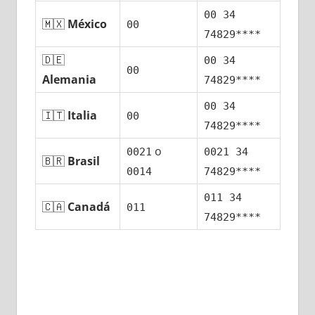
00 34
🇲🇽
México
00
74829****
🇩🇪
00 34
00
Alemania
74829****
00 34
🇮🇹
Italia
00
74829****
ο
0021
0021 34
🇧🇷
Brasil
0014
74829****
011 34
🇨🇦
Canadá
011
74829****