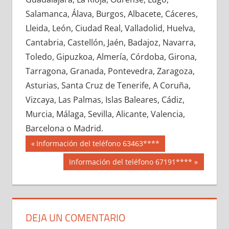
748290033
»
748290034
»
748290035
»
Salamanca, Álava, Burgos, Albacete, Cáceres,
748290036
»
748290037
»
748290038
»
Lleida, León, Ciudad Real, Valladolid, Huelva,
748290039
»
748290040
»
748290041
»
Cantabria, Castellón, Jaén, Badajoz, Navarra,
748290042
»
748290043
»
748290044
»
Toledo, Gipuzkoa, Almería, Córdoba, Girona,
748290045
»
748290046
»
748290047
»
Tarragona, Granada, Pontevedra, Zaragoza,
748290048
»
748290049
»
748290050
»
Asturias, Santa Cruz de Tenerife, A Coruña,
748290051
»
748290052
»
748290053
»
Vizcaya, Las Palmas, Islas Baleares, Cádiz,
748290054
»
748290055
»
748290056
»
Murcia, Málaga, Sevilla, Alicante, Valencia,
748290057
»
748290058
»
748290059
»
Barcelona o Madrid.
748290060
»
748290061
»
748290062
»
Navegación
74829
Entrada
Información del teléfono 63463****
748290063
»
748290064
»
748290065
»
anterior:
de
Siguiente
Información del teléfono 67191****
748290066
»
748290067
»
748290068
»
entrada:
entradas
748290069
»
748290070
»
748290071
»
748290072
»
748290073
»
748290074
»
748290075
»
748290076
»
748290077
»
DEJA UN COMENTARIO
748290078
»
748290079
»
748290080
»