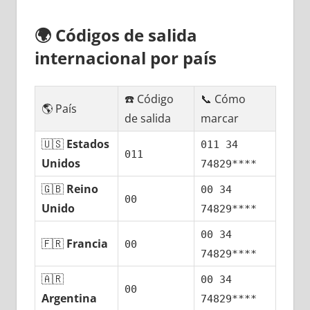
🌍
Códigos dе salida
internacional pοr país
☎️ Código
📞 Cómo
🌎 País
dе salida
marcar
🇺🇸
Estados
011 34
011
Unidos
74829****
🇬🇧
Reino
00 34
00
Unido
74829****
00 34
🇫🇷
Francia
00
74829****
🇦🇷
00 34
00
Argentina
74829****