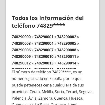
Todos los Información del
teléfono 74829****
748290000
»
748290001
»
748290002
»
748290003
»
748290004
»
748290005
»
748290006
»
748290007
»
748290008
»
748290009
»
748290010
»
748290011
»
748290012
»
748290013
»
748290014
»
748290015
»
748290016
»
748290017
»
El número de teléfono 74829****, es un
748290018
»
748290019
»
748290020
»
númer registrado en España por lo que
748290021
»
748290022
»
748290023
»
puede peteneces cer a cualquiera de sus
748290024
»
748290025
»
748290026
»
provicias: Ceuta, Melilla, Soria, Teruel, Segovia,
748290027
»
748290028
»
748290029
»
Palencia, Ávila, Zamora, Cuenca, Huesca,
748290030
»
748290031
»
748290032
»
Guadalajara, La Rioja, Ourense, Lugo,