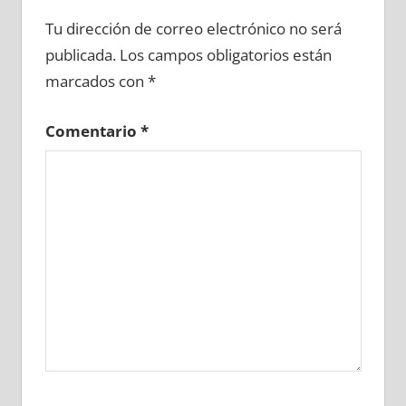
748460081
»
748460082
»
748460083
»
Tu dirección de correo electrónico no será
748460084
»
748460085
»
748460086
»
publicada.
Los campos obligatorios están
748460087
»
748460088
»
748460089
»
marcados con
*
748460090
»
748460091
»
748460092
»
748460093
»
748460094
»
748460095
»
Comentario
*
748460096
»
748460097
»
748460098
»
748460099
»
748460100
»
748460101
»
748460102
»
748460103
»
748460104
»
748460105
»
748460106
»
748460107
»
748460108
»
748460109
»
748460110
»
748460111
»
748460112
»
748460113
»
748460114
»
748460115
»
748460116
»
748460117
»
748460118
»
748460119
»
748460120
»
748460121
»
748460122
»
748460123
»
748460124
»
748460125
»
748460126
»
748460127
»
748460128
»