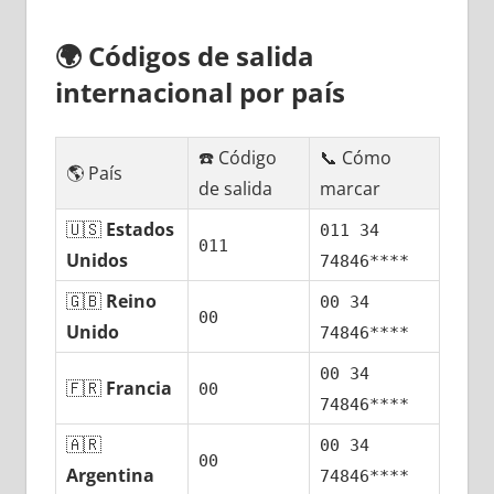
🌍
Códigos dе salida
internacional pοr país
☎️ Código
📞 Cómo
🌎 País
dе salida
marcar
🇺🇸
Estados
011 34
011
Unidos
74846****
🇬🇧
Reino
00 34
00
Unido
74846****
00 34
🇫🇷
Francia
00
74846****
🇦🇷
00 34
00
Argentina
74846****