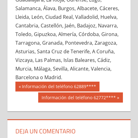
748460033
»
748460034
»
748460035
»
Salamanca, Álava, Burgos, Albacete, Cáceres,
748460036
»
748460037
»
748460038
»
Lleida, León, Ciudad Real, Valladolid, Huelva,
748460039
»
748460040
»
748460041
»
Cantabria, Castellón, Jaén, Badajoz, Navarra,
748460042
»
748460043
»
748460044
»
Toledo, Gipuzkoa, Almería, Córdoba, Girona,
748460045
»
748460046
»
748460047
»
Tarragona, Granada, Pontevedra, Zaragoza,
748460048
»
748460049
»
748460050
»
Asturias, Santa Cruz de Tenerife, A Coruña,
748460051
»
748460052
»
748460053
»
Vizcaya, Las Palmas, Islas Baleares, Cádiz,
748460054
»
748460055
»
748460056
»
Murcia, Málaga, Sevilla, Alicante, Valencia,
748460057
»
748460058
»
748460059
»
Barcelona o Madrid.
748460060
»
748460061
»
748460062
»
Navegación
74846
Entrada
Información del teléfono 62889****
748460063
»
748460064
»
748460065
»
anterior:
de
Siguiente
Información del teléfono 62772****
748460066
»
748460067
»
748460068
»
entrada:
entradas
748460069
»
748460070
»
748460071
»
748460072
»
748460073
»
748460074
»
748460075
»
748460076
»
748460077
»
DEJA UN COMENTARIO
748460078
»
748460079
»
748460080
»