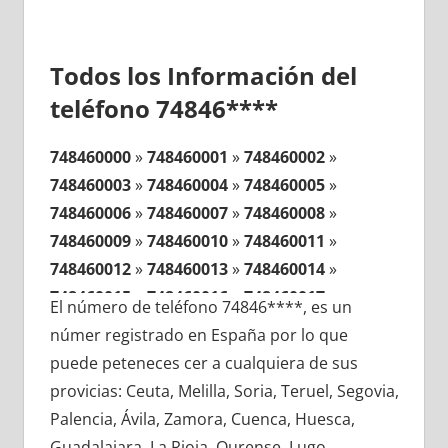
Todos los Información del
teléfono 74846****
748460000
»
748460001
»
748460002
»
748460003
»
748460004
»
748460005
»
748460006
»
748460007
»
748460008
»
748460009
»
748460010
»
748460011
»
748460012
»
748460013
»
748460014
»
748460015
»
748460016
»
748460017
»
El número de teléfono 74846****, es un
748460018
»
748460019
»
748460020
»
númer registrado en España por lo que
748460021
»
748460022
»
748460023
»
puede peteneces cer a cualquiera de sus
748460024
»
748460025
»
748460026
»
provicias: Ceuta, Melilla, Soria, Teruel, Segovia,
748460027
»
748460028
»
748460029
»
Palencia, Ávila, Zamora, Cuenca, Huesca,
748460030
»
748460031
»
748460032
»
Guadalajara, La Rioja, Ourense, Lugo,