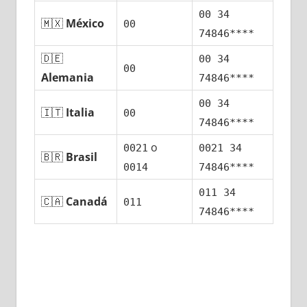
00 34
🇲🇽
México
00
74846****
🇩🇪
00 34
00
Alemania
74846****
00 34
🇮🇹
Italia
00
74846****
ο
0021
0021 34
🇧🇷
Brasil
0014
74846****
011 34
🇨🇦
Canadá
011
74846****