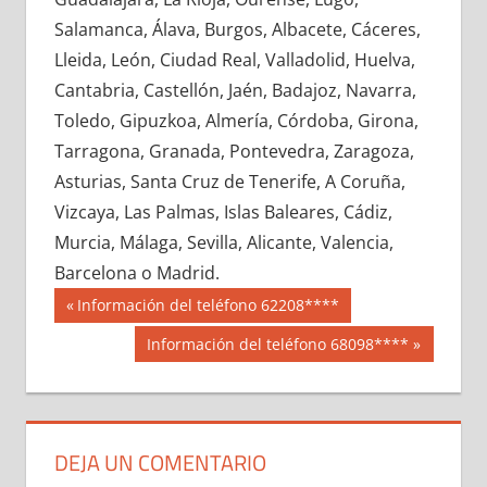
748760033
»
748760034
»
748760035
»
Salamanca, Álava, Burgos, Albacete, Cáceres,
748760036
»
748760037
»
748760038
»
Lleida, León, Ciudad Real, Valladolid, Huelva,
748760039
»
748760040
»
748760041
»
Cantabria, Castellón, Jaén, Badajoz, Navarra,
748760042
»
748760043
»
748760044
»
Toledo, Gipuzkoa, Almería, Córdoba, Girona,
748760045
»
748760046
»
748760047
»
Tarragona, Granada, Pontevedra, Zaragoza,
748760048
»
748760049
»
748760050
»
Asturias, Santa Cruz de Tenerife, A Coruña,
748760051
»
748760052
»
748760053
»
Vizcaya, Las Palmas, Islas Baleares, Cádiz,
748760054
»
748760055
»
748760056
»
Murcia, Málaga, Sevilla, Alicante, Valencia,
748760057
»
748760058
»
748760059
»
Barcelona o Madrid.
748760060
»
748760061
»
748760062
»
Navegación
74876
Entrada
Información del teléfono 62208****
748760063
»
748760064
»
748760065
»
anterior:
de
Siguiente
Información del teléfono 68098****
748760066
»
748760067
»
748760068
»
entrada:
entradas
748760069
»
748760070
»
748760071
»
748760072
»
748760073
»
748760074
»
748760075
»
748760076
»
748760077
»
DEJA UN COMENTARIO
748760078
»
748760079
»
748760080
»