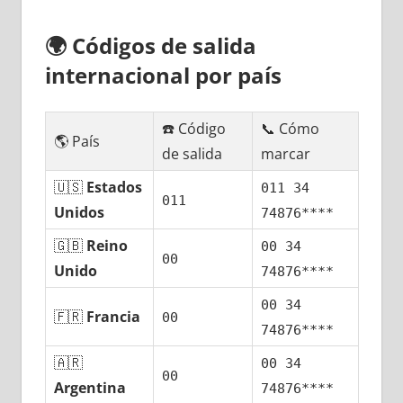
🌍
Códigos dе salida
internacional pοr país
☎️ Código
📞 Cómo
🌎 País
dе salida
marcar
🇺🇸
Estados
011 34
011
Unidos
74876****
🇬🇧
Reino
00 34
00
Unido
74876****
00 34
🇫🇷
Francia
00
74876****
🇦🇷
00 34
00
Argentina
74876****