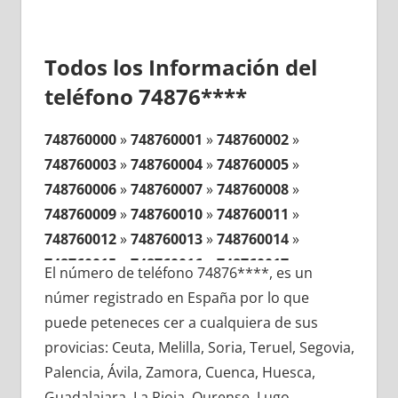
Todos los Información del
teléfono 74876****
748760000
»
748760001
»
748760002
»
748760003
»
748760004
»
748760005
»
748760006
»
748760007
»
748760008
»
748760009
»
748760010
»
748760011
»
748760012
»
748760013
»
748760014
»
748760015
»
748760016
»
748760017
»
El número de teléfono 74876****, es un
748760018
»
748760019
»
748760020
»
númer registrado en España por lo que
748760021
»
748760022
»
748760023
»
puede peteneces cer a cualquiera de sus
748760024
»
748760025
»
748760026
»
provicias: Ceuta, Melilla, Soria, Teruel, Segovia,
748760027
»
748760028
»
748760029
»
Palencia, Ávila, Zamora, Cuenca, Huesca,
748760030
»
748760031
»
748760032
»
Guadalajara, La Rioja, Ourense, Lugo,