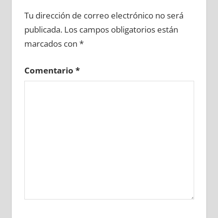
748760081
»
748760082
»
748760083
»
Tu dirección de correo electrónico no será
748760084
»
748760085
»
748760086
»
publicada.
Los campos obligatorios están
748760087
»
748760088
»
748760089
»
marcados con
*
748760090
»
748760091
»
748760092
»
748760093
»
748760094
»
748760095
»
Comentario
*
748760096
»
748760097
»
748760098
»
748760099
»
748760100
»
748760101
»
748760102
»
748760103
»
748760104
»
748760105
»
748760106
»
748760107
»
748760108
»
748760109
»
748760110
»
748760111
»
748760112
»
748760113
»
748760114
»
748760115
»
748760116
»
748760117
»
748760118
»
748760119
»
748760120
»
748760121
»
748760122
»
748760123
»
748760124
»
748760125
»
748760126
»
748760127
»
748760128
»