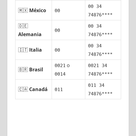
00 34
🇲🇽
México
00
74876****
🇩🇪
00 34
00
Alemania
74876****
00 34
🇮🇹
Italia
00
74876****
ο
0021
0021 34
🇧🇷
Brasil
0014
74876****
011 34
🇨🇦
Canadá
011
74876****