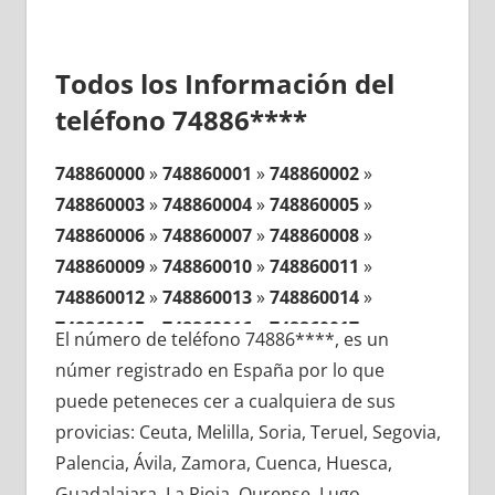
Todos los Información del
teléfono 74886****
748860000
»
748860001
»
748860002
»
748860003
»
748860004
»
748860005
»
748860006
»
748860007
»
748860008
»
748860009
»
748860010
»
748860011
»
748860012
»
748860013
»
748860014
»
748860015
»
748860016
»
748860017
»
El número de teléfono 74886****, es un
748860018
»
748860019
»
748860020
»
númer registrado en España por lo que
748860021
»
748860022
»
748860023
»
puede peteneces cer a cualquiera de sus
748860024
»
748860025
»
748860026
»
provicias: Ceuta, Melilla, Soria, Teruel, Segovia,
748860027
»
748860028
»
748860029
»
Palencia, Ávila, Zamora, Cuenca, Huesca,
748860030
»
748860031
»
748860032
»
Guadalajara, La Rioja, Ourense, Lugo,