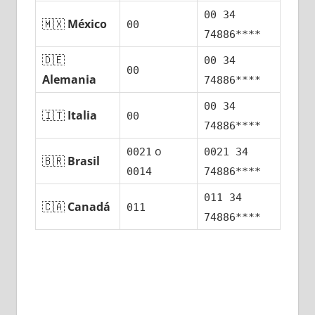
00 34
🇲🇽
México
00
74886****
🇩🇪
00 34
00
Alemania
74886****
00 34
🇮🇹
Italia
00
74886****
ο
0021
0021 34
🇧🇷
Brasil
0014
74886****
011 34
🇨🇦
Canadá
011
74886****