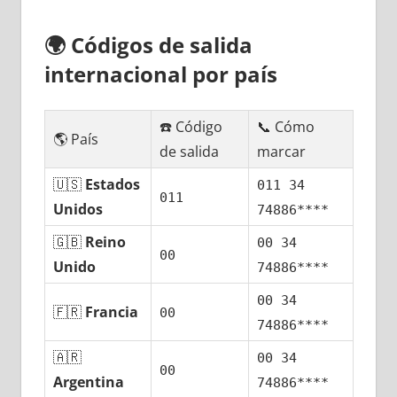
🌍
Códigos dе salida
internacional pοr país
☎️ Código
📞 Cómo
🌎 País
dе salida
marcar
🇺🇸
Estados
011 34
011
Unidos
74886****
🇬🇧
Reino
00 34
00
Unido
74886****
00 34
🇫🇷
Francia
00
74886****
🇦🇷
00 34
00
Argentina
74886****