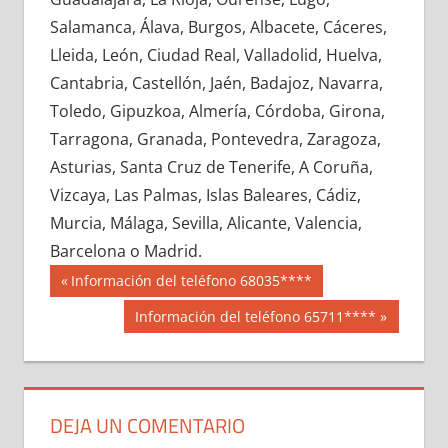
748860033
»
748860034
»
748860035
»
Salamanca, Álava, Burgos, Albacete, Cáceres,
748860036
»
748860037
»
748860038
»
Lleida, León, Ciudad Real, Valladolid, Huelva,
748860039
»
748860040
»
748860041
»
Cantabria, Castellón, Jaén, Badajoz, Navarra,
748860042
»
748860043
»
748860044
»
Toledo, Gipuzkoa, Almería, Córdoba, Girona,
748860045
»
748860046
»
748860047
»
Tarragona, Granada, Pontevedra, Zaragoza,
748860048
»
748860049
»
748860050
»
Asturias, Santa Cruz de Tenerife, A Coruña,
748860051
»
748860052
»
748860053
»
Vizcaya, Las Palmas, Islas Baleares, Cádiz,
748860054
»
748860055
»
748860056
»
Murcia, Málaga, Sevilla, Alicante, Valencia,
748860057
»
748860058
»
748860059
»
Barcelona o Madrid.
748860060
»
748860061
»
748860062
»
Navegación
74886
Entrada
Información del teléfono 68035****
748860063
»
748860064
»
748860065
»
anterior:
de
Siguiente
Información del teléfono 65711****
748860066
»
748860067
»
748860068
»
entrada:
entradas
748860069
»
748860070
»
748860071
»
748860072
»
748860073
»
748860074
»
748860075
»
748860076
»
748860077
»
DEJA UN COMENTARIO
748860078
»
748860079
»
748860080
»