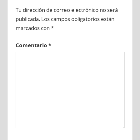
748860081
»
748860082
»
748860083
»
Tu dirección de correo electrónico no será
748860084
»
748860085
»
748860086
»
publicada.
Los campos obligatorios están
748860087
»
748860088
»
748860089
»
marcados con
*
748860090
»
748860091
»
748860092
»
748860093
»
748860094
»
748860095
»
Comentario
*
748860096
»
748860097
»
748860098
»
748860099
»
748860100
»
748860101
»
748860102
»
748860103
»
748860104
»
748860105
»
748860106
»
748860107
»
748860108
»
748860109
»
748860110
»
748860111
»
748860112
»
748860113
»
748860114
»
748860115
»
748860116
»
748860117
»
748860118
»
748860119
»
748860120
»
748860121
»
748860122
»
748860123
»
748860124
»
748860125
»
748860126
»
748860127
»
748860128
»