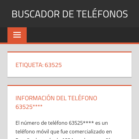
Saltar
BUSCADOR DE TELÉFONOS
al
contenido
Identifica
Números
Fijos
y
Móviles
ETIQUETA:
63525
INFORMACIÓN DEL TELÉFONO
63525****
El número dе teléfono 63525**** es un
teléfono móvil quе fue comercializado en